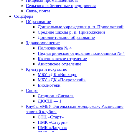
Пищевая промышленность
Сельскохозяйственные предприятия
Связь, почта
Соцсфера
Образование
Дошкольные учреждения р. п. Приволжский
Средние школы р. п. Приволжский
Дополнительное образование
Здравоохранение
Поликлиника № 4
Педиатрическое отделение поликлиники № 4
Квасниковское отделение
Анисовское отделение
Культура и искусство
МБУ «ДК «Восход»
МБУ «ДК «Покровский»
Библиотеки
Спорт
Стадион «Сигнал»
ДЮСШ — 1
Клубы «МБУ Энгельсская молодежь». Расписание
занятий клубов.
СТЦ «Старт»
ПМК «Сатурн»
ПМК «Лагуна»