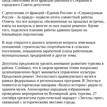
представителями всех фракций районного Собрания и
городского Совета депутатов.
С депутатами от фракций «Единая Россия» и «Справедливая
Россия – За правду» подвели итоги совместной работы.
Отмечу, что все вопросы, обозначенные на прошлых встречах,
взяты на контроль и многие из них нашли решение. Кроме
того, поделился планами работы администрации на
ближайшую перспективу.
В ходе открытого диалога затронули вопросы земельных
отношений, строительства спортобъектов в сельских
поселениях, повышения заработной платы работникам
муниципальных предприятий и другие темы.
Депутаты предложили уделить внимание развитию туризма в
районе. Сообщил, что в скором времени этими вопросами
целенаправленно будет заниматься управление культуры.
Продолжим ремонт Энгельсского краеведческого музея в
рамках федеральных и региональных программ. В Энгельсе
появится историческая панорама «Колесо истории» рядом со
зданием музея. Анонсировал народным избранникам
проведение мероприятия во Всемирный день туризма. 27
сентября презентуем туристический маршрут «Энгельс-трек»,
связанный с историческими местами города.