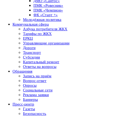
ДМО «Сантос»
ПМК «Ровесник»
ПМК «Чемпион»
ФК «Старт +»
Молодёжная политика
Коммунальная сфера
Азбука потребителя ЖКХ
Тарифы по ЖКХ
ЕРКЦ
Управляющие организации
Дороги
Транспорт
Субсидии
Капитальный ремонт
Ответы на вопросы
Обращения
Запись на приём
Вопрос-ответ
Опросы
Социальные сети
Реклама заявки
Баннеры
Пресс-центр
Газеты
Безопасность