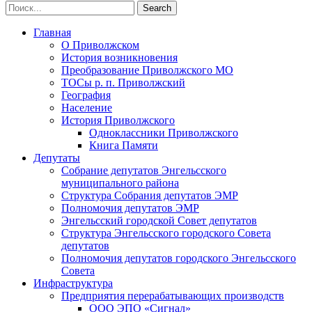
Главная
О Приволжском
История возникновения
Преобразование Приволжского МО
ТОСы р. п. Приволжский
География
Население
История Приволжского
Одноклассники Приволжского
Книга Памяти
Депутаты
Собрание депутатов Энгельсского
муниципального района
Структура Собрания депутатов ЭМР
Полномочия депутатов ЭМР
Энгельсский городской Совет депутатов
Структура Энгельсского городского Совета
депутатов
Полномочия депутатов городского Энгельсского
Совета
Инфраструктура
Предприятия перерабатывающих производств
ООО ЭПО «Сигнал»