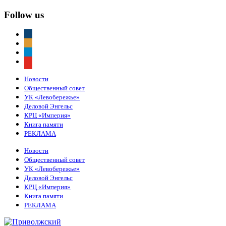
Follow us
vkontakte
odnoklassniki
telegram
youtube
Новости
Общественный совет
УК «Левобережье»
Деловой Энгельс
КРЦ «Империя»
Книга памяти
РЕКЛАМА
Новости
Общественный совет
УК «Левобережье»
Деловой Энгельс
КРЦ «Империя»
Книга памяти
РЕКЛАМА