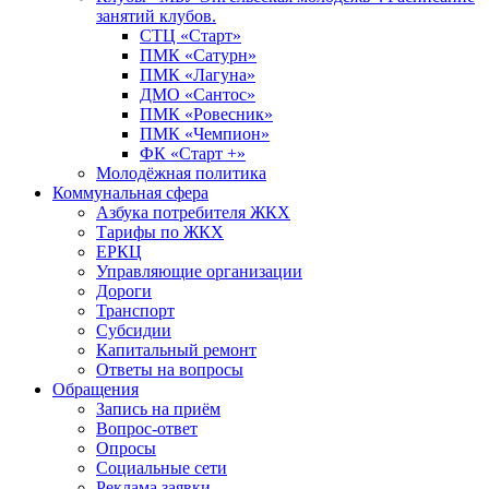
занятий клубов.
СТЦ «Старт»
ПМК «Сатурн»
ПМК «Лагуна»
ДМО «Сантос»
ПМК «Ровесник»
ПМК «Чемпион»
ФК «Старт +»
Молодёжная политика
Коммунальная сфера
Азбука потребителя ЖКХ
Тарифы по ЖКХ
ЕРКЦ
Управляющие организации
Дороги
Транспорт
Субсидии
Капитальный ремонт
Ответы на вопросы
Обращения
Запись на приём
Вопрос-ответ
Опросы
Социальные сети
Реклама заявки