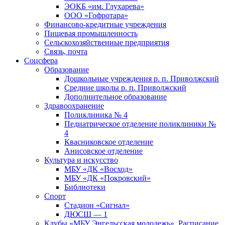
ЭОКБ «им. Глухарева»
ООО «Гофротара»
Финансово-кредитные учреждения
Пищевая промышленность
Сельскохозяйственные предприятия
Связь, почта
Соцсфера
Образование
Дошкольные учреждения р. п. Приволжский
Средние школы р. п. Приволжский
Дополнительное образование
Здравоохранение
Поликлиника № 4
Педиатрическое отделение поликлиники №
4
Квасниковское отделение
Анисовское отделение
Культура и искусство
МБУ «ДК «Восход»
МБУ «ДК «Покровский»
Библиотеки
Спорт
Стадион «Сигнал»
ДЮСШ — 1
Клубы «МБУ Энгельсская молодежь». Расписание