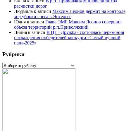
Елена
к записи
В р.п. Приволжском проверили ход
расчистки дорог
Людмила
к записи
Максим Леонов держит на контроле
ход уборки снега в Энгельсе
Юлия
к записи
Глава ЭМР Максим Леонов совершил
объезд территорий р.п.Приволжский
Лилия
к записи
В ЦТ «Дружба» состоялась церемония
награждения победителей конкурса «Самый лучший
папа-2025»
Рубрики
Рубрики