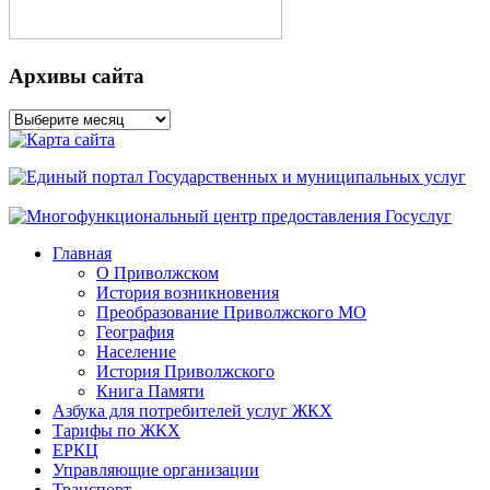
Архивы сайта
Архивы
сайта
Главная
О Приволжском
История возникновения
Преобразование Приволжского МО
География
Население
История Приволжского
Книга Памяти
Азбука для потребителей услуг ЖКХ
Тарифы по ЖКХ
ЕРКЦ
Управляющие организации
Транспорт