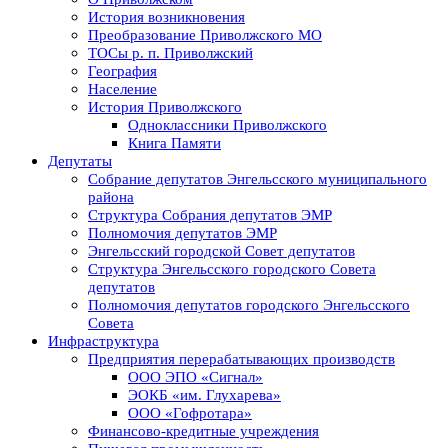
История возникновения
Преобразование Приволжского МО
ТОСы р. п. Приволжский
География
Население
История Приволжского
Одноклассники Приволжского
Книга Памяти
Депутаты
Собрание депутатов Энгельсского муниципального
района
Структура Собрания депутатов ЭМР
Полномочия депутатов ЭМР
Энгельсский городской Совет депутатов
Структура Энгельсского городского Совета
депутатов
Полномочия депутатов городского Энгельсского
Совета
Инфраструктура
Предприятия перерабатывающих производств
ООО ЭПО «Сигнал»
ЭОКБ «им. Глухарева»
ООО «Гофротара»
Финансово-кредитные учреждения