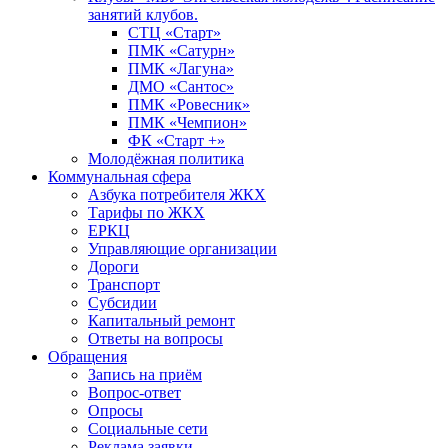
занятий клубов.
СТЦ «Старт»
ПМК «Сатурн»
ПМК «Лагуна»
ДМО «Сантос»
ПМК «Ровесник»
ПМК «Чемпион»
ФК «Старт +»
Молодёжная политика
Коммунальная сфера
Азбука потребителя ЖКХ
Тарифы по ЖКХ
ЕРКЦ
Управляющие организации
Дороги
Транспорт
Субсидии
Капитальный ремонт
Ответы на вопросы
Обращения
Запись на приём
Вопрос-ответ
Опросы
Социальные сети
Реклама заявки