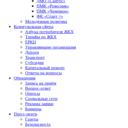
ДМО «Сантос»
ПМК «Ровесник»
ПМК «Чемпион»
ФК «Старт +»
Молодёжная политика
Коммунальная сфера
Азбука потребителя ЖКХ
Тарифы по ЖКХ
ЕРКЦ
Управляющие организации
Дороги
Транспорт
Субсидии
Капитальный ремонт
Ответы на вопросы
Обращения
Запись на приём
Вопрос-ответ
Опросы
Социальные сети
Реклама заявки
Баннеры
Пресс-центр
Газеты
Безопасность