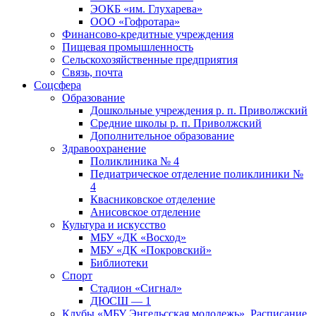
ЭОКБ «им. Глухарева»
ООО «Гофротара»
Финансово-кредитные учреждения
Пищевая промышленность
Сельскохозяйственные предприятия
Связь, почта
Соцсфера
Образование
Дошкольные учреждения р. п. Приволжский
Средние школы р. п. Приволжский
Дополнительное образование
Здравоохранение
Поликлиника № 4
Педиатрическое отделение поликлиники №
4
Квасниковское отделение
Анисовское отделение
Культура и искусство
МБУ «ДК «Восход»
МБУ «ДК «Покровский»
Библиотеки
Спорт
Стадион «Сигнал»
ДЮСШ — 1
Клубы «МБУ Энгельсская молодежь». Расписание