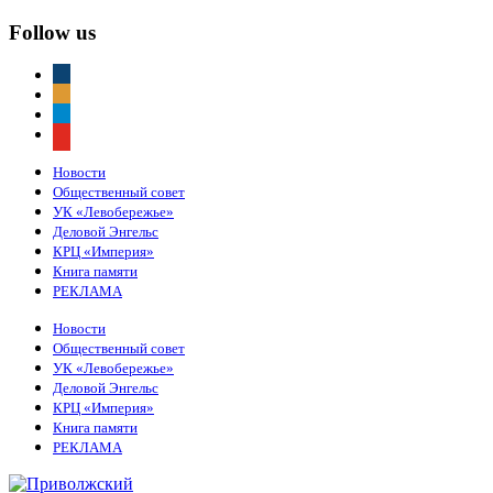
Follow us
vkontakte
odnoklassniki
telegram
youtube
Новости
Общественный совет
УК «Левобережье»
Деловой Энгельс
КРЦ «Империя»
Книга памяти
РЕКЛАМА
Новости
Общественный совет
УК «Левобережье»
Деловой Энгельс
КРЦ «Империя»
Книга памяти
РЕКЛАМА