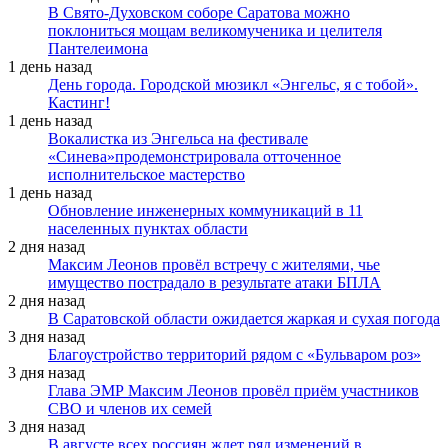
В Свято-Духовском соборе Саратова можно
поклониться мощам великомученика и целителя
Пантелеимона
1 день назад
День города. Городской мюзикл «Энгельс, я с тобой».
Кастинг!
1 день назад
Вокалистка из Энгельса на фестивале
«Синева»продемонстрировала отточенное
исполнительское мастерство
1 день назад
Обновление инженерных коммуникаций в 11
населенных пунктах области
2 дня назад
Максим Леонов провёл встречу с жителями, чье
имущество пострадало в результате атаки БПЛА
2 дня назад
В Саратовской области ожидается жаркая и сухая погода
3 дня назад
Благоустройство территорий рядом с «Бульваром роз»
3 дня назад
Глава ЭМР Максим Леонов провёл приём участников
СВО и членов их семей
3 дня назад
В августе всех россиян ждет ряд изменений в