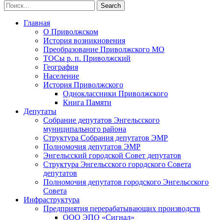
Главная
О Приволжском
История возникновения
Преобразование Приволжского МО
ТОСы р. п. Приволжский
География
Население
История Приволжского
Одноклассники Приволжского
Книга Памяти
Депутаты
Собрание депутатов Энгельсского
муниципального района
Структура Собрания депутатов ЭМР
Полномочия депутатов ЭМР
Энгельсский городской Совет депутатов
Структура Энгельсского городского Совета
депутатов
Полномочия депутатов городского Энгельсского
Совета
Инфраструктура
Предприятия перерабатывающих производств
ООО ЭПО «Сигнал»