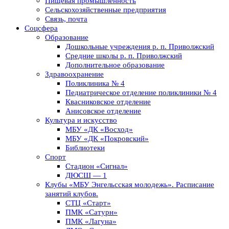
Пищевая промышленность
Сельскохозяйственные предприятия
Связь, почта
Соцсфера
Образование
Дошкольные учреждения р. п. Приволжский
Средние школы р. п. Приволжский
Дополнительное образование
Здравоохранение
Поликлиника № 4
Педиатрическое отделение поликлиники № 4
Квасниковское отделение
Анисовское отделение
Культура и искусство
МБУ «ДК «Восход»
МБУ «ДК «Покровский»
Библиотеки
Спорт
Стадион «Сигнал»
ДЮСШ — 1
Клубы «МБУ Энгельсская молодежь». Расписание
занятий клубов.
СТЦ «Старт»
ПМК «Сатурн»
ПМК «Лагуна»