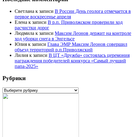
Светлана
к записи
В России День геолога отмечается в
первое воскресенье апреля
Елена
к записи
В р.п. Приволжском проверили ход
расчистки дорог
Людмила
к записи
Максим Леонов держит на контроле
ход уборки снега в Энгельсе
Юлия
к записи
Глава ЭМР Максим Леонов совершил
объезд территорий р.п.Приволжский
Лилия
к записи
В ЦТ «Дружба» состоялась церемония
награждения победителей конкурса «Самый лучший
папа-2025»
Рубрики
Рубрики