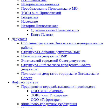
История возникновения
Преобразование Приволжского МО
ТОСы р. п. Приволжский
География
Население
История Приволжского
Одноклассники Приволжского
Книга Памяти
Депутаты
Собрание депутатов Энгельсского муниципального
района
Структура Собрания депутатов ЭМР
Полномочия депутатов ЭМР
Энгельсский городской Совет депутатов
Структура Энгельсского городского Совета
депутатов
Полномочия депутатов городского Энгельсского
Совета
Инфраструктура
Предприятия перерабатывающих производств
ООО ЭПО «Сигнал»
ЭОКБ «им. Глухарева»
ООО «Гофротара»
Финансово-кредитные учреждения