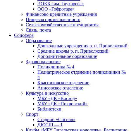
ЭОКБ «им. Глухарева»
ООО «Гофротара»
Финансово-кредитные учреждения
Пищевая промышленность
Сельскохозяйственные предприятия
Связь, почта
Соцсфера
Образование
Дошкольные учреждения р. п. Приволжский
Средние школы р. п. Приволжский
Дополнительное образование
Здравоохранение
Поликлиника № 4
Педиатрическое отделение поликлиники №
4
Квасниковское отделение
Анисовское отделение
Культура и искусство
МБУ «ДК «Восход»
МБУ «ДК «Покровский»
Библиотеки
Спорт
Стадион «Сигнал»
ДЮСШ — 1
Клубы «МБУ Энгельсская молодежь». Расписание