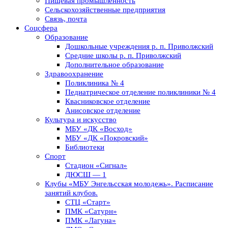
Пищевая промышленность
Сельскохозяйственные предприятия
Связь, почта
Соцсфера
Образование
Дошкольные учреждения р. п. Приволжский
Средние школы р. п. Приволжский
Дополнительное образование
Здравоохранение
Поликлиника № 4
Педиатрическое отделение поликлиники № 4
Квасниковское отделение
Анисовское отделение
Культура и искусство
МБУ «ДК «Восход»
МБУ «ДК «Покровский»
Библиотеки
Спорт
Стадион «Сигнал»
ДЮСШ — 1
Клубы «МБУ Энгельсская молодежь». Расписание
занятий клубов.
СТЦ «Старт»
ПМК «Сатурн»
ПМК «Лагуна»