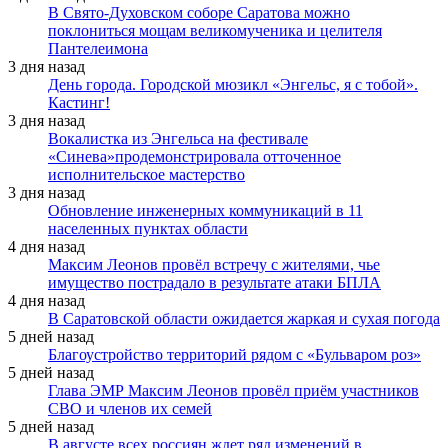
В Свято-Духовском соборе Саратова можно
поклониться мощам великомученика и целителя
Пантелеимона
3 дня назад
День города. Городской мюзикл «Энгельс, я с тобой».
Кастинг!
3 дня назад
Вокалистка из Энгельса на фестивале
«Синева»продемонстрировала отточенное
исполнительское мастерство
3 дня назад
Обновление инженерных коммуникаций в 11
населенных пунктах области
4 дня назад
Максим Леонов провёл встречу с жителями, чье
имущество пострадало в результате атаки БПЛА
4 дня назад
В Саратовской области ожидается жаркая и сухая погода
5 дней назад
Благоустройство территорий рядом с «Бульваром роз»
5 дней назад
Глава ЭМР Максим Леонов провёл приём участников
СВО и членов их семей
5 дней назад
В августе всех россиян ждет ряд изменений в