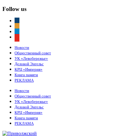
Follow us
vkontakte
odnoklassniki
telegram
youtube
Новости
Общественный совет
УК «Левобережье»
Деловой Энгельс
КРЦ «Империя»
Книга памяти
РЕКЛАМА
Новости
Общественный совет
УК «Левобережье»
Деловой Энгельс
КРЦ «Империя»
Книга памяти
РЕКЛАМА