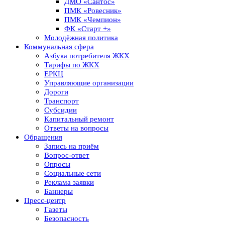
ДМО «Сантос»
ПМК «Ровесник»
ПМК «Чемпион»
ФК «Старт +»
Молодёжная политика
Коммунальная сфера
Азбука потребителя ЖКХ
Тарифы по ЖКХ
ЕРКЦ
Управляющие организации
Дороги
Транспорт
Субсидии
Капитальный ремонт
Ответы на вопросы
Обращения
Запись на приём
Вопрос-ответ
Опросы
Социальные сети
Реклама заявки
Баннеры
Пресс-центр
Газеты
Безопасность