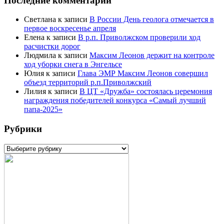
Последние комментарии
Светлана
к записи
В России День геолога отмечается в
первое воскресенье апреля
Елена
к записи
В р.п. Приволжском проверили ход
расчистки дорог
Людмила
к записи
Максим Леонов держит на контроле
ход уборки снега в Энгельсе
Юлия
к записи
Глава ЭМР Максим Леонов совершил
объезд территорий р.п.Приволжский
Лилия
к записи
В ЦТ «Дружба» состоялась церемония
награждения победителей конкурса «Самый лучший
папа-2025»
Рубрики
Рубрики