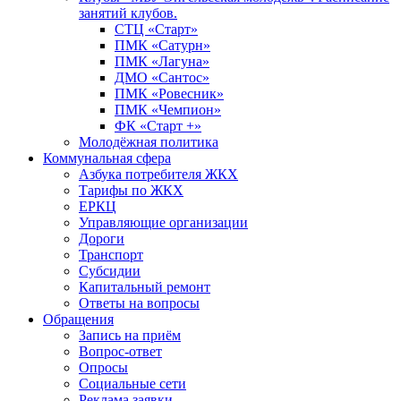
занятий клубов.
СТЦ «Старт»
ПМК «Сатурн»
ПМК «Лагуна»
ДМО «Сантос»
ПМК «Ровесник»
ПМК «Чемпион»
ФК «Старт +»
Молодёжная политика
Коммунальная сфера
Азбука потребителя ЖКХ
Тарифы по ЖКХ
ЕРКЦ
Управляющие организации
Дороги
Транспорт
Субсидии
Капитальный ремонт
Ответы на вопросы
Обращения
Запись на приём
Вопрос-ответ
Опросы
Социальные сети
Реклама заявки