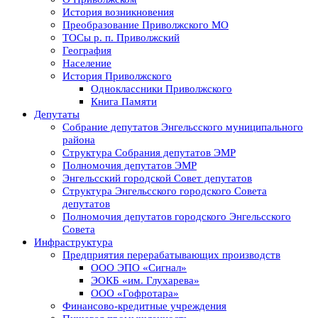
История возникновения
Преобразование Приволжского МО
ТОСы р. п. Приволжский
География
Население
История Приволжского
Одноклассники Приволжского
Книга Памяти
Депутаты
Собрание депутатов Энгельсского муниципального
района
Структура Собрания депутатов ЭМР
Полномочия депутатов ЭМР
Энгельсский городской Совет депутатов
Структура Энгельсского городского Совета
депутатов
Полномочия депутатов городского Энгельсского
Совета
Инфраструктура
Предприятия перерабатывающих производств
ООО ЭПО «Сигнал»
ЭОКБ «им. Глухарева»
ООО «Гофротара»
Финансово-кредитные учреждения