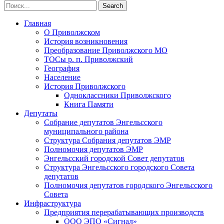
Главная
О Приволжском
История возникновения
Преобразование Приволжского МО
ТОСы р. п. Приволжский
География
Население
История Приволжского
Одноклассники Приволжского
Книга Памяти
Депутаты
Собрание депутатов Энгельсского
муниципального района
Структура Собрания депутатов ЭМР
Полномочия депутатов ЭМР
Энгельсский городской Совет депутатов
Структура Энгельсского городского Совета
депутатов
Полномочия депутатов городского Энгельсского
Совета
Инфраструктура
Предприятия перерабатывающих производств
ООО ЭПО «Сигнал»