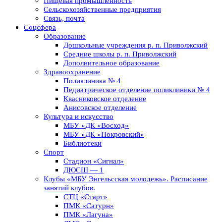
Пищевая промышленность
Сельскохозяйственные предприятия
Связь, почта
Соцсфера
Образование
Дошкольные учреждения р. п. Приволжский
Средние школы р. п. Приволжский
Дополнительное образование
Здравоохранение
Поликлиника № 4
Педиатрическое отделение поликлиники № 4
Квасниковское отделение
Анисовское отделение
Культура и искусство
МБУ «ДК «Восход»
МБУ «ДК «Покровский»
Библиотеки
Спорт
Стадион «Сигнал»
ДЮСШ — 1
Клубы «МБУ Энгельсская молодежь». Расписание
занятий клубов.
СТЦ «Старт»
ПМК «Сатурн»
ПМК «Лагуна»