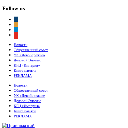
Follow us
vkontakte
odnoklassniki
telegram
youtube
Новости
Общественный совет
УК «Левобережье»
Деловой Энгельс
КРЦ «Империя»
Книга памяти
РЕКЛАМА
Новости
Общественный совет
УК «Левобережье»
Деловой Энгельс
КРЦ «Империя»
Книга памяти
РЕКЛАМА