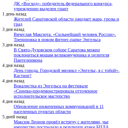
ДК «Восход»- победитель федерального конкурса,
учреждению выделен грант
1 день назад
Жителей Саратовской области ожидает жара, грозы и
град
3 дня назад
Вячеслав Максюта. «Сильнейший человек России».
Тренировка в новом фитнес-парке Энгельса
3 дня назад
В Свято-Духовском соборе Саратова можно
поклониться мощам великомученика и целителя
Пантелеимона
4 дня назад
День города. Городской мюзикл «Энгельс, я с тобой».
Кастинг!
4 дня назад
Вокалистка из Энгельса на фестивале
«Синева»продемонстрировала отточенное
исполнительское мастерство
4 дня назад
Обновление инженерных коммуникаций в 11
населенных пунктах области
5 дней назад
Максим Леонов провёл встречу с жителями, чье
имущество пострадало в результате атаки БПЛА