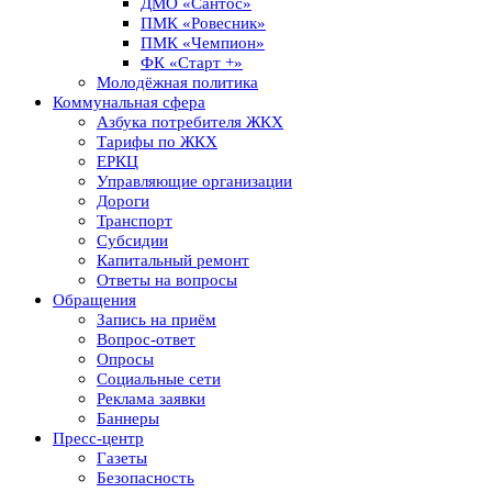
ДМО «Сантос»
ПМК «Ровесник»
ПМК «Чемпион»
ФК «Старт +»
Молодёжная политика
Коммунальная сфера
Азбука потребителя ЖКХ
Тарифы по ЖКХ
ЕРКЦ
Управляющие организации
Дороги
Транспорт
Субсидии
Капитальный ремонт
Ответы на вопросы
Обращения
Запись на приём
Вопрос-ответ
Опросы
Социальные сети
Реклама заявки
Баннеры
Пресс-центр
Газеты
Безопасность