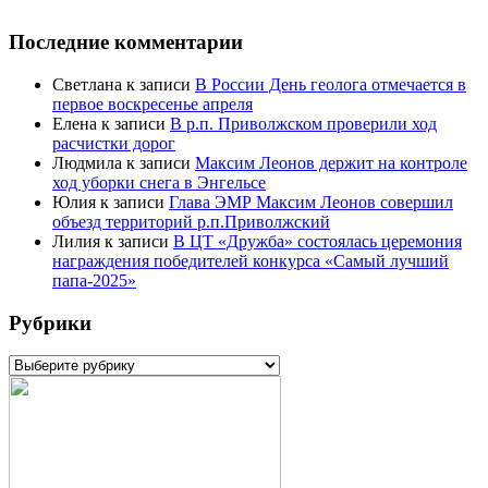
Последние комментарии
Светлана
к записи
В России День геолога отмечается в
первое воскресенье апреля
Елена
к записи
В р.п. Приволжском проверили ход
расчистки дорог
Людмила
к записи
Максим Леонов держит на контроле
ход уборки снега в Энгельсе
Юлия
к записи
Глава ЭМР Максим Леонов совершил
объезд территорий р.п.Приволжский
Лилия
к записи
В ЦТ «Дружба» состоялась церемония
награждения победителей конкурса «Самый лучший
папа-2025»
Рубрики
Рубрики