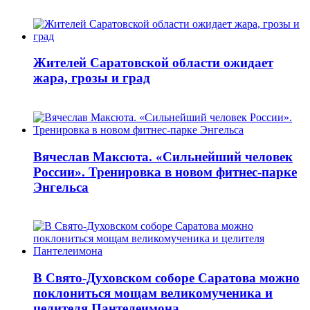
Жителей Саратовской области ожидает
жара, грозы и град
Вячеслав Максюта. «Сильнейший человек
России». Тренировка в новом фитнес-парке
Энгельса
В Свято-Духовском соборе Саратова можно
поклониться мощам великомученика и
целителя Пантелеимона