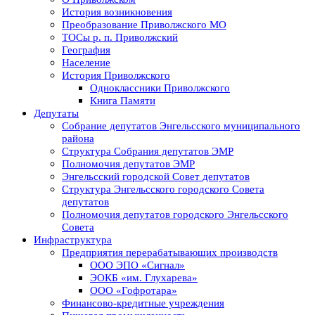
История возникновения
Преобразование Приволжского МО
ТОСы р. п. Приволжский
География
Население
История Приволжского
Одноклассники Приволжского
Книга Памяти
Депутаты
Собрание депутатов Энгельсского муниципального
района
Структура Собрания депутатов ЭМР
Полномочия депутатов ЭМР
Энгельсский городской Совет депутатов
Структура Энгельсского городского Совета
депутатов
Полномочия депутатов городского Энгельсского
Совета
Инфраструктура
Предприятия перерабатывающих производств
ООО ЭПО «Сигнал»
ЭОКБ «им. Глухарева»
ООО «Гофротара»
Финансово-кредитные учреждения