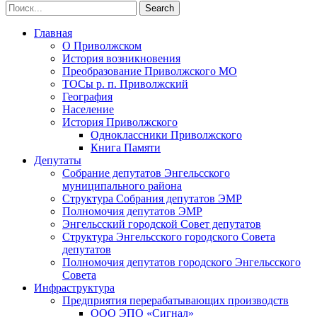
Главная
О Приволжском
История возникновения
Преобразование Приволжского МО
ТОСы р. п. Приволжский
География
Население
История Приволжского
Одноклассники Приволжского
Книга Памяти
Депутаты
Собрание депутатов Энгельсского
муниципального района
Структура Собрания депутатов ЭМР
Полномочия депутатов ЭМР
Энгельсский городской Совет депутатов
Структура Энгельсского городского Совета
депутатов
Полномочия депутатов городского Энгельсского
Совета
Инфраструктура
Предприятия перерабатывающих производств
ООО ЭПО «Сигнал»