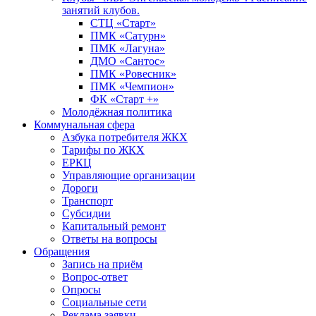
занятий клубов.
СТЦ «Старт»
ПМК «Сатурн»
ПМК «Лагуна»
ДМО «Сантос»
ПМК «Ровесник»
ПМК «Чемпион»
ФК «Старт +»
Молодёжная политика
Коммунальная сфера
Азбука потребителя ЖКХ
Тарифы по ЖКХ
ЕРКЦ
Управляющие организации
Дороги
Транспорт
Субсидии
Капитальный ремонт
Ответы на вопросы
Обращения
Запись на приём
Вопрос-ответ
Опросы
Социальные сети
Реклама заявки