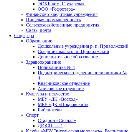
ЭОКБ «им. Глухарева»
ООО «Гофротара»
Финансово-кредитные учреждения
Пищевая промышленность
Сельскохозяйственные предприятия
Связь, почта
Соцсфера
Образование
Дошкольные учреждения р. п. Приволжский
Средние школы р. п. Приволжский
Дополнительное образование
Здравоохранение
Поликлиника № 4
Педиатрическое отделение поликлиники №
4
Квасниковское отделение
Анисовское отделение
Культура и искусство
МБУ «ДК «Восход»
МБУ «ДК «Покровский»
Библиотеки
Спорт
Стадион «Сигнал»
ДЮСШ — 1
Клубы «МБУ Энгельсская молодежь». Расписание