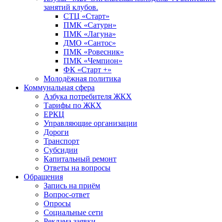
занятий клубов.
СТЦ «Старт»
ПМК «Сатурн»
ПМК «Лагуна»
ДМО «Сантос»
ПМК «Ровесник»
ПМК «Чемпион»
ФК «Старт +»
Молодёжная политика
Коммунальная сфера
Азбука потребителя ЖКХ
Тарифы по ЖКХ
ЕРКЦ
Управляющие организации
Дороги
Транспорт
Субсидии
Капитальный ремонт
Ответы на вопросы
Обращения
Запись на приём
Вопрос-ответ
Опросы
Социальные сети
Реклама заявки