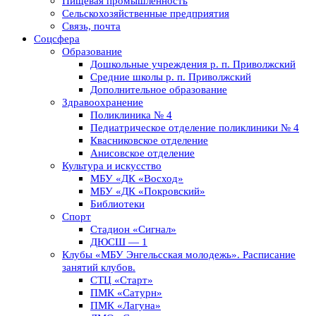
Пищевая промышленность
Сельскохозяйственные предприятия
Связь, почта
Соцсфера
Образование
Дошкольные учреждения р. п. Приволжский
Средние школы р. п. Приволжский
Дополнительное образование
Здравоохранение
Поликлиника № 4
Педиатрическое отделение поликлиники № 4
Квасниковское отделение
Анисовское отделение
Культура и искусство
МБУ «ДК «Восход»
МБУ «ДК «Покровский»
Библиотеки
Спорт
Стадион «Сигнал»
ДЮСШ — 1
Клубы «МБУ Энгельсская молодежь». Расписание
занятий клубов.
СТЦ «Старт»
ПМК «Сатурн»
ПМК «Лагуна»