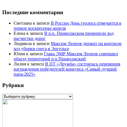
Последние комментарии
Светлана
к записи
В России День геолога отмечается в
первое воскресенье апреля
Елена
к записи
В р.п. Приволжском проверили ход
расчистки дорог
Людмила
к записи
Максим Леонов держит на контроле
ход уборки снега в Энгельсе
Юлия
к записи
Глава ЭМР Максим Леонов совершил
объезд территорий р.п.Приволжский
Лилия
к записи
В ЦТ «Дружба» состоялась церемония
награждения победителей конкурса «Самый лучший
папа-2025»
Рубрики
Рубрики