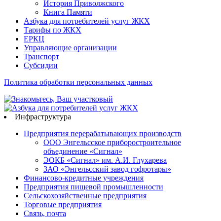
История Приволжского
Книга Памяти
Азбука для потребителей услуг ЖКХ
Тарифы по ЖКХ
ЕРКЦ
Управляющие организации
Транспорт
Субсидии
Политика обработки персональных данных
Инфраструктура
Предприятия перерабатывающих производств
ООО Энгельсское приборостроительное
объединение «Сигнал»
ЭОКБ «Сигнал» им. А.И. Глухарева
ЗАО «Энгельсский завод гофротары»
Финансово-кредитные учреждения
Предприятия пищевой промышленности
Сельскохозяйственные предприятия
Торговые предприятия
Связь, почта