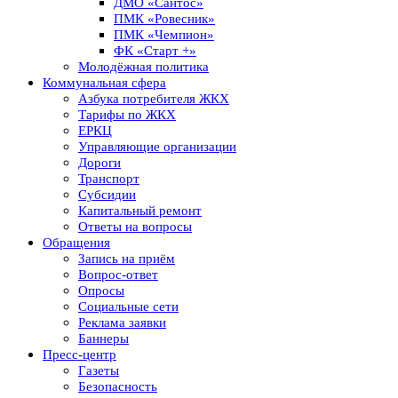
ДМО «Сантос»
ПМК «Ровесник»
ПМК «Чемпион»
ФК «Старт +»
Молодёжная политика
Коммунальная сфера
Азбука потребителя ЖКХ
Тарифы по ЖКХ
ЕРКЦ
Управляющие организации
Дороги
Транспорт
Субсидии
Капитальный ремонт
Ответы на вопросы
Обращения
Запись на приём
Вопрос-ответ
Опросы
Социальные сети
Реклама заявки
Баннеры
Пресс-центр
Газеты
Безопасность