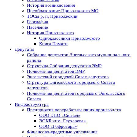
История возникновения
Преобразование Приволжского МО
ТОСы р. п. Приволжский
География
Население
История Приволжского
Одноклассники Приволжского
Книга Памяти
Депутаты
Собрание депутатов Энгельсского муниципального
района
Структура Собрания депутатов ЭМР
Полномочия депутатов ЭМР
Энгельсский городской Совет депутатов
Структура Энгельсского городского Совета
депутатов
Полномочия депутатов городского Энгельсского
Совета
Инфраструктура
Предприятия перерабатывающих производств
ООО ЭПО «Сигнал»
ЭОКБ «им. Глухарева»
ООО «Гофротара»
Финансово-кредитные учреждения