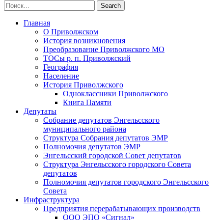
Главная
О Приволжском
История возникновения
Преобразование Приволжского МО
ТОСы р. п. Приволжский
География
Население
История Приволжского
Одноклассники Приволжского
Книга Памяти
Депутаты
Собрание депутатов Энгельсского
муниципального района
Структура Собрания депутатов ЭМР
Полномочия депутатов ЭМР
Энгельсский городской Совет депутатов
Структура Энгельсского городского Совета
депутатов
Полномочия депутатов городского Энгельсского
Совета
Инфраструктура
Предприятия перерабатывающих производств
ООО ЭПО «Сигнал»