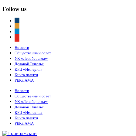
Follow us
vkontakte
odnoklassniki
telegram
youtube
Новости
Общественный совет
УК «Левобережье»
Деловой Энгельс
КРЦ «Империя»
Книга памяти
РЕКЛАМА
Новости
Общественный совет
УК «Левобережье»
Деловой Энгельс
КРЦ «Империя»
Книга памяти
РЕКЛАМА