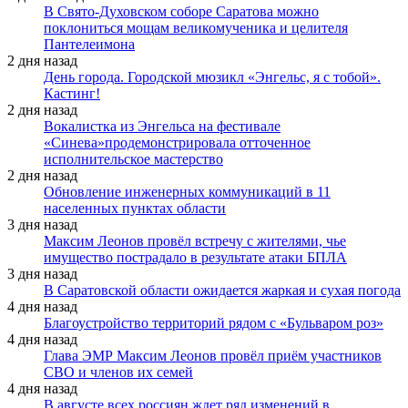
В Свято-Духовском соборе Саратова можно
поклониться мощам великомученика и целителя
Пантелеимона
2 дня назад
День города. Городской мюзикл «Энгельс, я с тобой».
Кастинг!
2 дня назад
Вокалистка из Энгельса на фестивале
«Синева»продемонстрировала отточенное
исполнительское мастерство
2 дня назад
Обновление инженерных коммуникаций в 11
населенных пунктах области
3 дня назад
Максим Леонов провёл встречу с жителями, чье
имущество пострадало в результате атаки БПЛА
3 дня назад
В Саратовской области ожидается жаркая и сухая погода
4 дня назад
Благоустройство территорий рядом с «Бульваром роз»
4 дня назад
Глава ЭМР Максим Леонов провёл приём участников
СВО и членов их семей
4 дня назад
В августе всех россиян ждет ряд изменений в