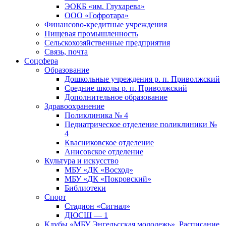
ЭОКБ «им. Глухарева»
ООО «Гофротара»
Финансово-кредитные учреждения
Пищевая промышленность
Сельскохозяйственные предприятия
Связь, почта
Соцсфера
Образование
Дошкольные учреждения р. п. Приволжский
Средние школы р. п. Приволжский
Дополнительное образование
Здравоохранение
Поликлиника № 4
Педиатрическое отделение поликлиники №
4
Квасниковское отделение
Анисовское отделение
Культура и искусство
МБУ «ДК «Восход»
МБУ «ДК «Покровский»
Библиотеки
Спорт
Стадион «Сигнал»
ДЮСШ — 1
Клубы «МБУ Энгельсская молодежь». Расписание