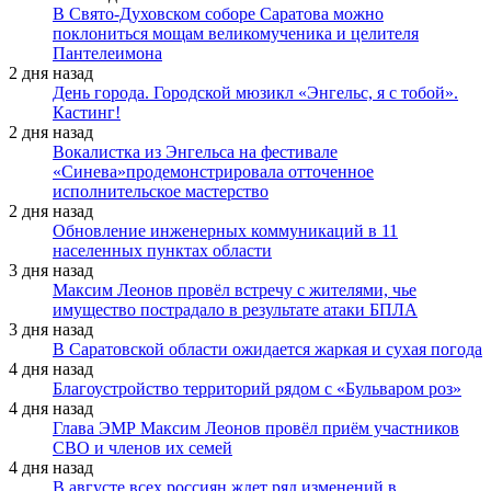
В Свято-Духовском соборе Саратова можно
поклониться мощам великомученика и целителя
Пантелеимона
2 дня назад
День города. Городской мюзикл «Энгельс, я с тобой».
Кастинг!
2 дня назад
Вокалистка из Энгельса на фестивале
«Синева»продемонстрировала отточенное
исполнительское мастерство
2 дня назад
Обновление инженерных коммуникаций в 11
населенных пунктах области
3 дня назад
Максим Леонов провёл встречу с жителями, чье
имущество пострадало в результате атаки БПЛА
3 дня назад
В Саратовской области ожидается жаркая и сухая погода
4 дня назад
Благоустройство территорий рядом с «Бульваром роз»
4 дня назад
Глава ЭМР Максим Леонов провёл приём участников
СВО и членов их семей
4 дня назад
В августе всех россиян ждет ряд изменений в