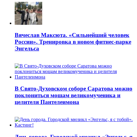
Вячеслав Максюта. «Сильнейший человек
России». Тренировка в новом фитнес-парке
Энгельса
В Свято-Духовском соборе Саратова можно
поклониться мощам великомученика и
целителя Пантелеимона
День города. Городской мюзикл «Энгельс, я