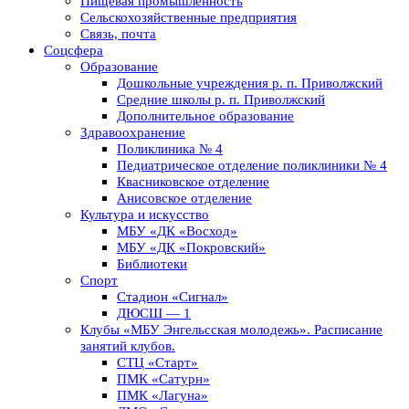
Пищевая промышленность
Сельскохозяйственные предприятия
Связь, почта
Соцсфера
Образование
Дошкольные учреждения р. п. Приволжский
Средние школы р. п. Приволжский
Дополнительное образование
Здравоохранение
Поликлиника № 4
Педиатрическое отделение поликлиники № 4
Квасниковское отделение
Анисовское отделение
Культура и искусство
МБУ «ДК «Восход»
МБУ «ДК «Покровский»
Библиотеки
Спорт
Стадион «Сигнал»
ДЮСШ — 1
Клубы «МБУ Энгельсская молодежь». Расписание
занятий клубов.
СТЦ «Старт»
ПМК «Сатурн»
ПМК «Лагуна»