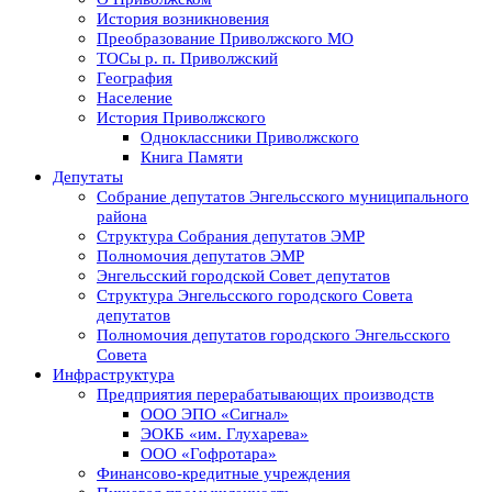
История возникновения
Преобразование Приволжского МО
ТОСы р. п. Приволжский
География
Население
История Приволжского
Одноклассники Приволжского
Книга Памяти
Депутаты
Собрание депутатов Энгельсского муниципального
района
Структура Собрания депутатов ЭМР
Полномочия депутатов ЭМР
Энгельсский городской Совет депутатов
Структура Энгельсского городского Совета
депутатов
Полномочия депутатов городского Энгельсского
Совета
Инфраструктура
Предприятия перерабатывающих производств
ООО ЭПО «Сигнал»
ЭОКБ «им. Глухарева»
ООО «Гофротара»
Финансово-кредитные учреждения