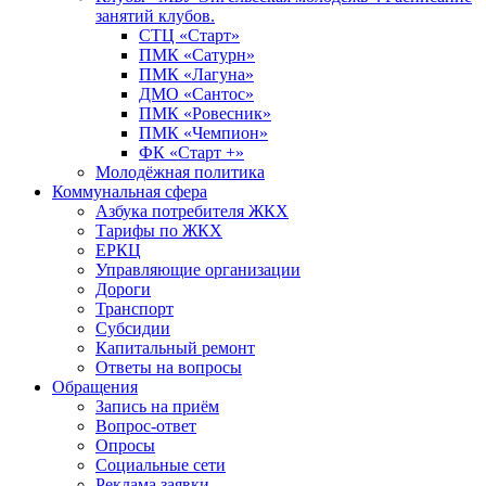
занятий клубов.
СТЦ «Старт»
ПМК «Сатурн»
ПМК «Лагуна»
ДМО «Сантос»
ПМК «Ровесник»
ПМК «Чемпион»
ФК «Старт +»
Молодёжная политика
Коммунальная сфера
Азбука потребителя ЖКХ
Тарифы по ЖКХ
ЕРКЦ
Управляющие организации
Дороги
Транспорт
Субсидии
Капитальный ремонт
Ответы на вопросы
Обращения
Запись на приём
Вопрос-ответ
Опросы
Социальные сети
Реклама заявки