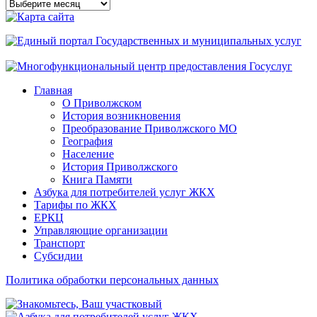
Архивы
сайта
Главная
О Приволжском
История возникновения
Преобразование Приволжского МО
География
Население
История Приволжского
Книга Памяти
Азбука для потребителей услуг ЖКХ
Тарифы по ЖКХ
ЕРКЦ
Управляющие организации
Транспорт
Субсидии
Политика обработки персональных данных