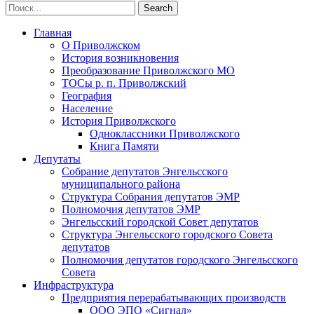
Главная
О Приволжском
История возникновения
Преобразование Приволжского МО
ТОСы р. п. Приволжский
География
Население
История Приволжского
Одноклассники Приволжского
Книга Памяти
Депутаты
Собрание депутатов Энгельсского
муниципального района
Структура Собрания депутатов ЭМР
Полномочия депутатов ЭМР
Энгельсский городской Совет депутатов
Структура Энгельсского городского Совета
депутатов
Полномочия депутатов городского Энгельсского
Совета
Инфраструктура
Предприятия перерабатывающих производств
ООО ЭПО «Сигнал»