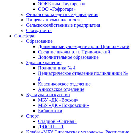
ЭОКБ «им. Глухарева»
ООО «Гофротара»
Финансово-кредитные учреждения
Пищевая промышленность
Сельскохозяйственные предприятия
Связь, почта
Соцсфера
Образование
Дошкольные учреждения р. п. Приволжский
Средние школы р. п. Приволжский
Дополнительное образование
Здравоохранение
Поликлиника № 4
Педиатрическое отделение поликлиники №
4
Квасниковское отделение
Анисовское отделение
Культура и искусство
МБУ «ДК «Восход»
МБУ «ДК «Покровский»
Библиотеки
Спорт
Стадион «Сигнал»
ДЮСШ — 1
Клубы «МБУ Энгельсская молодежь». Расписание