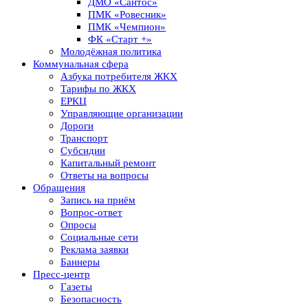
ДМО «Сантос»
ПМК «Ровесник»
ПМК «Чемпион»
ФК «Старт +»
Молодёжная политика
Коммунальная сфера
Азбука потребителя ЖКХ
Тарифы по ЖКХ
ЕРКЦ
Управляющие организации
Дороги
Транспорт
Субсидии
Капитальный ремонт
Ответы на вопросы
Обращения
Запись на приём
Вопрос-ответ
Опросы
Социальные сети
Реклама заявки
Баннеры
Пресс-центр
Газеты
Безопасность