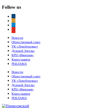
Follow us
vkontakte
odnoklassniki
telegram
youtube
Новости
Общественный совет
УК «Левобережье»
Деловой Энгельс
КРЦ «Империя»
Книга памяти
РЕКЛАМА
Новости
Общественный совет
УК «Левобережье»
Деловой Энгельс
КРЦ «Империя»
Книга памяти
РЕКЛАМА