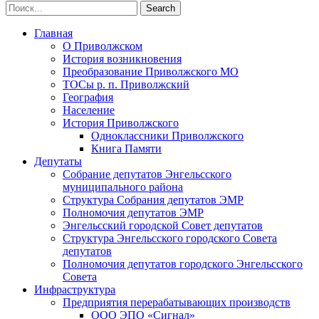
Главная
О Приволжском
История возникновения
Преобразование Приволжского МО
ТОСы р. п. Приволжский
География
Население
История Приволжского
Одноклассники Приволжского
Книга Памяти
Депутаты
Собрание депутатов Энгельсского
муниципального района
Структура Собрания депутатов ЭМР
Полномочия депутатов ЭМР
Энгельсский городской Совет депутатов
Структура Энгельсского городского Совета
депутатов
Полномочия депутатов городского Энгельсского
Совета
Инфраструктура
Предприятия перерабатывающих производств
ООО ЭПО «Сигнал»