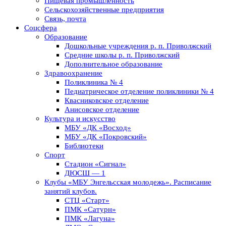
Пищевая промышленность
Сельскохозяйственные предприятия
Связь, почта
Соцсфера
Образование
Дошкольные учреждения р. п. Приволжский
Средние школы р. п. Приволжский
Дополнительное образование
Здравоохранение
Поликлиника № 4
Педиатрическое отделение поликлиники № 4
Квасниковское отделение
Анисовское отделение
Культура и искусство
МБУ «ДК «Восход»
МБУ «ДК «Покровский»
Библиотеки
Спорт
Стадион «Сигнал»
ДЮСШ — 1
Клубы «МБУ Энгельсская молодежь». Расписание
занятий клубов.
СТЦ «Старт»
ПМК «Сатурн»
ПМК «Лагуна»