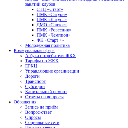
занятий клубов.
СТЦ «Старт»
ПМК «Сатурн»
ПМК «Лагуна»
ДМО «Сантос»
ПМК «Ровесник»
ПМК «Чемпион»
ФК «Старт +»
Молодёжная политика
Коммунальная сфера
Азбука потребителя ЖКХ
Тарифы по ЖКХ
ЕРКЦ
Управляющие организации
Дороги
Транспорт
Субсидии
Капитальный ремонт
Ответы на вопросы
Обращения
Запись на приём
Вопрос-ответ
Опросы
Социальные сети
Реклама заявки