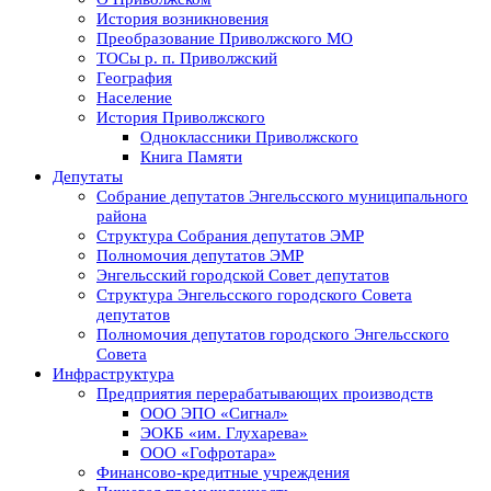
История возникновения
Преобразование Приволжского МО
ТОСы р. п. Приволжский
География
Население
История Приволжского
Одноклассники Приволжского
Книга Памяти
Депутаты
Собрание депутатов Энгельсского муниципального
района
Структура Собрания депутатов ЭМР
Полномочия депутатов ЭМР
Энгельсский городской Совет депутатов
Структура Энгельсского городского Совета
депутатов
Полномочия депутатов городского Энгельсского
Совета
Инфраструктура
Предприятия перерабатывающих производств
ООО ЭПО «Сигнал»
ЭОКБ «им. Глухарева»
ООО «Гофротара»
Финансово-кредитные учреждения