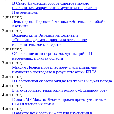
В Свято-Духовском соборе Саратова можно
поклониться мощам великомученика и целителя
Пантелеимона
2 дня назад
День города. Городской мюзикл «Энгельс, я с тобой».
Кастинг!
2 дня назад
Вокалистка из Энгельса на фестивале
«Синева»продемонстрировала отточенное
исполнительское мастерство
2 дня назад
Обновление инженерных коммуникаций в 11
населенных пунктах области
3 дня назад
Максим Леонов провёл встречу с жителями, чье
имущество пострадало в результате атаки БПЛА
3 дня назад
В Саратовской области ожидается жаркая и сухая погода
4 дня назад
Благоустройство территорий рядом с «Бульваром роз»
4 дня назад
Глава ЭМР Максим Леонов провёл приём участников
СВО и членов их семей
4 дня назад
В августе всех россиян ждет ряд изменений в