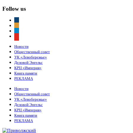
Follow us
vkontakte
odnoklassniki
telegram
youtube
Новости
Общественный совет
УК «Левобережье»
Деловой Энгельс
КРЦ «Империя»
Книга памяти
РЕКЛАМА
Новости
Общественный совет
УК «Левобережье»
Деловой Энгельс
КРЦ «Империя»
Книга памяти
РЕКЛАМА