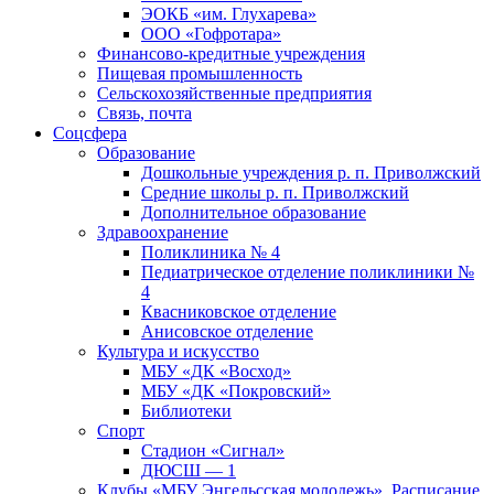
ЭОКБ «им. Глухарева»
ООО «Гофротара»
Финансово-кредитные учреждения
Пищевая промышленность
Сельскохозяйственные предприятия
Связь, почта
Соцсфера
Образование
Дошкольные учреждения р. п. Приволжский
Средние школы р. п. Приволжский
Дополнительное образование
Здравоохранение
Поликлиника № 4
Педиатрическое отделение поликлиники №
4
Квасниковское отделение
Анисовское отделение
Культура и искусство
МБУ «ДК «Восход»
МБУ «ДК «Покровский»
Библиотеки
Спорт
Стадион «Сигнал»
ДЮСШ — 1
Клубы «МБУ Энгельсская молодежь». Расписание