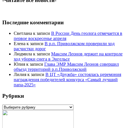
-Читайте все новости-
Последние комментарии
Светлана
к записи
В России День геолога отмечается в
первое воскресенье апреля
Елена
к записи
В р.п. Приволжском проверили ход
расчистки дорог
Людмила
к записи
Максим Леонов держит на контроле
ход уборки снега в Энгельсе
Юлия
к записи
Глава ЭМР Максим Леонов совершил
объезд территорий р.п.Приволжский
Лилия
к записи
В ЦТ «Дружба» состоялась церемония
награждения победителей конкурса «Самый лучший
папа-2025»
Рубрики
Рубрики