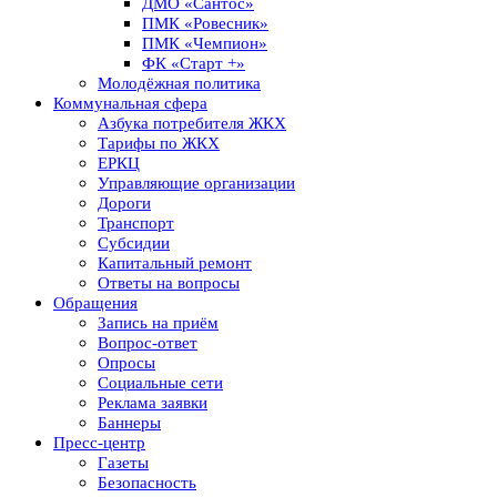
ДМО «Сантос»
ПМК «Ровесник»
ПМК «Чемпион»
ФК «Старт +»
Молодёжная политика
Коммунальная сфера
Азбука потребителя ЖКХ
Тарифы по ЖКХ
ЕРКЦ
Управляющие организации
Дороги
Транспорт
Субсидии
Капитальный ремонт
Ответы на вопросы
Обращения
Запись на приём
Вопрос-ответ
Опросы
Социальные сети
Реклама заявки
Баннеры
Пресс-центр
Газеты
Безопасность