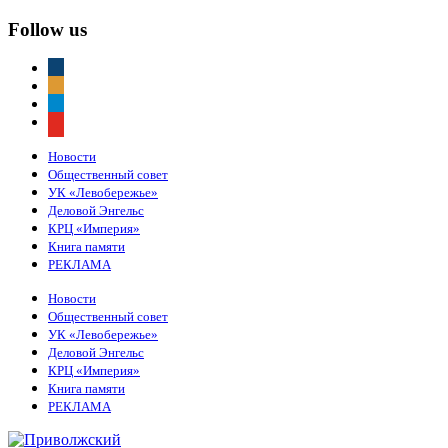
Follow us
vkontakte
odnoklassniki
telegram
youtube
Новости
Общественный совет
УК «Левобережье»
Деловой Энгельс
КРЦ «Империя»
Книга памяти
РЕКЛАМА
Новости
Общественный совет
УК «Левобережье»
Деловой Энгельс
КРЦ «Империя»
Книга памяти
РЕКЛАМА