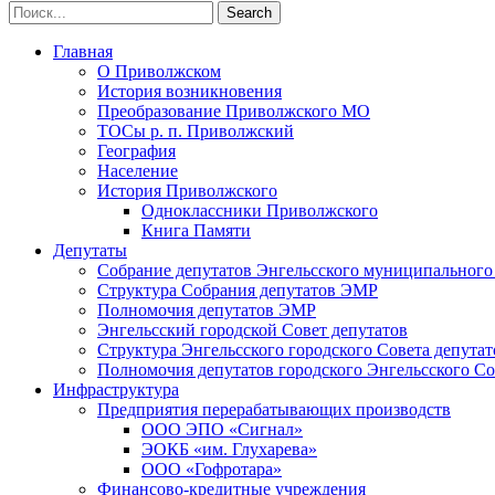
Главная
О Приволжском
История возникновения
Преобразование Приволжского МО
ТОСы р. п. Приволжский
География
Население
История Приволжского
Одноклассники Приволжского
Книга Памяти
Депутаты
Собрание депутатов Энгельсского муниципального
Структура Собрания депутатов ЭМР
Полномочия депутатов ЭМР
Энгельсский городской Совет депутатов
Структура Энгельсского городского Совета депутат
Полномочия депутатов городского Энгельсского Со
Инфраструктура
Предприятия перерабатывающих производств
ООО ЭПО «Сигнал»
ЭОКБ «им. Глухарева»
ООО «Гофротара»
Финансово-кредитные учреждения