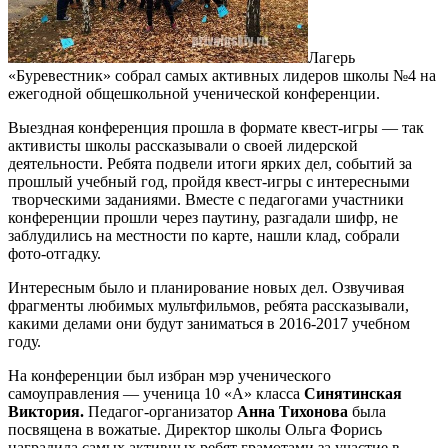
Лагерь
«Буревестник» собрал самых активных лидеров школы №4 на
ежегодной общешкольной ученической конференции.
Выездная конференция прошла в формате квест-игры — так
активисты школы рассказывали о своей лидерской
деятельности. Ребята подвели итоги ярких дел, событий за
прошлый учебный год, пройдя квест-игры с интересными
творческими заданиями. Вместе с педагогами участники
конференции прошли через паутину, разгадали шифр, не
заблудились на местности по карте, нашли клад, собрали
фото-отгадку.
Интересным было и планирование новых дел. Озвучивая
фрагменты любимых мультфильмов, ребята рассказывали,
какими делами они будут заниматься в 2016-2017 учебном
году.
На конференции был избран мэр ученического
самоуправления — ученица 10 «А» класса
Синятинская
Виктория.
Педагог-организатор
Анна Тихонова
была
посвящена в вожатые. Директор школы Ольга Форись
наградила самых активных ребят грамотами за участие в