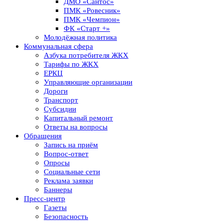
ДМО «Сантос»
ПМК «Ровесник»
ПМК «Чемпион»
ФК «Старт +»
Молодёжная политика
Коммунальная сфера
Азбука потребителя ЖКХ
Тарифы по ЖКХ
ЕРКЦ
Управляющие организации
Дороги
Транспорт
Субсидии
Капитальный ремонт
Ответы на вопросы
Обращения
Запись на приём
Вопрос-ответ
Опросы
Социальные сети
Реклама заявки
Баннеры
Пресс-центр
Газеты
Безопасность