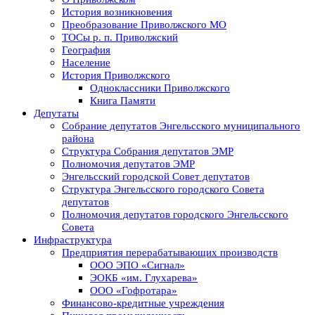
История возникновения
Преобразование Приволжского МО
ТОСы р. п. Приволжский
География
Население
История Приволжского
Одноклассники Приволжского
Книга Памяти
Депутаты
Собрание депутатов Энгельсского муниципального
района
Структура Собрания депутатов ЭМР
Полномочия депутатов ЭМР
Энгельсский городской Совет депутатов
Структура Энгельсского городского Совета
депутатов
Полномочия депутатов городского Энгельсского
Совета
Инфраструктура
Предприятия перерабатывающих производств
ООО ЭПО «Сигнал»
ЭОКБ «им. Глухарева»
ООО «Гофротара»
Финансово-кредитные учреждения