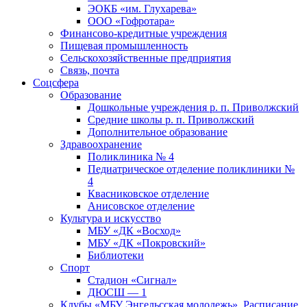
ЭОКБ «им. Глухарева»
ООО «Гофротара»
Финансово-кредитные учреждения
Пищевая промышленность
Сельскохозяйственные предприятия
Связь, почта
Соцсфера
Образование
Дошкольные учреждения р. п. Приволжский
Средние школы р. п. Приволжский
Дополнительное образование
Здравоохранение
Поликлиника № 4
Педиатрическое отделение поликлиники №
4
Квасниковское отделение
Анисовское отделение
Культура и искусство
МБУ «ДК «Восход»
МБУ «ДК «Покровский»
Библиотеки
Спорт
Стадион «Сигнал»
ДЮСШ — 1
Клубы «МБУ Энгельсская молодежь». Расписание