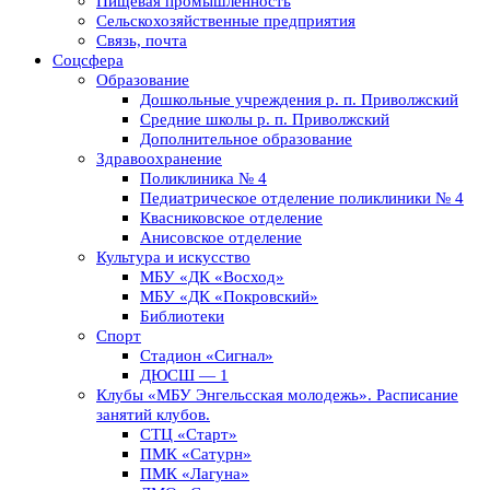
Пищевая промышленность
Сельскохозяйственные предприятия
Связь, почта
Соцсфера
Образование
Дошкольные учреждения р. п. Приволжский
Средние школы р. п. Приволжский
Дополнительное образование
Здравоохранение
Поликлиника № 4
Педиатрическое отделение поликлиники № 4
Квасниковское отделение
Анисовское отделение
Культура и искусство
МБУ «ДК «Восход»
МБУ «ДК «Покровский»
Библиотеки
Спорт
Стадион «Сигнал»
ДЮСШ — 1
Клубы «МБУ Энгельсская молодежь». Расписание
занятий клубов.
СТЦ «Старт»
ПМК «Сатурн»
ПМК «Лагуна»