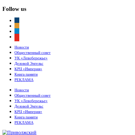
Follow us
vkontakte
odnoklassniki
telegram
youtube
Новости
Общественный совет
УК «Левобережье»
Деловой Энгельс
КРЦ «Империя»
Книга памяти
РЕКЛАМА
Новости
Общественный совет
УК «Левобережье»
Деловой Энгельс
КРЦ «Империя»
Книга памяти
РЕКЛАМА