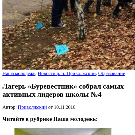
Наша молодёжь
,
Новости р. п. Приволжский
,
Образование
Лагерь «Буревестник» собрал самых
активных лидеров школы №4
Автор:
Приволжский
от
10.11.2016
Читайте в рубрике Наша молодёжь: