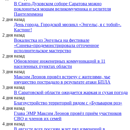
В Свято-Духовском соборе Саратова можно
поклониться мощам великомученика и целителя
Пантелеимона
2 дня назад
День города. Городской мюзикл «Энгельс, я с тобой».
Кастинг!
2 дня назад
Вокалистка из Энгельса на фестивале
«Синева»продемонстрировала отточенное
исполнительское мастерство
2 дня назад
Обновление инженерных коммуникаций в 11
населенных пунктах области
3 дня назад
Максим Леонов провёл встречу с жителями, чье
имущество пострадало в результате атаки БПЛА
3 дня назад
В Саратовской области ожидается жаркая и сухая погода
4 дня назад
Благоустройство территорий рядом с «Бульваром роз»
4 дня назад
Глава ЭМР Максим Леонов провёл приём участников
СВО и членов их семей
4 дня назад
В августе всех россиян ждет ряд изменений в