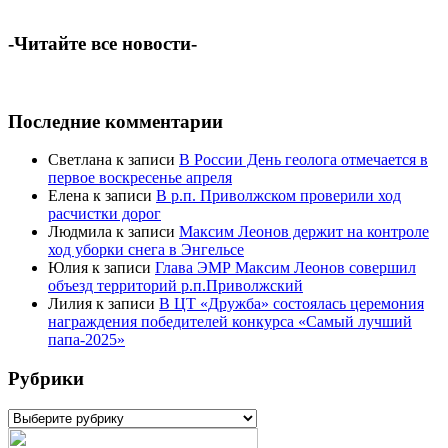
-Читайте все новости-
Последние комментарии
Светлана
к записи
В России День геолога отмечается в
первое воскресенье апреля
Елена
к записи
В р.п. Приволжском проверили ход
расчистки дорог
Людмила
к записи
Максим Леонов держит на контроле
ход уборки снега в Энгельсе
Юлия
к записи
Глава ЭМР Максим Леонов совершил
объезд территорий р.п.Приволжский
Лилия
к записи
В ЦТ «Дружба» состоялась церемония
награждения победителей конкурса «Самый лучший
папа-2025»
Рубрики
Рубрики