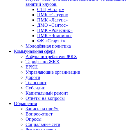
занятий клубов.
СТЦ «Старт»
ПМК «Сатурн»
ПМК «Лагуна»
ДМО «Сантос»
ПМК «Ровесник»
ПМК «Чемпион»
ФК «Старт +»
Молодёжная политика
Коммунальная сфера
Азбука потребителя ЖКХ
Тарифы по ЖКХ
ЕРКЦ
Управляющие организации
Дороги
Транспорт
Субсидии
Капитальный ремонт
Ответы на вопросы
Обращения
Запись на приём
Вопрос-ответ
Опросы
Социальные сети
Реклама заявки