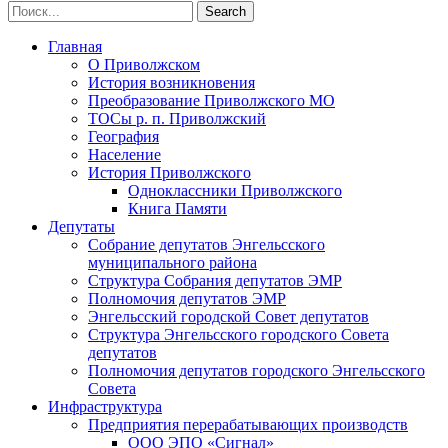
Главная
О Приволжском
История возникновения
Преобразование Приволжского МО
ТОСы р. п. Приволжский
География
Население
История Приволжского
Одноклассники Приволжского
Книга Памяти
Депутаты
Собрание депутатов Энгельсского
муниципального района
Структура Собрания депутатов ЭМР
Полномочия депутатов ЭМР
Энгельсский городской Совет депутатов
Структура Энгельсского городского Совета
депутатов
Полномочия депутатов городского Энгельсского
Совета
Инфраструктура
Предприятия перерабатывающих производств
ООО ЭПО «Сигнал»