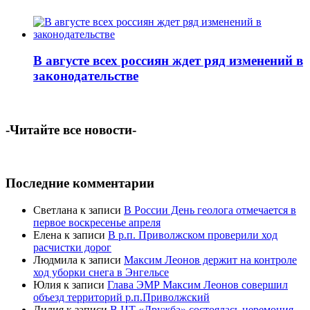
В августе всех россиян ждет ряд изменений в
законодательстве
-Читайте все новости-
Последние комментарии
Светлана
к записи
В России День геолога отмечается в
первое воскресенье апреля
Елена
к записи
В р.п. Приволжском проверили ход
расчистки дорог
Людмила
к записи
Максим Леонов держит на контроле
ход уборки снега в Энгельсе
Юлия
к записи
Глава ЭМР Максим Леонов совершил
объезд территорий р.п.Приволжский
Лилия
к записи
В ЦТ «Дружба» состоялась церемония