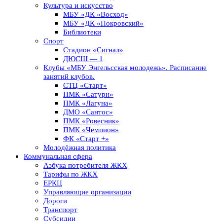
Культура и искусство
МБУ «ДК «Восход»
МБУ «ДК «Покровский»
Библиотеки
Спорт
Стадион «Сигнал»
ДЮСШ — 1
Клубы «МБУ Энгельсская молодежь». Расписание
занятий клубов.
СТЦ «Старт»
ПМК «Сатурн»
ПМК «Лагуна»
ДМО «Сантос»
ПМК «Ровесник»
ПМК «Чемпион»
ФК «Старт +»
Молодёжная политика
Коммунальная сфера
Азбука потребителя ЖКХ
Тарифы по ЖКХ
ЕРКЦ
Управляющие организации
Дороги
Транспорт
Субсидии