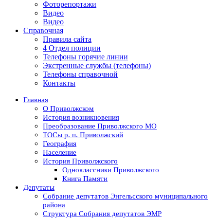
Фоторепортажи
Видео
Видео
Справочная
Правила сайта
4 Отдел полиции
Телефоны горячие линии
Экстренные службы (телефоны)
Телефоны справочной
Контакты
Главная
О Приволжском
История возникновения
Преобразование Приволжского МО
ТОСы р. п. Приволжский
География
Население
История Приволжского
Одноклассники Приволжского
Книга Памяти
Депутаты
Собрание депутатов Энгельсского муниципального
района
Структура Собрания депутатов ЭМР