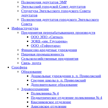
Полномочия депутатов ЭМР
Энгельсский городской Совет депутатов
Структура Энгельсского городского Совета
депутатов
Полномочия депутатов городского Энгельсского
Совета
Инфраструктура
Предприятия перерабатывающих производств
ООО ЭПО «Сигнал»
ЭОКБ «им. Глухарева»
ООО «Гофротара»
Финансово-кредитные учреждения
Пищевая промышленность
Сельскохозяйственные предприятия
Связь, почта
Соцсфера
Образование
Дошкольные учреждения р. п. Приволжский
Средние школы р. п. Приволжский
Дополнительное образование
Здравоохранение
Поликлиника № 4
Педиатрическое отделение поликлиники № 4
Квасниковское отделение
Анисовское отделение