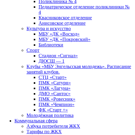
Поликлиника № 4
Педиатрическое отделение поликлиники №
4
Квасниковское отделение
Анисовское отделение
Культура и искусство
МБУ «ДК «Восход»
МБУ «ДК «Покровский»
Библиотеки
Спорт
Стадион «Сигнал»
ДЮСШ — 1
Клубы «МБУ Энгельсская молодежь». Расписание
занятий клубов.
СТЦ «Старт»
ПМК «Сатурн»
ПМК «Лагуна»
ДМО «Сантос»
ПМК «Ровесник»
ПМК «Чемпион»
ФК «Старт +»
Молодёжная политика
Коммунальная сфера
Азбука потребителя ЖКХ
Тарифы по ЖКХ