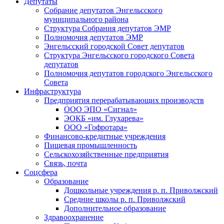
Депутаты
Собрание депутатов Энгельсского
муниципального района
Структура Собрания депутатов ЭМР
Полномочия депутатов ЭМР
Энгельсский городской Совет депутатов
Структура Энгельсского городского Совета
депутатов
Полномочия депутатов городского Энгельсского
Совета
Инфраструктура
Предприятия перерабатывающих производств
ООО ЭПО «Сигнал»
ЭОКБ «им. Глухарева»
ООО «Гофротара»
Финансово-кредитные учреждения
Пищевая промышленность
Сельскохозяйственные предприятия
Связь, почта
Соцсфера
Образование
Дошкольные учреждения р. п. Приволжский
Средние школы р. п. Приволжский
Дополнительное образование
Здравоохранение