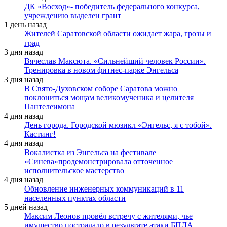
ДК «Восход»- победитель федерального конкурса,
учреждению выделен грант
1 день назад
Жителей Саратовской области ожидает жара, грозы и
град
3 дня назад
Вячеслав Максюта. «Сильнейший человек России».
Тренировка в новом фитнес-парке Энгельса
3 дня назад
В Свято-Духовском соборе Саратова можно
поклониться мощам великомученика и целителя
Пантелеимона
4 дня назад
День города. Городской мюзикл «Энгельс, я с тобой».
Кастинг!
4 дня назад
Вокалистка из Энгельса на фестивале
«Синева»продемонстрировала отточенное
исполнительское мастерство
4 дня назад
Обновление инженерных коммуникаций в 11
населенных пунктах области
5 дней назад
Максим Леонов провёл встречу с жителями, чье
имущество пострадало в результате атаки БПЛА