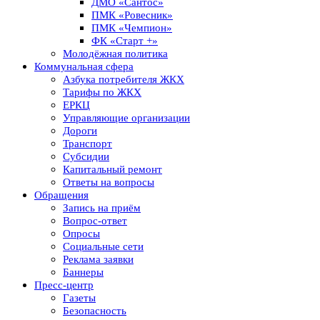
ДМО «Сантос»
ПМК «Ровесник»
ПМК «Чемпион»
ФК «Старт +»
Молодёжная политика
Коммунальная сфера
Азбука потребителя ЖКХ
Тарифы по ЖКХ
ЕРКЦ
Управляющие организации
Дороги
Транспорт
Субсидии
Капитальный ремонт
Ответы на вопросы
Обращения
Запись на приём
Вопрос-ответ
Опросы
Социальные сети
Реклама заявки
Баннеры
Пресс-центр
Газеты
Безопасность