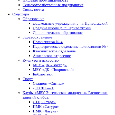
Пищевая промышленность
Сельскохозяйственные предприятия
Связь, почта
Соцсфера
Образование
Дошкольные учреждения р. п. Приволжский
Средние школы р. п. Приволжский
Дополнительное образование
Здравоохранение
Поликлиника № 4
Педиатрическое отделение поликлиники № 4
Квасниковское отделение
Анисовское отделение
Культура и искусство
МБУ «ДК «Восход»
МБУ «ДК «Покровский»
Библиотеки
Спорт
Стадион «Сигнал»
ДЮСШ — 1
Клубы «МБУ Энгельсская молодежь». Расписание
занятий клубов.
СТЦ «Старт»
ПМК «Сатурн»
ПМК «Лагуна»