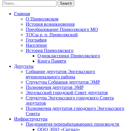
Главная
О Приволжском
История возникновения
Преобразование Приволжского МО
ТОСы р. п. Приволжский
География
Население
История Приволжского
Одноклассники Приволжского
Книга Памяти
Депутаты
Собрание депутатов Энгельсского
муниципального района
Структура Собрания депутатов ЭМР
Полномочия депутатов ЭМР
Энгельсский городской Совет депутатов
Структура Энгельсского городского Совета
депутатов
Полномочия депутатов городского Энгельсского
Совета
Инфраструктура
Предприятия перерабатывающих производств
ООО ЭПО «Сигнал»