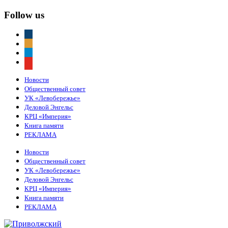
Follow us
vkontakte
odnoklassniki
telegram
youtube
Новости
Общественный совет
УК «Левобережье»
Деловой Энгельс
КРЦ «Империя»
Книга памяти
РЕКЛАМА
Новости
Общественный совет
УК «Левобережье»
Деловой Энгельс
КРЦ «Империя»
Книга памяти
РЕКЛАМА