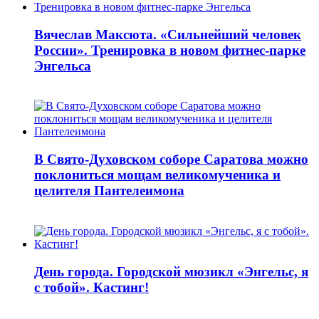
Вячеслав Максюта. «Сильнейший человек
России». Тренировка в новом фитнес-парке
Энгельса
В Свято-Духовском соборе Саратова можно
поклониться мощам великомученика и
целителя Пантелеимона
День города. Городской мюзикл «Энгельс, я
с тобой». Кастинг!