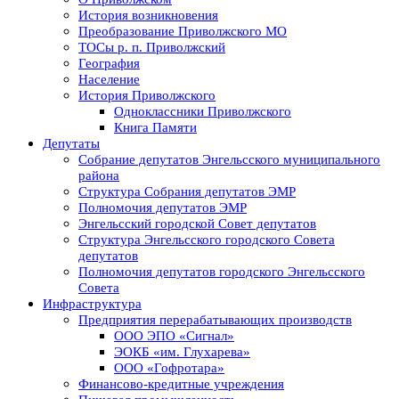
История возникновения
Преобразование Приволжского МО
ТОСы р. п. Приволжский
География
Население
История Приволжского
Одноклассники Приволжского
Книга Памяти
Депутаты
Собрание депутатов Энгельсского муниципального
района
Структура Собрания депутатов ЭМР
Полномочия депутатов ЭМР
Энгельсский городской Совет депутатов
Структура Энгельсского городского Совета
депутатов
Полномочия депутатов городского Энгельсского
Совета
Инфраструктура
Предприятия перерабатывающих производств
ООО ЭПО «Сигнал»
ЭОКБ «им. Глухарева»
ООО «Гофротара»
Финансово-кредитные учреждения