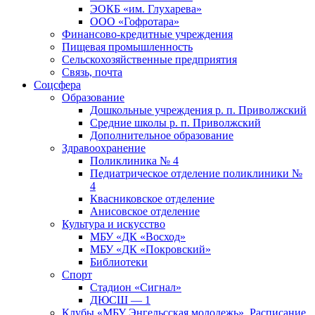
ЭОКБ «им. Глухарева»
ООО «Гофротара»
Финансово-кредитные учреждения
Пищевая промышленность
Сельскохозяйственные предприятия
Связь, почта
Соцсфера
Образование
Дошкольные учреждения р. п. Приволжский
Средние школы р. п. Приволжский
Дополнительное образование
Здравоохранение
Поликлиника № 4
Педиатрическое отделение поликлиники №
4
Квасниковское отделение
Анисовское отделение
Культура и искусство
МБУ «ДК «Восход»
МБУ «ДК «Покровский»
Библиотеки
Спорт
Стадион «Сигнал»
ДЮСШ — 1
Клубы «МБУ Энгельсская молодежь». Расписание