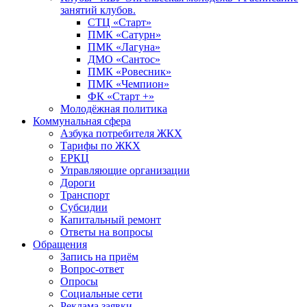
занятий клубов.
СТЦ «Старт»
ПМК «Сатурн»
ПМК «Лагуна»
ДМО «Сантос»
ПМК «Ровесник»
ПМК «Чемпион»
ФК «Старт +»
Молодёжная политика
Коммунальная сфера
Азбука потребителя ЖКХ
Тарифы по ЖКХ
ЕРКЦ
Управляющие организации
Дороги
Транспорт
Субсидии
Капитальный ремонт
Ответы на вопросы
Обращения
Запись на приём
Вопрос-ответ
Опросы
Социальные сети
Реклама заявки