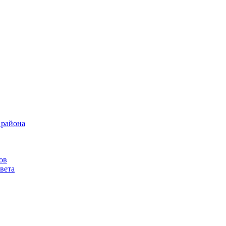
 района
ов
вета