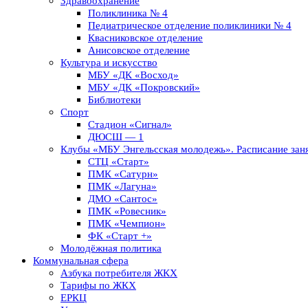
Здравоохранение
Поликлиника № 4
Педиатрическое отделение поликлиники № 4
Квасниковское отделение
Анисовское отделение
Культура и искусство
МБУ «ДК «Восход»
МБУ «ДК «Покровский»
Библиотеки
Спорт
Стадион «Сигнал»
ДЮСШ — 1
Клубы «МБУ Энгельсская молодежь». Расписание заня
СТЦ «Старт»
ПМК «Сатурн»
ПМК «Лагуна»
ДМО «Сантос»
ПМК «Ровесник»
ПМК «Чемпион»
ФК «Старт +»
Молодёжная политика
Коммунальная сфера
Азбука потребителя ЖКХ
Тарифы по ЖКХ
ЕРКЦ