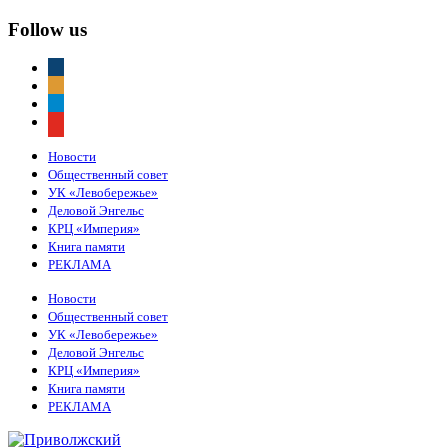
Follow us
vkontakte
odnoklassniki
telegram
youtube
Новости
Общественный совет
УК «Левобережье»
Деловой Энгельс
КРЦ «Империя»
Книга памяти
РЕКЛАМА
Новости
Общественный совет
УК «Левобережье»
Деловой Энгельс
КРЦ «Империя»
Книга памяти
РЕКЛАМА