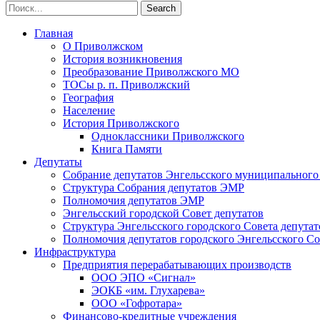
Главная
О Приволжском
История возникновения
Преобразование Приволжского МО
ТОСы р. п. Приволжский
География
Население
История Приволжского
Одноклассники Приволжского
Книга Памяти
Депутаты
Собрание депутатов Энгельсского муниципального
Структура Собрания депутатов ЭМР
Полномочия депутатов ЭМР
Энгельсский городской Совет депутатов
Структура Энгельсского городского Совета депутат
Полномочия депутатов городского Энгельсского Со
Инфраструктура
Предприятия перерабатывающих производств
ООО ЭПО «Сигнал»
ЭОКБ «им. Глухарева»
ООО «Гофротара»
Финансово-кредитные учреждения