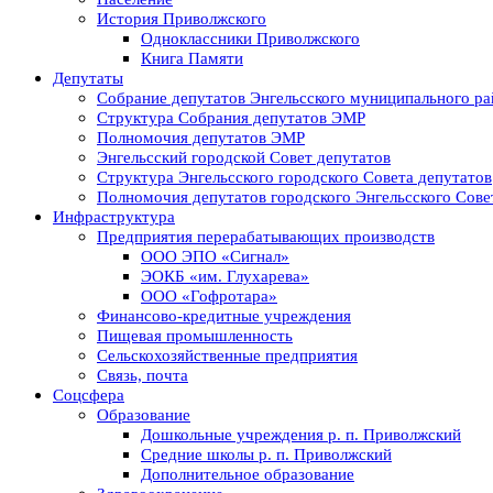
История Приволжского
Одноклассники Приволжского
Книга Памяти
Депутаты
Собрание депутатов Энгельсского муниципального ра
Структура Собрания депутатов ЭМР
Полномочия депутатов ЭМР
Энгельсский городской Совет депутатов
Структура Энгельсского городского Совета депутатов
Полномочия депутатов городского Энгельсского Сове
Инфраструктура
Предприятия перерабатывающих производств
ООО ЭПО «Сигнал»
ЭОКБ «им. Глухарева»
ООО «Гофротара»
Финансово-кредитные учреждения
Пищевая промышленность
Сельскохозяйственные предприятия
Связь, почта
Соцсфера
Образование
Дошкольные учреждения р. п. Приволжский
Средние школы р. п. Приволжский
Дополнительное образование