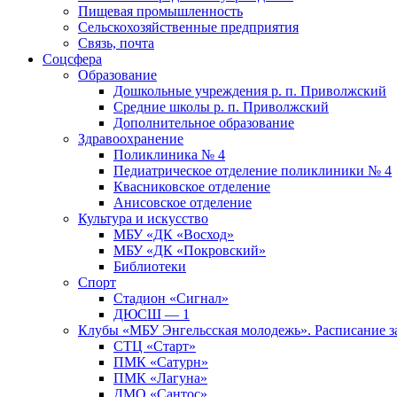
Пищевая промышленность
Сельскохозяйственные предприятия
Связь, почта
Соцсфера
Образование
Дошкольные учреждения р. п. Приволжский
Средние школы р. п. Приволжский
Дополнительное образование
Здравоохранение
Поликлиника № 4
Педиатрическое отделение поликлиники № 4
Квасниковское отделение
Анисовское отделение
Культура и искусство
МБУ «ДК «Восход»
МБУ «ДК «Покровский»
Библиотеки
Спорт
Стадион «Сигнал»
ДЮСШ — 1
Клубы «МБУ Энгельсская молодежь». Расписание з
СТЦ «Старт»
ПМК «Сатурн»
ПМК «Лагуна»
ДМО «Сантос»