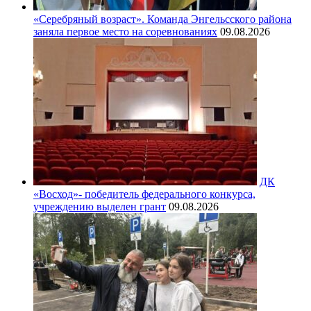
«Серебряный возраст». Команда Энгельсского района
заняла первое место на соревнованиях
09.08.2026
ДК
«Восход»- победитель федерального конкурса,
учреждению выделен грант
09.08.2026