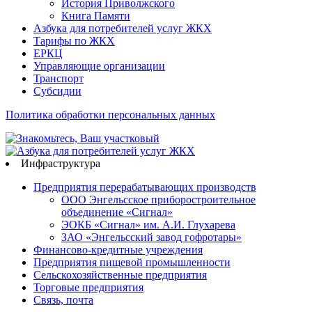
История Приволжского
Книга Памяти
Азбука для потребителей услуг ЖКХ
Тарифы по ЖКХ
ЕРКЦ
Управляющие организации
Транспорт
Субсидии
Политика обработки персональных данных
Инфраструктура
Предприятия перерабатывающих производств
ООО Энгельсское приборостроительное
объединение «Сигнал»
ЭОКБ «Сигнал» им. А.И. Глухарева
ЗАО «Энгельсский завод гофротары»
Финансово-кредитные учреждения
Предприятия пищевой промышленности
Сельскохозяйственные предприятия
Торговые предприятия
Связь, почта