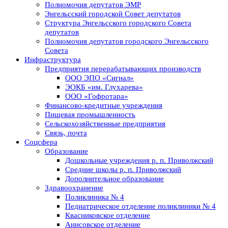
Полномочия депутатов ЭМР
Энгельсский городской Совет депутатов
Структура Энгельсского городского Совета
депутатов
Полномочия депутатов городского Энгельсского
Совета
Инфраструктура
Предприятия перерабатывающих производств
ООО ЭПО «Сигнал»
ЭОКБ «им. Глухарева»
ООО «Гофротара»
Финансово-кредитные учреждения
Пищевая промышленность
Сельскохозяйственные предприятия
Связь, почта
Соцсфера
Образование
Дошкольные учреждения р. п. Приволжский
Средние школы р. п. Приволжский
Дополнительное образование
Здравоохранение
Поликлиника № 4
Педиатрическое отделение поликлиники № 4
Квасниковское отделение
Анисовское отделение