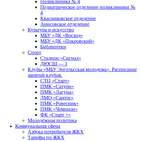
Поликлиника № 4
Педиатрическое отделение поликлиники №
4
Квасниковское отделение
Анисовское отделение
Культура и искусство
МБУ «ДК «Восход»
МБУ «ДК «Покровский»
Библиотеки
Спорт
Стадион «Сигнал»
ДЮСШ — 1
Клубы «МБУ Энгельсская молодежь». Расписание
занятий клубов.
СТЦ «Старт»
ПМК «Сатурн»
ПМК «Лагуна»
ДМО «Сантос»
ПМК «Ровесник»
ПМК «Чемпион»
ФК «Старт +»
Молодёжная политика
Коммунальная сфера
Азбука потребителя ЖКХ
Тарифы по ЖКХ