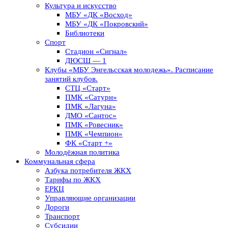
Культура и искусство
МБУ «ДК «Восход»
МБУ «ДК «Покровский»
Библиотеки
Спорт
Стадион «Сигнал»
ДЮСШ — 1
Клубы «МБУ Энгельсская молодежь». Расписание
занятий клубов.
СТЦ «Старт»
ПМК «Сатурн»
ПМК «Лагуна»
ДМО «Сантос»
ПМК «Ровесник»
ПМК «Чемпион»
ФК «Старт +»
Молодёжная политика
Коммунальная сфера
Азбука потребителя ЖКХ
Тарифы по ЖКХ
ЕРКЦ
Управляющие организации
Дороги
Транспорт
Субсидии