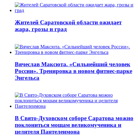
Жителей Саратовской области ожидает
жара, грозы и град
Вячеслав Максюта. «Сильнейший человек
России». Тренировка в новом фитнес-парке
Энгельса
В Свято-Духовском соборе Саратова можно
поклониться мощам великомученика и
целителя Пантелеимона