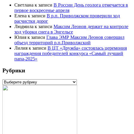
Светлана
к записи
В России День геолога отмечается в
первое воскресенье апреля
Елена
к записи
В р.п. Приволжском проверили ход
расчистки дорог
Людмила
к записи
Максим Леонов держит на контроле
ход уборки снега в Энгельсе
Юлия
к записи
Глава ЭМР Максим Леонов совершил
объезд территорий р.п.Приволжский
Лилия
к записи
В ЦТ «Дружба» состоялась церемония
награждения победителей конкурса «Самый лучший
папа-2025»
Рубрики
Рубрики