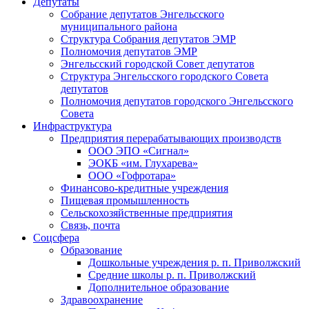
Депутаты
Собрание депутатов Энгельсского
муниципального района
Структура Собрания депутатов ЭМР
Полномочия депутатов ЭМР
Энгельсский городской Совет депутатов
Структура Энгельсского городского Совета
депутатов
Полномочия депутатов городского Энгельсского
Совета
Инфраструктура
Предприятия перерабатывающих производств
ООО ЭПО «Сигнал»
ЭОКБ «им. Глухарева»
ООО «Гофротара»
Финансово-кредитные учреждения
Пищевая промышленность
Сельскохозяйственные предприятия
Связь, почта
Соцсфера
Образование
Дошкольные учреждения р. п. Приволжский
Средние школы р. п. Приволжский
Дополнительное образование
Здравоохранение