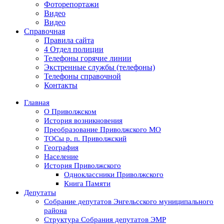
Фоторепортажи
Видео
Видео
Справочная
Правила сайта
4 Отдел полиции
Телефоны горячие линии
Экстренные службы (телефоны)
Телефоны справочной
Контакты
Главная
О Приволжском
История возникновения
Преобразование Приволжского МО
ТОСы р. п. Приволжский
География
Население
История Приволжского
Одноклассники Приволжского
Книга Памяти
Депутаты
Собрание депутатов Энгельсского муниципального
района
Структура Собрания депутатов ЭМР