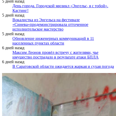
5 дней назад
День города. Городской мюзикл «Энгельс, я с тобой».
Кастинг!
5 дней назад
Вокалистка из Энгельса на фестивале
«Синева»продемонстрировала отточенное
исполнительское мастерство
5 дней назад
Обновление инженерных коммуникаций в 11
населенных пунктах области
6 дней назад
Максим Леонов провёл встречу с жителями, чье
имущество пострадало в результате атаки БПЛА
6 дней назад
В Саратовской области ожидается жаркая и сухая погода