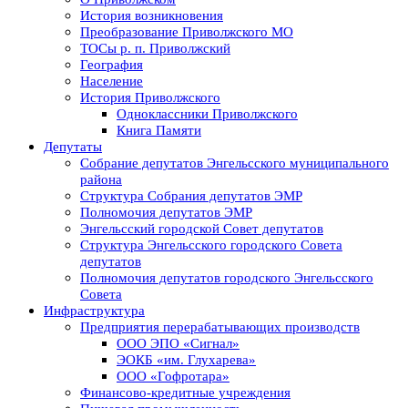
История возникновения
Преобразование Приволжского МО
ТОСы р. п. Приволжский
География
Население
История Приволжского
Одноклассники Приволжского
Книга Памяти
Депутаты
Собрание депутатов Энгельсского муниципального
района
Структура Собрания депутатов ЭМР
Полномочия депутатов ЭМР
Энгельсский городской Совет депутатов
Структура Энгельсского городского Совета
депутатов
Полномочия депутатов городского Энгельсского
Совета
Инфраструктура
Предприятия перерабатывающих производств
ООО ЭПО «Сигнал»
ЭОКБ «им. Глухарева»
ООО «Гофротара»
Финансово-кредитные учреждения