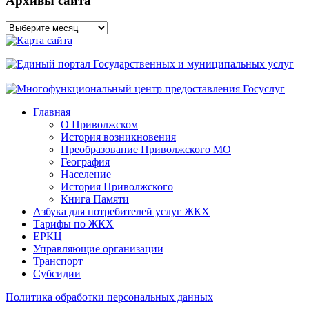
Архивы сайта
Архивы
сайта
Главная
О Приволжском
История возникновения
Преобразование Приволжского МО
География
Население
История Приволжского
Книга Памяти
Азбука для потребителей услуг ЖКХ
Тарифы по ЖКХ
ЕРКЦ
Управляющие организации
Транспорт
Субсидии
Политика обработки персональных данных