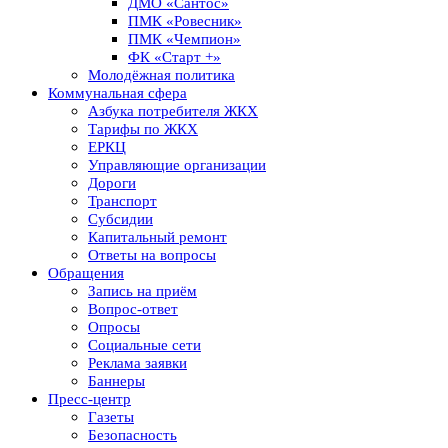
ДМО «Сантос»
ПМК «Ровесник»
ПМК «Чемпион»
ФК «Старт +»
Молодёжная политика
Коммунальная сфера
Азбука потребителя ЖКХ
Тарифы по ЖКХ
ЕРКЦ
Управляющие организации
Дороги
Транспорт
Субсидии
Капитальный ремонт
Ответы на вопросы
Обращения
Запись на приём
Вопрос-ответ
Опросы
Социальные сети
Реклама заявки
Баннеры
Пресс-центр
Газеты
Безопасность