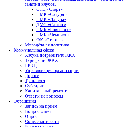
занятий клубов.
СТЦ «Старт»
ПМК «Сатурн»
ПМК «Лагуна»
ДМО «Сантос»
ПМК «Ровесник»
ПМК «Чемпион»
ФК «Старт +»
Молодёжная политика
Коммунальная сфера
Азбука потребителя ЖКХ
Тарифы по ЖКХ
ЕРКЦ
Управляющие организации
Дороги
Транспорт
Субсидии
Капитальный ремонт
Ответы на вопросы
Обращения
Запись на приём
Вопрос-ответ
Опросы
Социальные сети
Реклама заявки