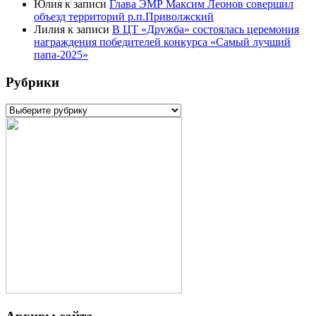
Юлия
к записи
Глава ЭМР Максим Леонов совершил
объезд территорий р.п.Приволжский
Лилия
к записи
В ЦТ «Дружба» состоялась церемония
награждения победителей конкурса «Самый лучший
папа-2025»
Рубрики
Рубрики