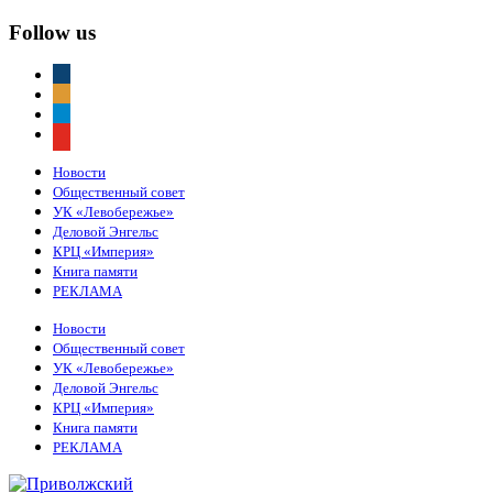
Follow us
vkontakte
odnoklassniki
telegram
youtube
Новости
Общественный совет
УК «Левобережье»
Деловой Энгельс
КРЦ «Империя»
Книга памяти
РЕКЛАМА
Новости
Общественный совет
УК «Левобережье»
Деловой Энгельс
КРЦ «Империя»
Книга памяти
РЕКЛАМА