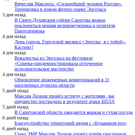
Вячеслав Максюта. «Сильнейший человек России».
Тренировка в новом фитнес-парке Энгельса
3 дня назад
В Свято-Духовском соборе Саратова можно
поклониться мощам великомученика и целителя
Пантелеимона
4 дня назад
День города. Городской мюзикл «Энгельс, я с тобой».
Кастинг!
4 дня назад
Вокалистка из Энгельса на фестивале
«Синева»продемонстрировала отточенное
исполнительское мастерство
4 дня назад
Обновление инженерных коммуникаций в 11
населенных пунктах области
5 дней назад
Максим Леонов провёл встречу с жителями, чье
имущество пострадало в результате атаки БПЛА
5 дней назад
В Саратовской области ожидается жаркая и сухая погода
6 дней назад
Благоустройство территорий рядом с «Бульваром роз»
6 дней назад
Глава ЭМР Максим Леонов провёл приём участников