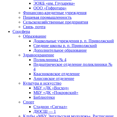
ЭОКБ «им. Глухарева»
ООО «Гофротара»
Финансово-кредитные учреждения
Пищевая промышленность
Сельскохозяйственные предприятия
Связь, почта
Соцсфера
Образование
Дошкольные учреждения р. п. Приволжский
Средние школы р. п. Приволжский
Дополнительное образование
Здравоохранение
Поликлиника № 4
Педиатрическое отделение поликлиники №
4
Квасниковское отделение
Анисовское отделение
Культура и искусство
МБУ «ДК «Восход»
МБУ «ДК «Покровский»
Библиотеки
Спорт
Стадион «Сигнал»
ДЮСШ — 1
Клубы «МБУ Энгельсская молодежь». Расписание