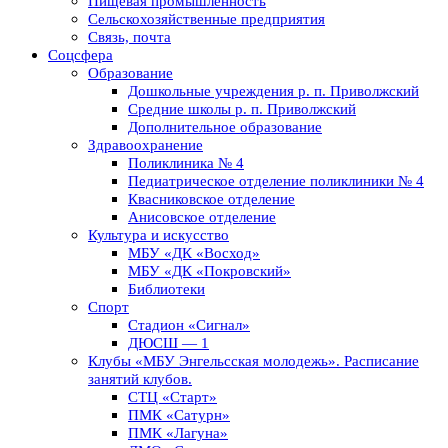
Пищевая промышленность
Сельскохозяйственные предприятия
Связь, почта
Соцсфера
Образование
Дошкольные учреждения р. п. Приволжский
Средние школы р. п. Приволжский
Дополнительное образование
Здравоохранение
Поликлиника № 4
Педиатрическое отделение поликлиники № 4
Квасниковское отделение
Анисовское отделение
Культура и искусство
МБУ «ДК «Восход»
МБУ «ДК «Покровский»
Библиотеки
Спорт
Стадион «Сигнал»
ДЮСШ — 1
Клубы «МБУ Энгельсская молодежь». Расписание
занятий клубов.
СТЦ «Старт»
ПМК «Сатурн»
ПМК «Лагуна»