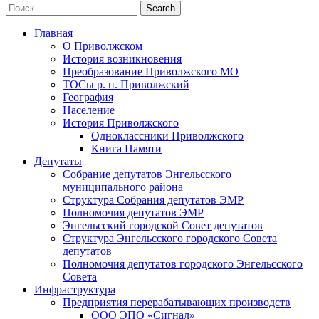
Главная
О Приволжском
История возникновения
Преобразование Приволжского МО
ТОСы р. п. Приволжский
География
Население
История Приволжского
Одноклассники Приволжского
Книга Памяти
Депутаты
Собрание депутатов Энгельсского
муниципального района
Структура Собрания депутатов ЭМР
Полномочия депутатов ЭМР
Энгельсский городской Совет депутатов
Структура Энгельсского городского Совета
депутатов
Полномочия депутатов городского Энгельсского
Совета
Инфраструктура
Предприятия перерабатывающих производств
ООО ЭПО «Сигнал»