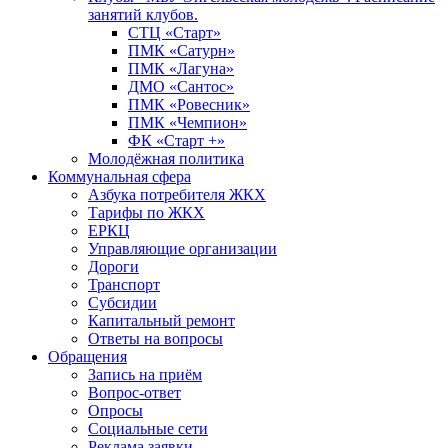
занятий клубов.
СТЦ «Старт»
ПМК «Сатурн»
ПМК «Лагуна»
ДМО «Сантос»
ПМК «Ровесник»
ПМК «Чемпион»
ФК «Старт +»
Молодёжная политика
Коммунальная сфера
Азбука потребителя ЖКХ
Тарифы по ЖКХ
ЕРКЦ
Управляющие организации
Дороги
Транспорт
Субсидии
Капитальный ремонт
Ответы на вопросы
Обращения
Запись на приём
Вопрос-ответ
Опросы
Социальные сети
Реклама заявки