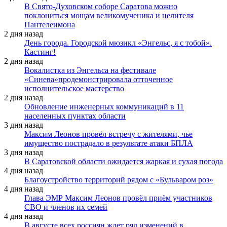
В Свято-Духовском соборе Саратова можно
поклониться мощам великомученика и целителя
Пантелеимона
2 дня назад
День города. Городской мюзикл «Энгельс, я с тобой».
Кастинг!
2 дня назад
Вокалистка из Энгельса на фестивале
«Синева»продемонстрировала отточенное
исполнительское мастерство
2 дня назад
Обновление инженерных коммуникаций в 11
населенных пунктах области
3 дня назад
Максим Леонов провёл встречу с жителями, чье
имущество пострадало в результате атаки БПЛА
3 дня назад
В Саратовской области ожидается жаркая и сухая погода
4 дня назад
Благоустройство территорий рядом с «Бульваром роз»
4 дня назад
Глава ЭМР Максим Леонов провёл приём участников
СВО и членов их семей
4 дня назад
В августе всех россиян ждет ряд изменений в