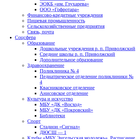
ЭОКБ «им. Глухарева»
ООО «Гофротара»
Финансово-кредитные учреждения
Пищевая промышленность
Сельскохозяйственные предприятия
Связь, почта
Соцсфера
Образование
Дошкольные учреждения р. п. Приволжский
Средние школы р. п. Приволжский
Дополнительное образование
Здравоохранение
Поликлиника № 4
Педиатрическое отделение поликлиники №
4
Квасниковское отделение
Анисовское отделение
Культура и искусство
МБУ «ДК «Восход»
МБУ «ДК «Покровский»
Библиотеки
Спорт
Стадион «Сигнал»
ДЮСШ — 1
Клубы «МБУ Энгельсская молодежь». Расписание