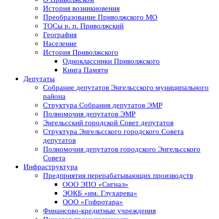
История возникновения
Преобразование Приволжского МО
ТОСы р. п. Приволжский
География
Население
История Приволжского
Одноклассники Приволжского
Книга Памяти
Депутаты
Собрание депутатов Энгельсского муниципального
района
Структура Собрания депутатов ЭМР
Полномочия депутатов ЭМР
Энгельсский городской Совет депутатов
Структура Энгельсского городского Совета
депутатов
Полномочия депутатов городского Энгельсского
Совета
Инфраструктура
Предприятия перерабатывающих производств
ООО ЭПО «Сигнал»
ЭОКБ «им. Глухарева»
ООО «Гофротара»
Финансово-кредитные учреждения