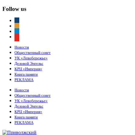
Follow us
vkontakte
odnoklassniki
telegram
youtube
Новости
Общественный совет
УК «Левобережье»
Деловой Энгельс
КРЦ «Империя»
Книга памяти
РЕКЛАМА
Новости
Общественный совет
УК «Левобережье»
Деловой Энгельс
КРЦ «Империя»
Книга памяти
РЕКЛАМА