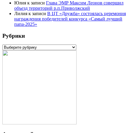
Юлия
к записи
Глава ЭМР Максим Леонов совершил
объезд территорий р.п.Приволжский
Лилия
к записи
В ЦТ «Дружба» состоялась церемония
награждения победителей конкурса «Самый лучший
папа-2025»
Рубрики
Рубрики