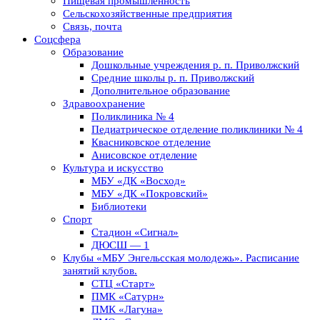
Пищевая промышленность
Сельскохозяйственные предприятия
Связь, почта
Соцсфера
Образование
Дошкольные учреждения р. п. Приволжский
Средние школы р. п. Приволжский
Дополнительное образование
Здравоохранение
Поликлиника № 4
Педиатрическое отделение поликлиники № 4
Квасниковское отделение
Анисовское отделение
Культура и искусство
МБУ «ДК «Восход»
МБУ «ДК «Покровский»
Библиотеки
Спорт
Стадион «Сигнал»
ДЮСШ — 1
Клубы «МБУ Энгельсская молодежь». Расписание
занятий клубов.
СТЦ «Старт»
ПМК «Сатурн»
ПМК «Лагуна»