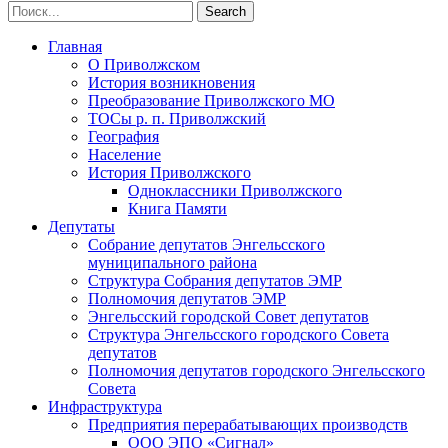
Главная
О Приволжском
История возникновения
Преобразование Приволжского МО
ТОСы р. п. Приволжский
География
Население
История Приволжского
Одноклассники Приволжского
Книга Памяти
Депутаты
Собрание депутатов Энгельсского
муниципального района
Структура Собрания депутатов ЭМР
Полномочия депутатов ЭМР
Энгельсский городской Совет депутатов
Структура Энгельсского городского Совета
депутатов
Полномочия депутатов городского Энгельсского
Совета
Инфраструктура
Предприятия перерабатывающих производств
ООО ЭПО «Сигнал»