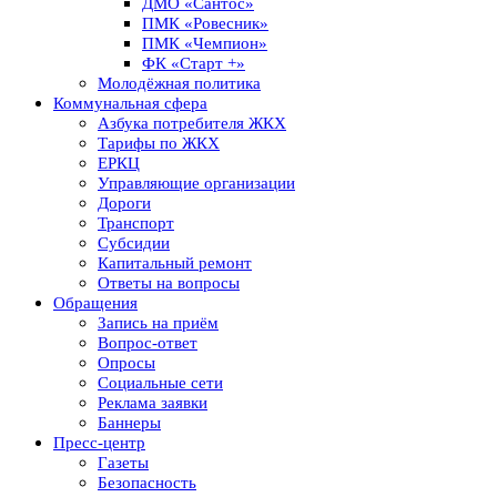
ДМО «Сантос»
ПМК «Ровесник»
ПМК «Чемпион»
ФК «Старт +»
Молодёжная политика
Коммунальная сфера
Азбука потребителя ЖКХ
Тарифы по ЖКХ
ЕРКЦ
Управляющие организации
Дороги
Транспорт
Субсидии
Капитальный ремонт
Ответы на вопросы
Обращения
Запись на приём
Вопрос-ответ
Опросы
Социальные сети
Реклама заявки
Баннеры
Пресс-центр
Газеты
Безопасность