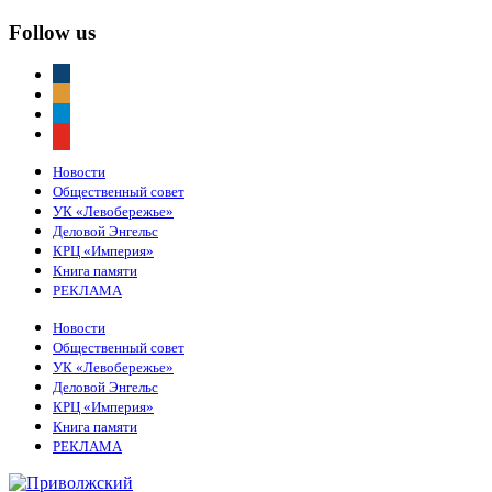
Follow us
vkontakte
odnoklassniki
telegram
youtube
Новости
Общественный совет
УК «Левобережье»
Деловой Энгельс
КРЦ «Империя»
Книга памяти
РЕКЛАМА
Новости
Общественный совет
УК «Левобережье»
Деловой Энгельс
КРЦ «Империя»
Книга памяти
РЕКЛАМА