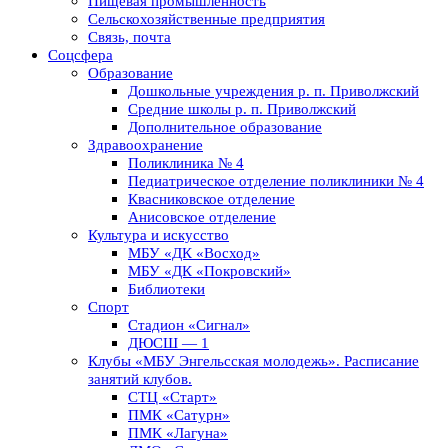
Пищевая промышленность
Сельскохозяйственные предприятия
Связь, почта
Соцсфера
Образование
Дошкольные учреждения р. п. Приволжский
Средние школы р. п. Приволжский
Дополнительное образование
Здравоохранение
Поликлиника № 4
Педиатрическое отделение поликлиники № 4
Квасниковское отделение
Анисовское отделение
Культура и искусство
МБУ «ДК «Восход»
МБУ «ДК «Покровский»
Библиотеки
Спорт
Стадион «Сигнал»
ДЮСШ — 1
Клубы «МБУ Энгельсская молодежь». Расписание
занятий клубов.
СТЦ «Старт»
ПМК «Сатурн»
ПМК «Лагуна»