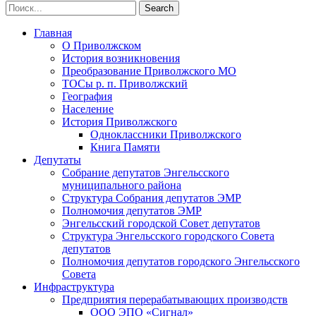
Главная
О Приволжском
История возникновения
Преобразование Приволжского МО
ТОСы р. п. Приволжский
География
Население
История Приволжского
Одноклассники Приволжского
Книга Памяти
Депутаты
Собрание депутатов Энгельсского
муниципального района
Структура Собрания депутатов ЭМР
Полномочия депутатов ЭМР
Энгельсский городской Совет депутатов
Структура Энгельсского городского Совета
депутатов
Полномочия депутатов городского Энгельсского
Совета
Инфраструктура
Предприятия перерабатывающих производств
ООО ЭПО «Сигнал»