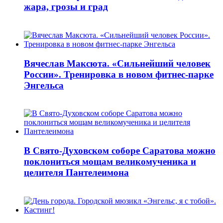
жара, грозы и град
Вячеслав Максюта. «Сильнейший человек
России». Тренировка в новом фитнес-парке
Энгельса
В Свято-Духовском соборе Саратова можно
поклониться мощам великомученика и
целителя Пантелеимона