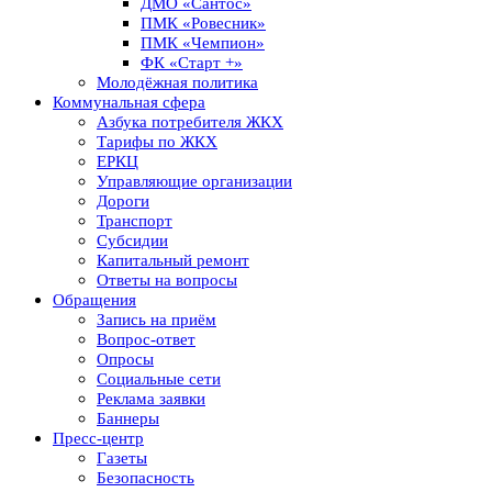
ДМО «Сантос»
ПМК «Ровесник»
ПМК «Чемпион»
ФК «Старт +»
Молодёжная политика
Коммунальная сфера
Азбука потребителя ЖКХ
Тарифы по ЖКХ
ЕРКЦ
Управляющие организации
Дороги
Транспорт
Субсидии
Капитальный ремонт
Ответы на вопросы
Обращения
Запись на приём
Вопрос-ответ
Опросы
Социальные сети
Реклама заявки
Баннеры
Пресс-центр
Газеты
Безопасность