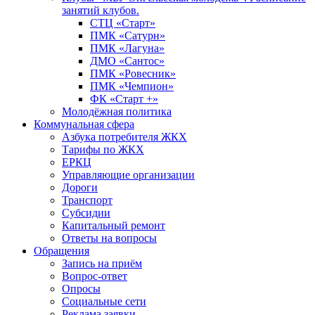
занятий клубов.
СТЦ «Старт»
ПМК «Сатурн»
ПМК «Лагуна»
ДМО «Сантос»
ПМК «Ровесник»
ПМК «Чемпион»
ФК «Старт +»
Молодёжная политика
Коммунальная сфера
Азбука потребителя ЖКХ
Тарифы по ЖКХ
ЕРКЦ
Управляющие организации
Дороги
Транспорт
Субсидии
Капитальный ремонт
Ответы на вопросы
Обращения
Запись на приём
Вопрос-ответ
Опросы
Социальные сети
Реклама заявки