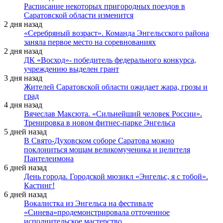
Расписание некоторых пригородных поездов в
Саратовской области изменится
2 дня назад
«Серебряный возраст». Команда Энгельсского района
заняла первое место на соревнованиях
2 дня назад
ДК «Восход»- победитель федерального конкурса,
учреждению выделен грант
3 дня назад
Жителей Саратовской области ожидает жара, грозы и
град
4 дня назад
Вячеслав Максюта. «Сильнейший человек России».
Тренировка в новом фитнес-парке Энгельса
5 дней назад
В Свято-Духовском соборе Саратова можно
поклониться мощам великомученика и целителя
Пантелеимона
6 дней назад
День города. Городской мюзикл «Энгельс, я с тобой».
Кастинг!
6 дней назад
Вокалистка из Энгельса на фестивале
«Синева»продемонстрировала отточенное
исполнительское мастерство