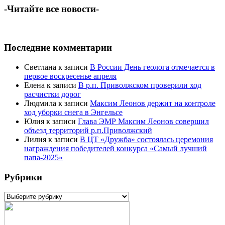
-Читайте все новости-
Последние комментарии
Светлана
к записи
В России День геолога отмечается в
первое воскресенье апреля
Елена
к записи
В р.п. Приволжском проверили ход
расчистки дорог
Людмила
к записи
Максим Леонов держит на контроле
ход уборки снега в Энгельсе
Юлия
к записи
Глава ЭМР Максим Леонов совершил
объезд территорий р.п.Приволжский
Лилия
к записи
В ЦТ «Дружба» состоялась церемония
награждения победителей конкурса «Самый лучший
папа-2025»
Рубрики
Рубрики