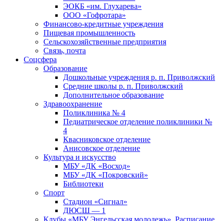
ЭОКБ «им. Глухарева»
ООО «Гофротара»
Финансово-кредитные учреждения
Пищевая промышленность
Сельскохозяйственные предприятия
Связь, почта
Соцсфера
Образование
Дошкольные учреждения р. п. Приволжский
Средние школы р. п. Приволжский
Дополнительное образование
Здравоохранение
Поликлиника № 4
Педиатрическое отделение поликлиники №
4
Квасниковское отделение
Анисовское отделение
Культура и искусство
МБУ «ДК «Восход»
МБУ «ДК «Покровский»
Библиотеки
Спорт
Стадион «Сигнал»
ДЮСШ — 1
Клубы «МБУ Энгельсская молодежь». Расписание