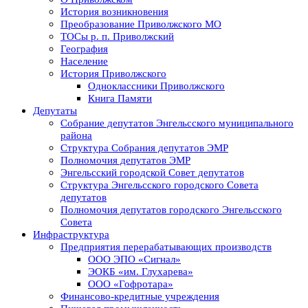
История возникновения
Преобразование Приволжского МО
ТОСы р. п. Приволжский
География
Население
История Приволжского
Одноклассники Приволжского
Книга Памяти
Депутаты
Собрание депутатов Энгельсского муниципального
района
Структура Собрания депутатов ЭМР
Полномочия депутатов ЭМР
Энгельсский городской Совет депутатов
Структура Энгельсского городского Совета
депутатов
Полномочия депутатов городского Энгельсского
Совета
Инфраструктура
Предприятия перерабатывающих производств
ООО ЭПО «Сигнал»
ЭОКБ «им. Глухарева»
ООО «Гофротара»
Финансово-кредитные учреждения