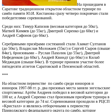
На прошедшем в
Саратове традиционном открытом областном турнире по
самбо памяти Ю.И. Кистанова сразу четверо покровчан стали
победителями соревнований.
Среди них: Тимур Капизов (весовая категория до 50кг),
Матвей Кимяев (до 55кг), Дмитрий Сиренко (до 60кг) и
Андрей Сафонов (до 66кг).
Серебряными призёрами состязаний стали Азамат Султанов
(до 50кг), Владислав Моложаев (55кг) и Сергей Сыров (свыше
84кг), бронзовыми – Руслан Пахолик (до 55кг), Дмитрий
Нефеденков (до 60кг), Андрей Квиндт (до 66кг) и Килаб
Меджидов (свыше 84кг). В турнире приняли участие более
пятидесяти атлетов Саратовской и Пензенской областей.
***
На областном первенстве по самбо среди юниоров и
юниорок 1997-98 гг. р. два призовых места заняли энгельсские
спортсмены: Артём Андреев победил в весовой категории до
100 кг, а Андрей Сиренко стал бронзовым призёром турнира в
весовой категории до 74 кг. Соревнования проходили в РЦСП
«Кристалл» и являлись отборочными к первенству
Приволжского федерального округа по самбо, которое