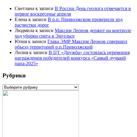
Светлана
к записи
В России День геолога отмечается в
первое воскресенье апреля
Елена
к записи
В р.п. Приволжском проверили ход
расчистки дорог
Людмила
к записи
Максим Леонов держит на контроле
ход уборки снега в Энгельсе
Юлия
к записи
Глава ЭМР Максим Леонов совершил
объезд территорий р.п.Приволжский
Лилия
к записи
В ЦТ «Дружба» состоялась церемония
награждения победителей конкурса «Самый лучший
папа-2025»
Рубрики
Рубрики