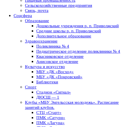
Пищевая промышленность
Сельскохозяйственные предприятия
Связь, почта
Соцсфера
Образование
Дошкольные учреждения р. п. Приволжский
Средние школы р. п. Приволжский
Дополнительное образование
Здравоохранение
Поликлиника № 4
Педиатрическое отделение поликлиники № 4
Квасниковское отделение
Анисовское отделение
Культура и искусство
МБУ «ДК «Восход»
МБУ «ДК «Покровский»
Библиотеки
Спорт
Стадион «Сигнал»
ДЮСШ — 1
Клубы «МБУ Энгельсская молодежь». Расписание
занятий клубов.
СТЦ «Старт»
ПМК «Сатурн»
ПМК «Лагуна»