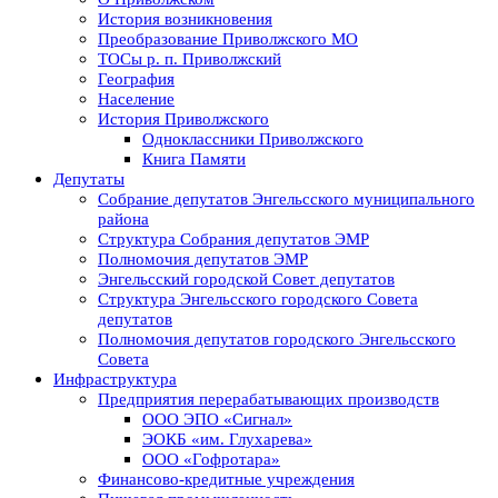
История возникновения
Преобразование Приволжского МО
ТОСы р. п. Приволжский
География
Население
История Приволжского
Одноклассники Приволжского
Книга Памяти
Депутаты
Собрание депутатов Энгельсского муниципального
района
Структура Собрания депутатов ЭМР
Полномочия депутатов ЭМР
Энгельсский городской Совет депутатов
Структура Энгельсского городского Совета
депутатов
Полномочия депутатов городского Энгельсского
Совета
Инфраструктура
Предприятия перерабатывающих производств
ООО ЭПО «Сигнал»
ЭОКБ «им. Глухарева»
ООО «Гофротара»
Финансово-кредитные учреждения