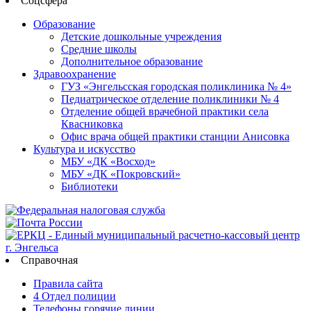
Соцсфера
Образование
Детские дошкольные учреждения
Средние школы
Дополнительное образование
Здравоохранение
ГУЗ «Энгельсская городская поликлиника № 4»
Педиатрическое отделение поликлиники № 4
Отделение общей врачебной практики села
Квасниковка
Офис врача общей практики станции Анисовка
Культура и искусство
МБУ «ДК «Восход»
МБУ «ДК «Покровский»
Библиотеки
Справочная
Правила сайта
4 Отдел полиции
Телефоны горячие линии