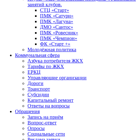
занятий клубов.
СТЦ «Старт»
ПМК «Сатурн»
ПМК «Лагуна»
ДМО «Сантос»
ПМК «Ровесник»
ПМК «Чемпион»
ФК «Старт +»
Молодёжная политика
Коммунальная сфера
Азбука потребителя ЖКХ
Тарифы по ЖКХ
ЕРКЦ
Управляющие организации
Дороги
Транспорт
Субсидии
Капитальный ремонт
Ответы на вопросы
Обращения
Запись на приём
Вопрос-ответ
Опросы
Социальные сети
Реклама заявки