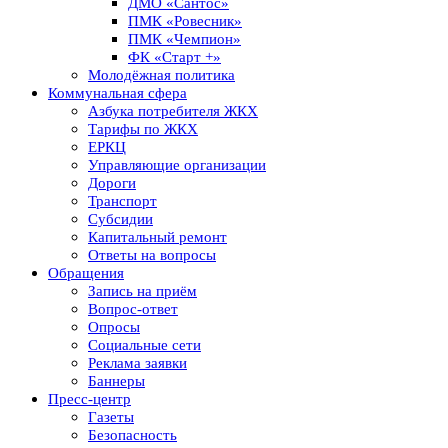
ДМО «Сантос»
ПМК «Ровесник»
ПМК «Чемпион»
ФК «Старт +»
Молодёжная политика
Коммунальная сфера
Азбука потребителя ЖКХ
Тарифы по ЖКХ
ЕРКЦ
Управляющие организации
Дороги
Транспорт
Субсидии
Капитальный ремонт
Ответы на вопросы
Обращения
Запись на приём
Вопрос-ответ
Опросы
Социальные сети
Реклама заявки
Баннеры
Пресс-центр
Газеты
Безопасность