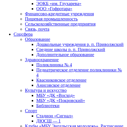
ЭОКБ «им. Глухарева»
ООО «Гофротара»
Финансово-кредитные учреждения
Пищевая промышленность
Сельскохозяйственные предприятия
Связь, почта
Соцсфера
Образование
Дошкольные учреждения р. п. Приволжский
Средние школы р. п. Приволжский
Дополнительное образование
Здравоохранение
Поликлиника № 4
Педиатрическое отделение поликлиники №
4
Квасниковское отделение
Анисовское отделение
Культура и искусство
МБУ «ДК «Восход»
МБУ «ДК «Покровский»
Библиотеки
Спорт
Стадион «Сигнал»
ДЮСШ — 1
Клубы «МБУ Энгельсская молодежь». Расписание