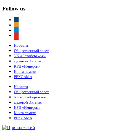
Follow us
vkontakte
odnoklassniki
telegram
youtube
Новости
Общественный совет
УК «Левобережье»
Деловой Энгельс
КРЦ «Империя»
Книга памяти
РЕКЛАМА
Новости
Общественный совет
УК «Левобережье»
Деловой Энгельс
КРЦ «Империя»
Книга памяти
РЕКЛАМА