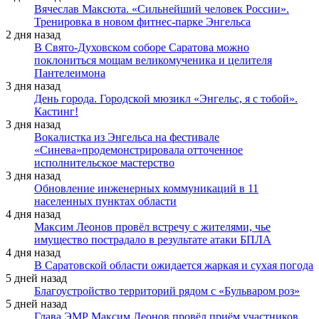
Вячеслав Максюта. «Сильнейший человек России».
Тренировка в новом фитнес-парке Энгельса
2 дня назад
В Свято-Духовском соборе Саратова можно
поклониться мощам великомученика и целителя
Пантелеимона
3 дня назад
День города. Городской мюзикл «Энгельс, я с тобой».
Кастинг!
3 дня назад
Вокалистка из Энгельса на фестивале
«Синева»продемонстрировала отточенное
исполнительское мастерство
3 дня назад
Обновление инженерных коммуникаций в 11
населенных пунктах области
4 дня назад
Максим Леонов провёл встречу с жителями, чье
имущество пострадало в результате атаки БПЛА
4 дня назад
В Саратовской области ожидается жаркая и сухая погода
5 дней назад
Благоустройство территорий рядом с «Бульваром роз»
5 дней назад
Глава ЭМР Максим Леонов провёл приём участников