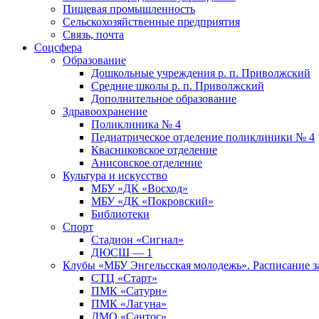
Пищевая промышленность
Сельскохозяйственные предприятия
Связь, почта
Соцсфера
Образование
Дошкольные учреждения р. п. Приволжский
Средние школы р. п. Приволжский
Дополнительное образование
Здравоохранение
Поликлиника № 4
Педиатрическое отделение поликлиники № 4
Квасниковское отделение
Анисовское отделение
Культура и искусство
МБУ «ДК «Восход»
МБУ «ДК «Покровский»
Библиотеки
Спорт
Стадион «Сигнал»
ДЮСШ — 1
Клубы «МБУ Энгельсская молодежь». Расписание з
СТЦ «Старт»
ПМК «Сатурн»
ПМК «Лагуна»
ДМО «Сантос»