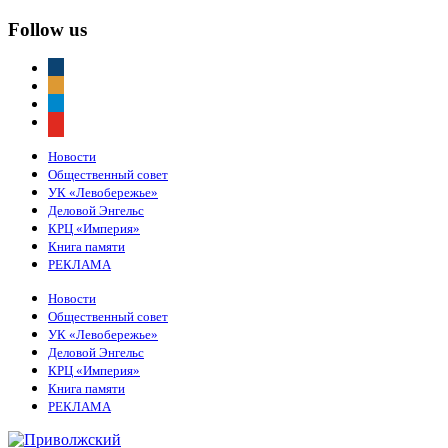
Follow us
vkontakte
odnoklassniki
telegram
youtube
Новости
Общественный совет
УК «Левобережье»
Деловой Энгельс
КРЦ «Империя»
Книга памяти
РЕКЛАМА
Новости
Общественный совет
УК «Левобережье»
Деловой Энгельс
КРЦ «Империя»
Книга памяти
РЕКЛАМА