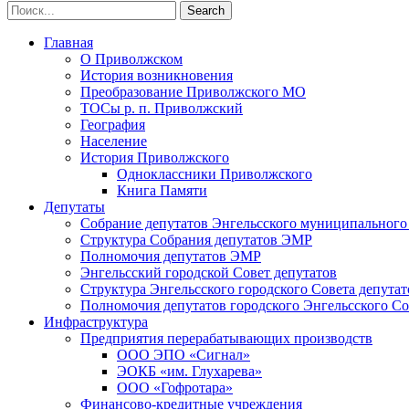
Главная
О Приволжском
История возникновения
Преобразование Приволжского МО
ТОСы р. п. Приволжский
География
Население
История Приволжского
Одноклассники Приволжского
Книга Памяти
Депутаты
Собрание депутатов Энгельсского муниципального
Структура Собрания депутатов ЭМР
Полномочия депутатов ЭМР
Энгельсский городской Совет депутатов
Структура Энгельсского городского Совета депутат
Полномочия депутатов городского Энгельсского Со
Инфраструктура
Предприятия перерабатывающих производств
ООО ЭПО «Сигнал»
ЭОКБ «им. Глухарева»
ООО «Гофротара»
Финансово-кредитные учреждения