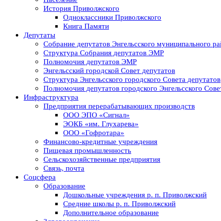
История Приволжского
Одноклассники Приволжского
Книга Памяти
Депутаты
Собрание депутатов Энгельсского муниципального ра
Структура Собрания депутатов ЭМР
Полномочия депутатов ЭМР
Энгельсский городской Совет депутатов
Структура Энгельсского городского Совета депутатов
Полномочия депутатов городского Энгельсского Сове
Инфраструктура
Предприятия перерабатывающих производств
ООО ЭПО «Сигнал»
ЭОКБ «им. Глухарева»
ООО «Гофротара»
Финансово-кредитные учреждения
Пищевая промышленность
Сельскохозяйственные предприятия
Связь, почта
Соцсфера
Образование
Дошкольные учреждения р. п. Приволжский
Средние школы р. п. Приволжский
Дополнительное образование