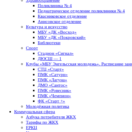
Здравоохранение
Поликлиника № 4
Педиатрическое отделение поликлиники № 4
Квасниковское отделение
Анисовское отделение
Культура и искусство
МБУ «ДК «Восход»
МБУ «ДК «Покровский»
Библиотеки
Спорт
Стадион «Сигнал»
ДЮСШ — 1
Клубы «МБУ Энгельсская молодежь». Расписание заня
СТЦ «Старт»
ПМК «Сатурн»
ПМК «Лагуна»
ДМО «Сантос»
ПМК «Ровесник»
ПМК «Чемпион»
ФК «Старт +»
Молодёжная политика
Коммунальная сфера
Азбука потребителя ЖКХ
Тарифы по ЖКХ
ЕРКЦ