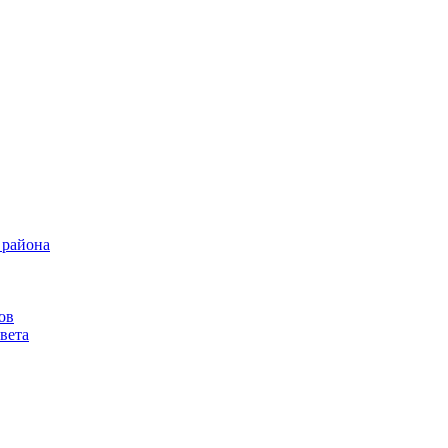
 района
ов
вета