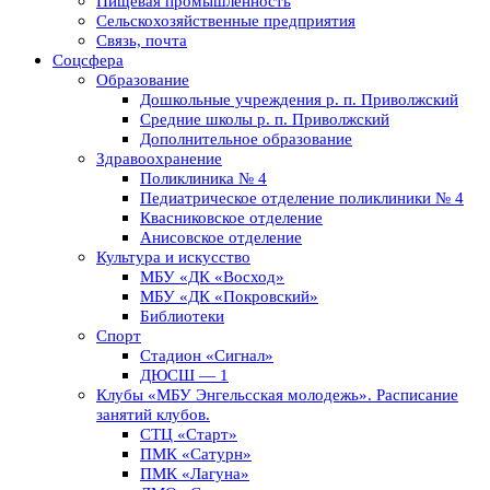
Пищевая промышленность
Сельскохозяйственные предприятия
Связь, почта
Соцсфера
Образование
Дошкольные учреждения р. п. Приволжский
Средние школы р. п. Приволжский
Дополнительное образование
Здравоохранение
Поликлиника № 4
Педиатрическое отделение поликлиники № 4
Квасниковское отделение
Анисовское отделение
Культура и искусство
МБУ «ДК «Восход»
МБУ «ДК «Покровский»
Библиотеки
Спорт
Стадион «Сигнал»
ДЮСШ — 1
Клубы «МБУ Энгельсская молодежь». Расписание
занятий клубов.
СТЦ «Старт»
ПМК «Сатурн»
ПМК «Лагуна»