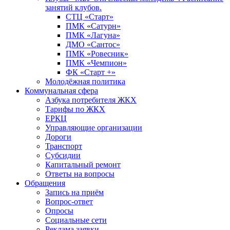
занятий клубов.
СТЦ «Старт»
ПМК «Сатурн»
ПМК «Лагуна»
ДМО «Сантос»
ПМК «Ровесник»
ПМК «Чемпион»
ФК «Старт +»
Молодёжная политика
Коммунальная сфера
Азбука потребителя ЖКХ
Тарифы по ЖКХ
ЕРКЦ
Управляющие организации
Дороги
Транспорт
Субсидии
Капитальный ремонт
Ответы на вопросы
Обращения
Запись на приём
Вопрос-ответ
Опросы
Социальные сети
Реклама заявки