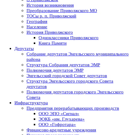
История возникновения
Преобразование Приволжского МО
ТОСы р. п. Приволжский
География
Население
История Приволжского
Одноклассники Приволжского
Книга Памяти
Депутаты
Собрание депутатов Энгельсского муниципального
района
Структура Собрания депутатов ЭМР
Полномочия депутатов ЭМР
Энгельсский городской Совет депутатов
Структура Энгельсского городского Совета
депутатов
Полномочия депутатов городского Энгельсского
Совета
Инфраструктура
Предприятия перерабатывающих производств
ООО ЭПО «Сигнал»
ЭОКБ «им. Глухарева»
ООО «Гофротара»
Финансово-кредитные учреждения