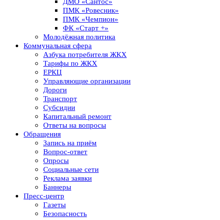
ДМО «Сантос»
ПМК «Ровесник»
ПМК «Чемпион»
ФК «Старт +»
Молодёжная политика
Коммунальная сфера
Азбука потребителя ЖКХ
Тарифы по ЖКХ
ЕРКЦ
Управляющие организации
Дороги
Транспорт
Субсидии
Капитальный ремонт
Ответы на вопросы
Обращения
Запись на приём
Вопрос-ответ
Опросы
Социальные сети
Реклама заявки
Баннеры
Пресс-центр
Газеты
Безопасность