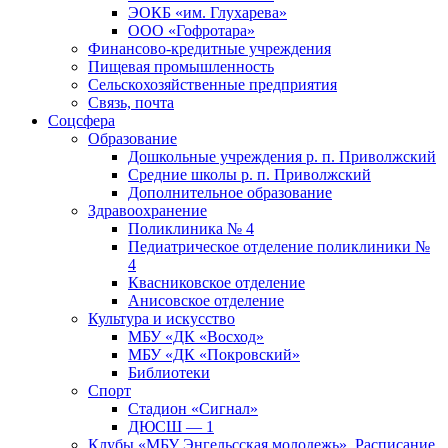
ЭОКБ «им. Глухарева»
ООО «Гофротара»
Финансово-кредитные учреждения
Пищевая промышленность
Сельскохозяйственные предприятия
Связь, почта
Соцсфера
Образование
Дошкольные учреждения р. п. Приволжский
Средние школы р. п. Приволжский
Дополнительное образование
Здравоохранение
Поликлиника № 4
Педиатрическое отделение поликлиники №
4
Квасниковское отделение
Анисовское отделение
Культура и искусство
МБУ «ДК «Восход»
МБУ «ДК «Покровский»
Библиотеки
Спорт
Стадион «Сигнал»
ДЮСШ — 1
Клубы «МБУ Энгельсская молодежь». Расписание