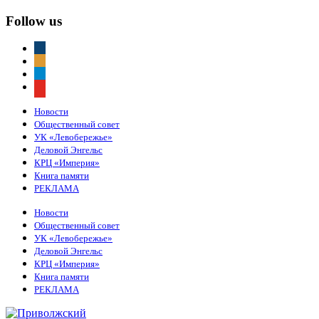
Follow us
vkontakte
odnoklassniki
telegram
youtube
Новости
Общественный совет
УК «Левобережье»
Деловой Энгельс
КРЦ «Империя»
Книга памяти
РЕКЛАМА
Новости
Общественный совет
УК «Левобережье»
Деловой Энгельс
КРЦ «Империя»
Книга памяти
РЕКЛАМА