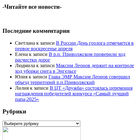
-Читайте все новости-
Последние комментарии
Светлана
к записи
В России День геолога отмечается в
первое воскресенье апреля
Елена
к записи
В р.п. Приволжском проверили ход
расчистки дорог
Людмила
к записи
Максим Леонов держит на контроле
ход уборки снега в Энгельсе
Юлия
к записи
Глава ЭМР Максим Леонов совершил
объезд территорий р.п.Приволжский
Лилия
к записи
В ЦТ «Дружба» состоялась церемония
награждения победителей конкурса «Самый лучший
папа-2025»
Рубрики
Рубрики