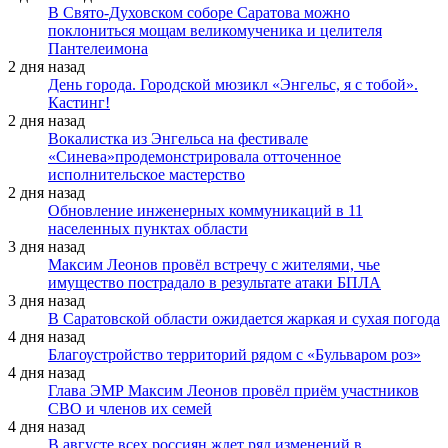
В Свято-Духовском соборе Саратова можно
поклониться мощам великомученика и целителя
Пантелеимона
2 дня назад
День города. Городской мюзикл «Энгельс, я с тобой».
Кастинг!
2 дня назад
Вокалистка из Энгельса на фестивале
«Синева»продемонстрировала отточенное
исполнительское мастерство
2 дня назад
Обновление инженерных коммуникаций в 11
населенных пунктах области
3 дня назад
Максим Леонов провёл встречу с жителями, чье
имущество пострадало в результате атаки БПЛА
3 дня назад
В Саратовской области ожидается жаркая и сухая погода
4 дня назад
Благоустройство территорий рядом с «Бульваром роз»
4 дня назад
Глава ЭМР Максим Леонов провёл приём участников
СВО и членов их семей
4 дня назад
В августе всех россиян ждет ряд изменений в