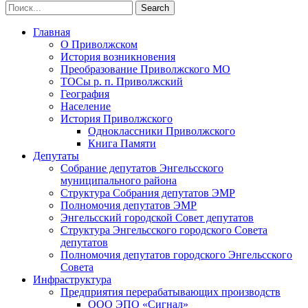
Главная
О Приволжском
История возникновения
Преобразование Приволжского МО
ТОСы р. п. Приволжский
География
Население
История Приволжского
Одноклассники Приволжского
Книга Памяти
Депутаты
Собрание депутатов Энгельсского
муниципального района
Структура Собрания депутатов ЭМР
Полномочия депутатов ЭМР
Энгельсский городской Совет депутатов
Структура Энгельсского городского Совета
депутатов
Полномочия депутатов городского Энгельсского
Совета
Инфраструктура
Предприятия перерабатывающих производств
ООО ЭПО «Сигнал»