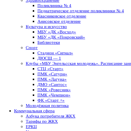
Здравоохранение
Поликлиника № 4
Педиатрическое отделение поликлиники № 4
Квасниковское отделение
Анисовское отделение
Культура и искусство
МБУ «ДК «Восход»
МБУ «ДК «Покровский»
Библиотеки
Спорт
Стадион «Сигнал»
ДЮСШ — 1
Клубы «МБУ Энгельсская молодежь». Расписание заня
СТЦ «Старт»
ПМК «Сатурн»
ПМК «Лагуна»
ДМО «Сантос»
ПМК «Ровесник»
ПМК «Чемпион»
ФК «Старт +»
Молодёжная политика
Коммунальная сфера
Азбука потребителя ЖКХ
Тарифы по ЖКХ
ЕРКЦ