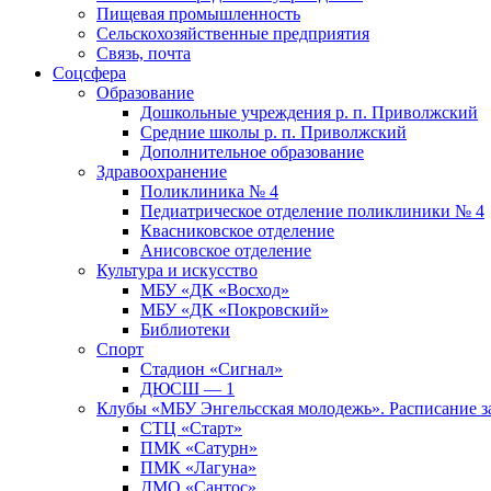
Пищевая промышленность
Сельскохозяйственные предприятия
Связь, почта
Соцсфера
Образование
Дошкольные учреждения р. п. Приволжский
Средние школы р. п. Приволжский
Дополнительное образование
Здравоохранение
Поликлиника № 4
Педиатрическое отделение поликлиники № 4
Квасниковское отделение
Анисовское отделение
Культура и искусство
МБУ «ДК «Восход»
МБУ «ДК «Покровский»
Библиотеки
Спорт
Стадион «Сигнал»
ДЮСШ — 1
Клубы «МБУ Энгельсская молодежь». Расписание з
СТЦ «Старт»
ПМК «Сатурн»
ПМК «Лагуна»
ДМО «Сантос»