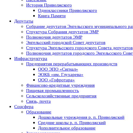
История Приволжского
Одноклассники Приволжского
Книга Памяти
Депутаты
Собрание депутатов Энгельсского муниципального ра
Структура Собрания депутатов ЭМР
Полномочия депутатов ЭМР
Энгельсский городской Совет депутатов
Структура Энгельсского городского Совета депутатов
Полномочия депутатов городского Энгельсского Сове
Инфраструктура
Предприятия перерабатывающих производств
ООО ЭПО «Сигнал»
ЭОКБ «им. Глухарева»
ООО «Гофротара»
Финансово-кредитные учреждения
Пищевая промышленность
Сельскохозяйственные предприятия
Связь, почта
Соцсфера
Образование
Дошкольные учреждения р. п. Приволжский
Средние школы р. п. Приволжский
Дополнительное образование