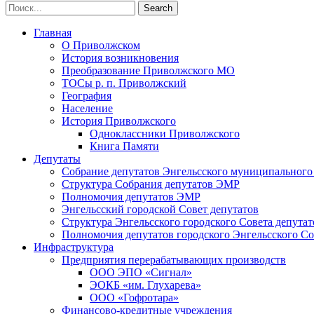
Главная
О Приволжском
История возникновения
Преобразование Приволжского МО
ТОСы р. п. Приволжский
География
Население
История Приволжского
Одноклассники Приволжского
Книга Памяти
Депутаты
Собрание депутатов Энгельсского муниципального
Структура Собрания депутатов ЭМР
Полномочия депутатов ЭМР
Энгельсский городской Совет депутатов
Структура Энгельсского городского Совета депутат
Полномочия депутатов городского Энгельсского Со
Инфраструктура
Предприятия перерабатывающих производств
ООО ЭПО «Сигнал»
ЭОКБ «им. Глухарева»
ООО «Гофротара»
Финансово-кредитные учреждения