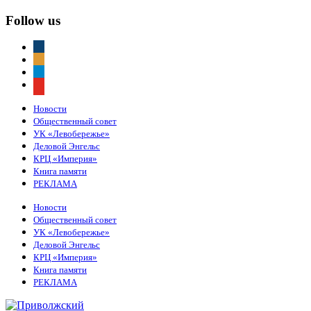
Follow us
vkontakte
odnoklassniki
telegram
youtube
Новости
Общественный совет
УК «Левобережье»
Деловой Энгельс
КРЦ «Империя»
Книга памяти
РЕКЛАМА
Новости
Общественный совет
УК «Левобережье»
Деловой Энгельс
КРЦ «Империя»
Книга памяти
РЕКЛАМА