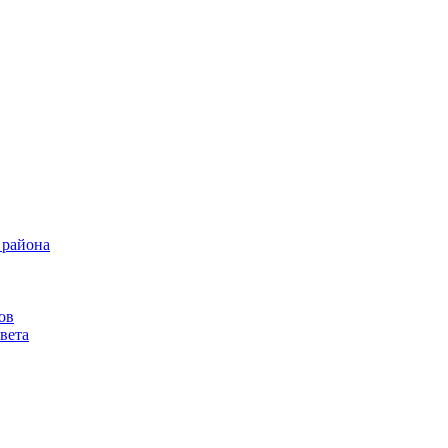
 района
ов
вета