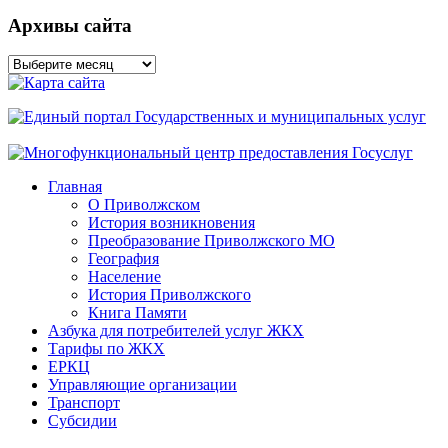
Архивы сайта
Архивы
сайта
Главная
О Приволжском
История возникновения
Преобразование Приволжского МО
География
Население
История Приволжского
Книга Памяти
Азбука для потребителей услуг ЖКХ
Тарифы по ЖКХ
ЕРКЦ
Управляющие организации
Транспорт
Субсидии