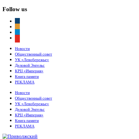
Follow us
vkontakte
odnoklassniki
telegram
youtube
Новости
Общественный совет
УК «Левобережье»
Деловой Энгельс
КРЦ «Империя»
Книга памяти
РЕКЛАМА
Новости
Общественный совет
УК «Левобережье»
Деловой Энгельс
КРЦ «Империя»
Книга памяти
РЕКЛАМА