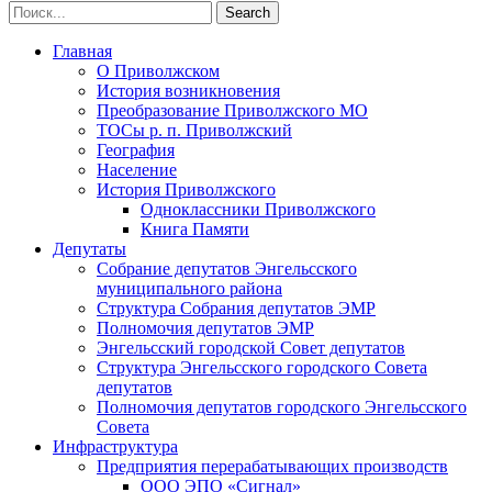
Главная
О Приволжском
История возникновения
Преобразование Приволжского МО
ТОСы р. п. Приволжский
География
Население
История Приволжского
Одноклассники Приволжского
Книга Памяти
Депутаты
Собрание депутатов Энгельсского
муниципального района
Структура Собрания депутатов ЭМР
Полномочия депутатов ЭМР
Энгельсский городской Совет депутатов
Структура Энгельсского городского Совета
депутатов
Полномочия депутатов городского Энгельсского
Совета
Инфраструктура
Предприятия перерабатывающих производств
ООО ЭПО «Сигнал»