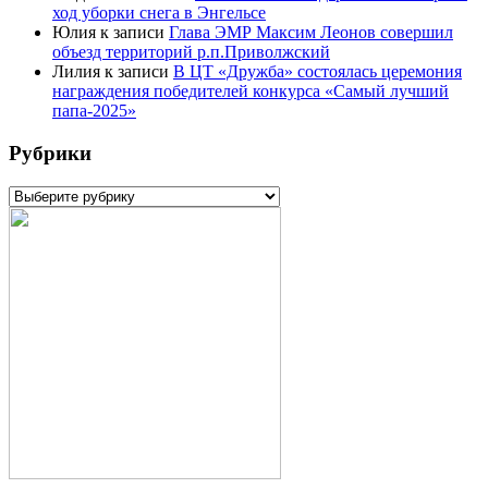
ход уборки снега в Энгельсе
Юлия
к записи
Глава ЭМР Максим Леонов совершил
объезд территорий р.п.Приволжский
Лилия
к записи
В ЦТ «Дружба» состоялась церемония
награждения победителей конкурса «Самый лучший
папа-2025»
Рубрики
Рубрики