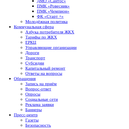
ДМО «Сантос»
ПМК «Ровесник»
ПМК «Чемпион»
ФК «Старт +»
Молодёжная политика
Коммунальная сфера
Азбука потребителя ЖКХ
Тарифы по ЖКХ
ЕРКЦ
Управляющие организации
Дороги
Транспорт
Субсидии
Капитальный ремонт
Ответы на вопросы
Обращения
Запись на приём
Вопрос-ответ
Опросы
Социальные сети
Реклама заявки
Баннеры
Пресс-центр
Газеты
Безопасность