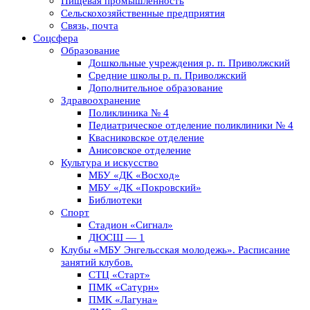
Пищевая промышленность
Сельскохозяйственные предприятия
Связь, почта
Соцсфера
Образование
Дошкольные учреждения р. п. Приволжский
Средние школы р. п. Приволжский
Дополнительное образование
Здравоохранение
Поликлиника № 4
Педиатрическое отделение поликлиники № 4
Квасниковское отделение
Анисовское отделение
Культура и искусство
МБУ «ДК «Восход»
МБУ «ДК «Покровский»
Библиотеки
Спорт
Стадион «Сигнал»
ДЮСШ — 1
Клубы «МБУ Энгельсская молодежь». Расписание
занятий клубов.
СТЦ «Старт»
ПМК «Сатурн»
ПМК «Лагуна»