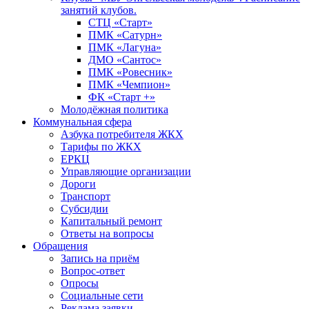
занятий клубов.
СТЦ «Старт»
ПМК «Сатурн»
ПМК «Лагуна»
ДМО «Сантос»
ПМК «Ровесник»
ПМК «Чемпион»
ФК «Старт +»
Молодёжная политика
Коммунальная сфера
Азбука потребителя ЖКХ
Тарифы по ЖКХ
ЕРКЦ
Управляющие организации
Дороги
Транспорт
Субсидии
Капитальный ремонт
Ответы на вопросы
Обращения
Запись на приём
Вопрос-ответ
Опросы
Социальные сети
Реклама заявки