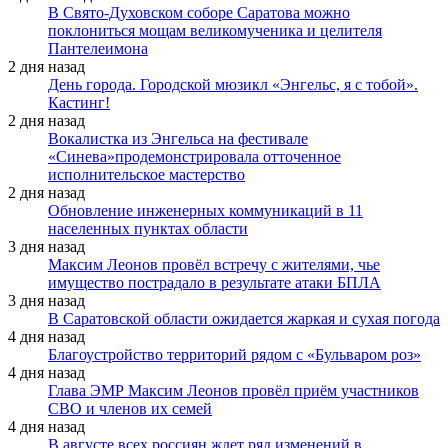
В Свято-Духовском соборе Саратова можно
поклониться мощам великомученика и целителя
Пантелеимона
2 дня назад
День города. Городской мюзикл «Энгельс, я с тобой».
Кастинг!
2 дня назад
Вокалистка из Энгельса на фестивале
«Синева»продемонстрировала отточенное
исполнительское мастерство
2 дня назад
Обновление инженерных коммуникаций в 11
населенных пунктах области
3 дня назад
Максим Леонов провёл встречу с жителями, чье
имущество пострадало в результате атаки БПЛА
3 дня назад
В Саратовской области ожидается жаркая и сухая погода
4 дня назад
Благоустройство территорий рядом с «Бульваром роз»
4 дня назад
Глава ЭМР Максим Леонов провёл приём участников
СВО и членов их семей
4 дня назад
В августе всех россиян ждет ряд изменений в