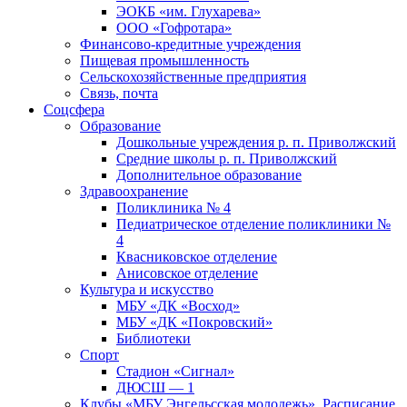
ЭОКБ «им. Глухарева»
ООО «Гофротара»
Финансово-кредитные учреждения
Пищевая промышленность
Сельскохозяйственные предприятия
Связь, почта
Соцсфера
Образование
Дошкольные учреждения р. п. Приволжский
Средние школы р. п. Приволжский
Дополнительное образование
Здравоохранение
Поликлиника № 4
Педиатрическое отделение поликлиники №
4
Квасниковское отделение
Анисовское отделение
Культура и искусство
МБУ «ДК «Восход»
МБУ «ДК «Покровский»
Библиотеки
Спорт
Стадион «Сигнал»
ДЮСШ — 1
Клубы «МБУ Энгельсская молодежь». Расписание