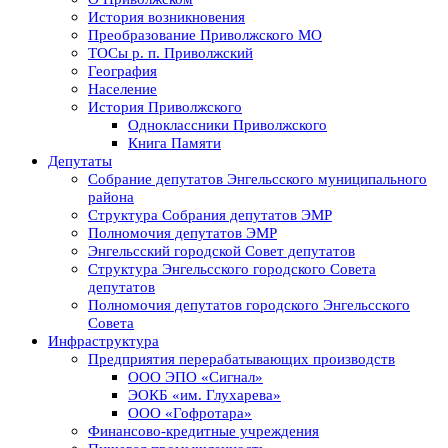
История возникновения
Преобразование Приволжского МО
ТОСы р. п. Приволжский
География
Население
История Приволжского
Одноклассники Приволжского
Книга Памяти
Депутаты
Собрание депутатов Энгельсского муниципального
района
Структура Собрания депутатов ЭМР
Полномочия депутатов ЭМР
Энгельсский городской Совет депутатов
Структура Энгельсского городского Совета
депутатов
Полномочия депутатов городского Энгельсского
Совета
Инфраструктура
Предприятия перерабатывающих производств
ООО ЭПО «Сигнал»
ЭОКБ «им. Глухарева»
ООО «Гофротара»
Финансово-кредитные учреждения