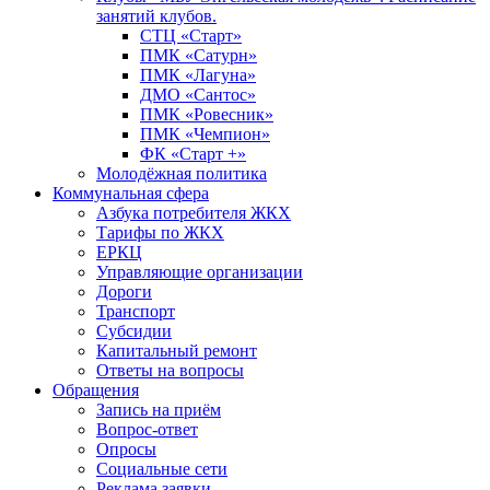
занятий клубов.
СТЦ «Старт»
ПМК «Сатурн»
ПМК «Лагуна»
ДМО «Сантос»
ПМК «Ровесник»
ПМК «Чемпион»
ФК «Старт +»
Молодёжная политика
Коммунальная сфера
Азбука потребителя ЖКХ
Тарифы по ЖКХ
ЕРКЦ
Управляющие организации
Дороги
Транспорт
Субсидии
Капитальный ремонт
Ответы на вопросы
Обращения
Запись на приём
Вопрос-ответ
Опросы
Социальные сети
Реклама заявки