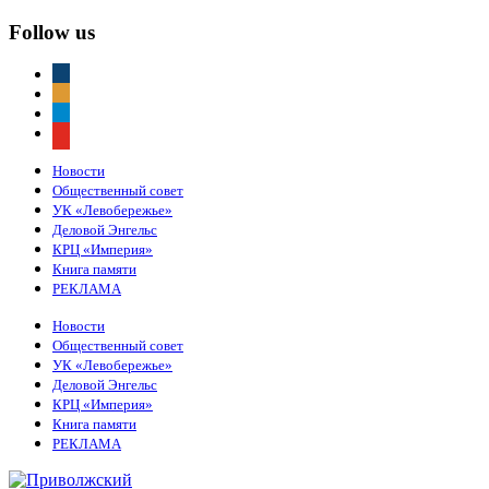
Follow us
vkontakte
odnoklassniki
telegram
youtube
Новости
Общественный совет
УК «Левобережье»
Деловой Энгельс
КРЦ «Империя»
Книга памяти
РЕКЛАМА
Новости
Общественный совет
УК «Левобережье»
Деловой Энгельс
КРЦ «Империя»
Книга памяти
РЕКЛАМА