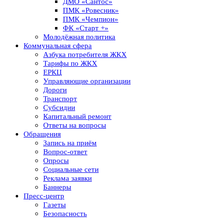
ДМО «Сантос»
ПМК «Ровесник»
ПМК «Чемпион»
ФК «Старт +»
Молодёжная политика
Коммунальная сфера
Азбука потребителя ЖКХ
Тарифы по ЖКХ
ЕРКЦ
Управляющие организации
Дороги
Транспорт
Субсидии
Капитальный ремонт
Ответы на вопросы
Обращения
Запись на приём
Вопрос-ответ
Опросы
Социальные сети
Реклама заявки
Баннеры
Пресс-центр
Газеты
Безопасность