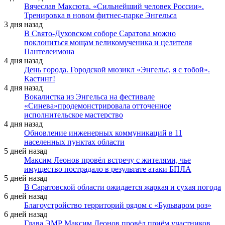
Вячеслав Максюта. «Сильнейший человек России».
Тренировка в новом фитнес-парке Энгельса
3 дня назад
В Свято-Духовском соборе Саратова можно
поклониться мощам великомученика и целителя
Пантелеимона
4 дня назад
День города. Городской мюзикл «Энгельс, я с тобой».
Кастинг!
4 дня назад
Вокалистка из Энгельса на фестивале
«Синева»продемонстрировала отточенное
исполнительское мастерство
4 дня назад
Обновление инженерных коммуникаций в 11
населенных пунктах области
5 дней назад
Максим Леонов провёл встречу с жителями, чье
имущество пострадало в результате атаки БПЛА
5 дней назад
В Саратовской области ожидается жаркая и сухая погода
6 дней назад
Благоустройство территорий рядом с «Бульваром роз»
6 дней назад
Глава ЭМР Максим Леонов провёл приём участников