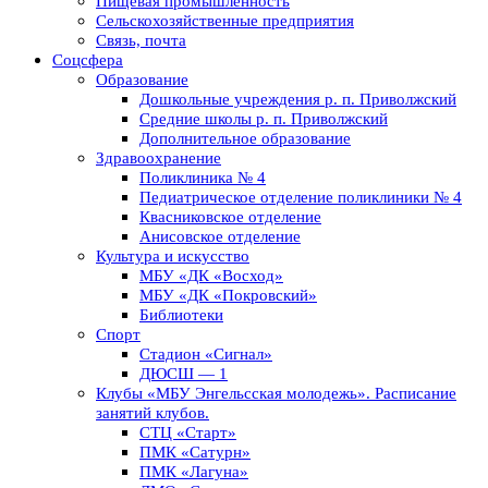
Пищевая промышленность
Сельскохозяйственные предприятия
Связь, почта
Соцсфера
Образование
Дошкольные учреждения р. п. Приволжский
Средние школы р. п. Приволжский
Дополнительное образование
Здравоохранение
Поликлиника № 4
Педиатрическое отделение поликлиники № 4
Квасниковское отделение
Анисовское отделение
Культура и искусство
МБУ «ДК «Восход»
МБУ «ДК «Покровский»
Библиотеки
Спорт
Стадион «Сигнал»
ДЮСШ — 1
Клубы «МБУ Энгельсская молодежь». Расписание
занятий клубов.
СТЦ «Старт»
ПМК «Сатурн»
ПМК «Лагуна»