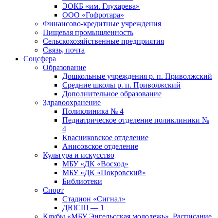
ЭОКБ «им. Глухарева»
ООО «Гофротара»
Финансово-кредитные учреждения
Пищевая промышленность
Сельскохозяйственные предприятия
Связь, почта
Соцсфера
Образование
Дошкольные учреждения р. п. Приволжский
Средние школы р. п. Приволжский
Дополнительное образование
Здравоохранение
Поликлиника № 4
Педиатрическое отделение поликлиники №
4
Квасниковское отделение
Анисовское отделение
Культура и искусство
МБУ «ДК «Восход»
МБУ «ДК «Покровский»
Библиотеки
Спорт
Стадион «Сигнал»
ДЮСШ — 1
Клубы «МБУ Энгельсская молодежь». Расписание