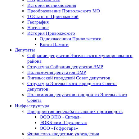
История возникновения
Преобразование Приволжского МО
ТОСы р. п. Приволжский
География
Население
История Приволжского
Одноклассники Приволжского
Книга Памяти
Депутаты
Собрание депутатов Энгельсского муниципального
района
Структура Собрания депутатов ЭМР
Полномочия депутатов ЭМР
Энгельсский городской Совет депутатов
Структура Энгельсского городского Совета
депутатов
Полномочия депутатов городского Энгельсского
Совета
Инфраструктура
Предприятия перерабатывающих производств
ООО ЭПО «Сигнал»
ЭОКБ «им. Глухарева»
ООО «Гофротара»
Финансово-кредитные учреждения