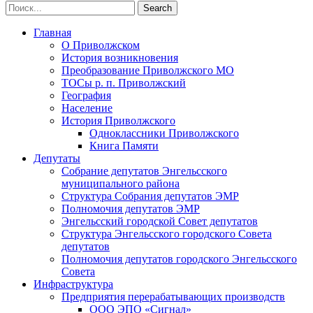
Главная
О Приволжском
История возникновения
Преобразование Приволжского МО
ТОСы р. п. Приволжский
География
Население
История Приволжского
Одноклассники Приволжского
Книга Памяти
Депутаты
Собрание депутатов Энгельсского
муниципального района
Структура Собрания депутатов ЭМР
Полномочия депутатов ЭМР
Энгельсский городской Совет депутатов
Структура Энгельсского городского Совета
депутатов
Полномочия депутатов городского Энгельсского
Совета
Инфраструктура
Предприятия перерабатывающих производств
ООО ЭПО «Сигнал»