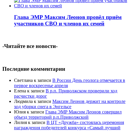
Глава ЭМР Максим Леонов провёл приём
участников СВО и членов их семей
-Читайте все новости-
Последние комментарии
Светлана
к записи
В России День геолога отмечается в
первое воскресенье апреля
Елена
к записи
В р.п. Приволжском проверили ход
расчистки дорог
Людмила
к записи
Максим Леонов держит на контроле
ход уборки снега в Энгельсе
Юлия
к записи
Глава ЭМР Максим Леонов совершил
объезд территорий р.п.Приволжский
Лилия
к записи
В ЦТ «Дружба» состоялась церемония
награждения победителей конкурса «Самый лучший