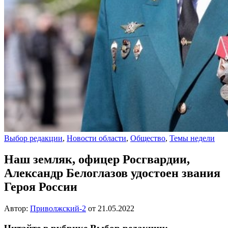
Выбор редакции
,
Новости области
,
Общество
,
Темы недели
Наш земляк, офицер Росгвардии,
Александр Белоглазов удостоен звания
Героя России
Автор:
Приволжский-2
от
21.05.2022