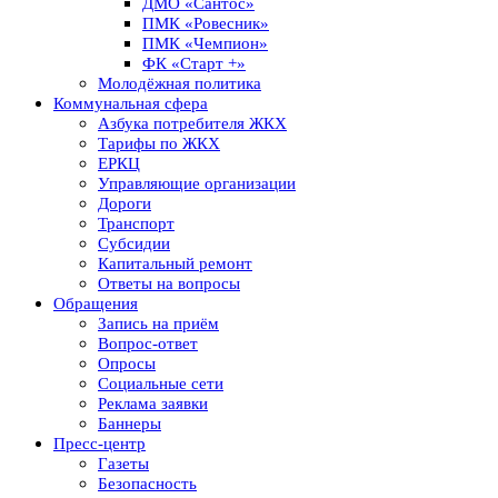
ДМО «Сантос»
ПМК «Ровесник»
ПМК «Чемпион»
ФК «Старт +»
Молодёжная политика
Коммунальная сфера
Азбука потребителя ЖКХ
Тарифы по ЖКХ
ЕРКЦ
Управляющие организации
Дороги
Транспорт
Субсидии
Капитальный ремонт
Ответы на вопросы
Обращения
Запись на приём
Вопрос-ответ
Опросы
Социальные сети
Реклама заявки
Баннеры
Пресс-центр
Газеты
Безопасность