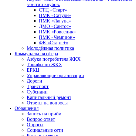
занятий клубов.
СТЦ «Старт»
ПМК «Сатурн»
ПМК «Лагуна»
ДМО «Сантос»
ПМК «Ровесник»
ПМК «Чемпион»
ФК «Старт +»
Молодёжная политика
Коммунальная сфера
Азбука потребителя ЖКХ
Тарифы по ЖКХ
ЕРКЦ
Управляющие организации
Дороги
Транспорт
Субсидии
Капитальный ремонт
Ответы на вопросы
Обращения
Запись на приём
Вопрос-ответ
Опросы
Социальные сети
Реклама заявки