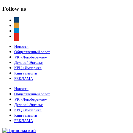
Follow us
vkontakte
odnoklassniki
telegram
youtube
Новости
Общественный совет
УК «Левобережье»
Деловой Энгельс
КРЦ «Империя»
Книга памяти
РЕКЛАМА
Новости
Общественный совет
УК «Левобережье»
Деловой Энгельс
КРЦ «Империя»
Книга памяти
РЕКЛАМА