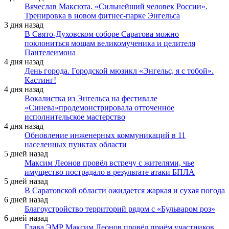
Вячеслав Максюта. «Сильнейший человек России».
Тренировка в новом фитнес-парке Энгельса
3 дня назад
В Свято-Духовском соборе Саратова можно
поклониться мощам великомученика и целителя
Пантелеимона
4 дня назад
День города. Городской мюзикл «Энгельс, я с тобой».
Кастинг!
4 дня назад
Вокалистка из Энгельса на фестивале
«Синева»продемонстрировала отточенное
исполнительское мастерство
4 дня назад
Обновление инженерных коммуникаций в 11
населенных пунктах области
5 дней назад
Максим Леонов провёл встречу с жителями, чье
имущество пострадало в результате атаки БПЛА
5 дней назад
В Саратовской области ожидается жаркая и сухая погода
6 дней назад
Благоустройство территорий рядом с «Бульваром роз»
6 дней назад
Глава ЭМР Максим Леонов провёл приём участников