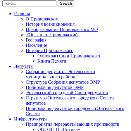
Главная
О Приволжском
История возникновения
Преобразование Приволжского МО
ТОСы р. п. Приволжский
География
Население
История Приволжского
Одноклассники Приволжского
Книга Памяти
Депутаты
Собрание депутатов Энгельсского
муниципального района
Структура Собрания депутатов ЭМР
Полномочия депутатов ЭМР
Энгельсский городской Совет депутатов
Структура Энгельсского городского Совета
депутатов
Полномочия депутатов городского Энгельсского
Совета
Инфраструктура
Предприятия перерабатывающих производств
ООО ЭПО «Сигнал»