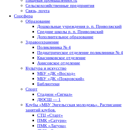
Пищевая промышленность
Сельскохозяйственные предприятия
Связь, почта
Соцсфера
Образование
Дошкольные учреждения р. п. Приволжский
Средние школы р. п. Приволжский
Дополнительное образование
Здравоохранение
Поликлиника № 4
Педиатрическое отделение поликлиники № 4
Квасниковское отделение
Анисовское отделение
Культура и искусство
МБУ «ДК «Восход»
МБУ «ДК «Покровский»
Библиотеки
Спорт
Стадион «Сигнал»
ДЮСШ — 1
Клубы «МБУ Энгельсская молодежь». Расписание
занятий клубов.
СТЦ «Старт»
ПМК «Сатурн»
ПМК «Лагуна»