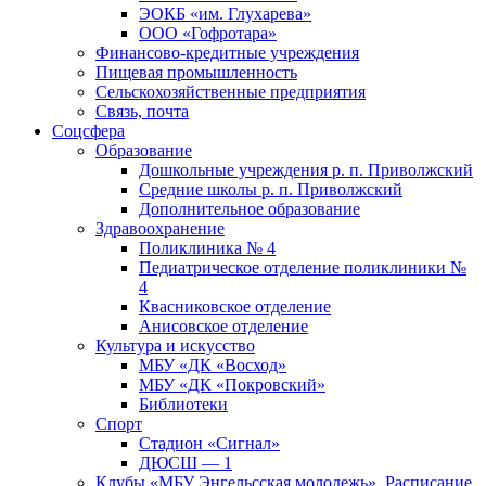
ЭОКБ «им. Глухарева»
ООО «Гофротара»
Финансово-кредитные учреждения
Пищевая промышленность
Сельскохозяйственные предприятия
Связь, почта
Соцсфера
Образование
Дошкольные учреждения р. п. Приволжский
Средние школы р. п. Приволжский
Дополнительное образование
Здравоохранение
Поликлиника № 4
Педиатрическое отделение поликлиники №
4
Квасниковское отделение
Анисовское отделение
Культура и искусство
МБУ «ДК «Восход»
МБУ «ДК «Покровский»
Библиотеки
Спорт
Стадион «Сигнал»
ДЮСШ — 1
Клубы «МБУ Энгельсская молодежь». Расписание