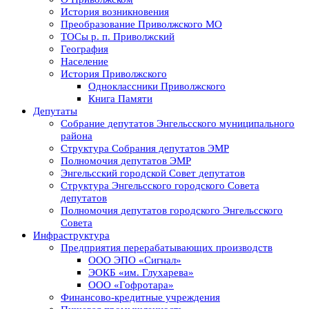
История возникновения
Преобразование Приволжского МО
ТОСы р. п. Приволжский
География
Население
История Приволжского
Одноклассники Приволжского
Книга Памяти
Депутаты
Собрание депутатов Энгельсского муниципального
района
Структура Собрания депутатов ЭМР
Полномочия депутатов ЭМР
Энгельсский городской Совет депутатов
Структура Энгельсского городского Совета
депутатов
Полномочия депутатов городского Энгельсского
Совета
Инфраструктура
Предприятия перерабатывающих производств
ООО ЭПО «Сигнал»
ЭОКБ «им. Глухарева»
ООО «Гофротара»
Финансово-кредитные учреждения