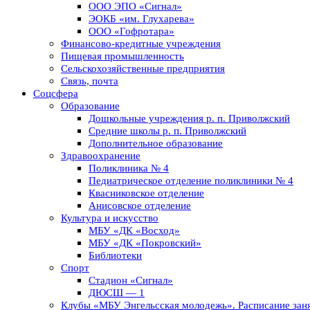
ООО ЭПО «Сигнал»
ЭОКБ «им. Глухарева»
ООО «Гофротара»
Финансово-кредитные учреждения
Пищевая промышленность
Сельскохозяйственные предприятия
Связь, почта
Соцсфера
Образование
Дошкольные учреждения р. п. Приволжский
Средние школы р. п. Приволжский
Дополнительное образование
Здравоохранение
Поликлиника № 4
Педиатрическое отделение поликлиники № 4
Квасниковское отделение
Анисовское отделение
Культура и искусство
МБУ «ДК «Восход»
МБУ «ДК «Покровский»
Библиотеки
Спорт
Стадион «Сигнал»
ДЮСШ — 1
Клубы «МБУ Энгельсская молодежь». Расписание заня