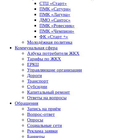
СТЦ «Старт»
ПМК «Сатурн»
ПМК «Лагуна»
ДМО «Сантос»
ПМК «Ровесник»
ПМК «Чемпион»
ФК «Старт +»
Молодёжная политика
Коммунальная сфера
Азбука потребителя ЖКХ
Тарифы по ЖКХ
ЕРКЦ
Управляющие организации
Дороги
Транспорт
Субсидии
Капитальный ремонт
Ответы на вопросы
Обращения
Запись на приём
Вопрос-ответ
Опросы
Социальные сети
Реклама заявки
Баннеры