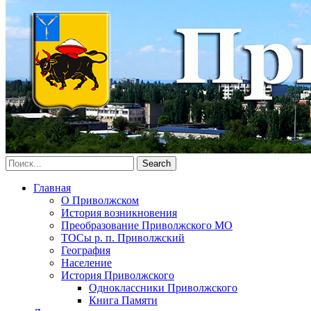
Главная
О Приволжском
История возникновения
Преобразование Приволжского МО
ТОСы р. п. Приволжский
География
Население
История Приволжского
Одноклассники Приволжского
Книга Памяти