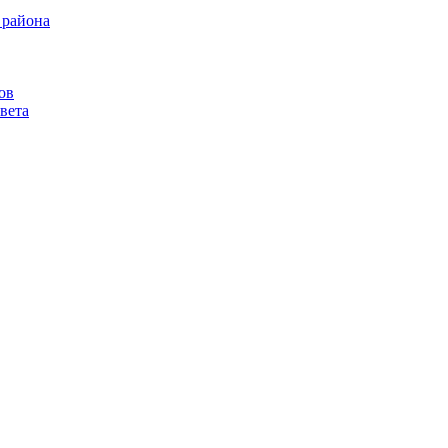
 района
ов
вета