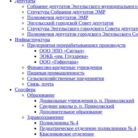
Депутаты
Собрание депутатов Энгельсского муниципального
Структура Собрания депутатов ЭМР
Полномочия депутатов ЭМР
Энгельсский городской Совет депутатов
Структура Энгельсского городского Совета депутат
Полномочия депутатов городского Энгельсского Со
Инфраструктура
Предприятия перерабатывающих производств
ООО ЭПО «Сигнал»
ЭОКБ «им. Глухарева»
ООО «Гофротара»
Финансово-кредитные учреждения
Пищевая промышленность
Сельскохозяйственные предприятия
Связь, почта
Соцсфера
Образование
Дошкольные учреждения р. п. Приволжский
Средние школы р. п. Приволжский
Дополнительное образование
Здравоохранение
Поликлиника № 4
Педиатрическое отделение поликлиники № 4
Квасниковское отделение