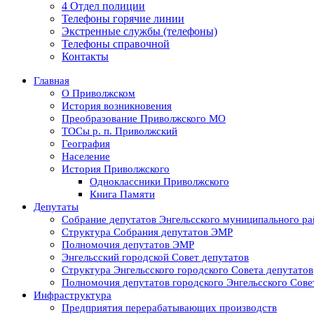
4 Отдел полиции
Телефоны горячие линии
Экстренные службы (телефоны)
Телефоны справочной
Контакты
Главная
О Приволжском
История возникновения
Преобразование Приволжского МО
ТОСы р. п. Приволжский
География
Население
История Приволжского
Одноклассники Приволжского
Книга Памяти
Депутаты
Собрание депутатов Энгельсского муниципального ра
Структура Собрания депутатов ЭМР
Полномочия депутатов ЭМР
Энгельсский городской Совет депутатов
Структура Энгельсского городского Совета депутатов
Полномочия депутатов городского Энгельсского Сове
Инфраструктура
Предприятия перерабатывающих производств