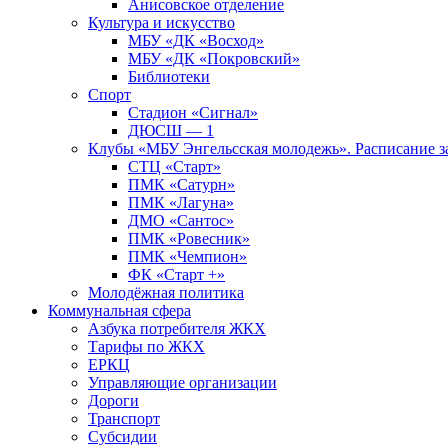
Анисовское отделение
Культура и искусство
МБУ «ДК «Восход»
МБУ «ДК «Покровский»
Библиотеки
Спорт
Стадион «Сигнал»
ДЮСШ — 1
Клубы «МБУ Энгельсская молодежь». Расписание з
СТЦ «Старт»
ПМК «Сатурн»
ПМК «Лагуна»
ДМО «Сантос»
ПМК «Ровесник»
ПМК «Чемпион»
ФК «Старт +»
Молодёжная политика
Коммунальная сфера
Азбука потребителя ЖКХ
Тарифы по ЖКХ
ЕРКЦ
Управляющие организации
Дороги
Транспорт
Субсидии