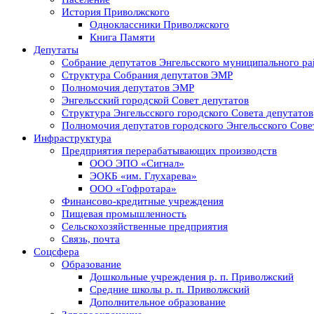
История Приволжского
Одноклассники Приволжского
Книга Памяти
Депутаты
Собрание депутатов Энгельсского муниципального ра
Структура Собрания депутатов ЭМР
Полномочия депутатов ЭМР
Энгельсский городской Совет депутатов
Структура Энгельсского городского Совета депутатов
Полномочия депутатов городского Энгельсского Сове
Инфраструктура
Предприятия перерабатывающих производств
ООО ЭПО «Сигнал»
ЭОКБ «им. Глухарева»
ООО «Гофротара»
Финансово-кредитные учреждения
Пищевая промышленность
Сельскохозяйственные предприятия
Связь, почта
Соцсфера
Образование
Дошкольные учреждения р. п. Приволжский
Средние школы р. п. Приволжский
Дополнительное образование