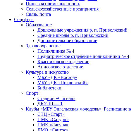
Пищевая промышленность
Сельскохозяйственные предприятия
Связь, почта
Соцсфера
Образование
Дошкольные учреждения р. п. Приволжский
Средние школы р. п. Приволжский
Дополнительное образование
Здравоохранение
Поликлиника № 4
Педиатрическое отделение поликлиники № 4
Квасниковское отделение
Анисовское отделение
Культура и искусство
МБУ «ДК «Восход»
МБУ «ДК «Покровский»
Библиотеки
Спорт
Стадион «Сигнал»
ДЮСШ — 1
Клубы «МБУ Энгельсская молодежь». Расписание з
СТЦ «Старт»
ПМК «Сатурн»
ПМК «Лагуна»
ДМО «Сантос»