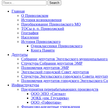
Главная
О Приволжском
История возникновения
Преобразование Приволжского МО
ТОСы р. п. Приволжский
География
Население
История Приволжского
Одноклассники Приволжского
Книга Памяти
Депутаты
Собрание депутатов Энгельсского муниципального
Структура Собрания депутатов ЭМР
Полномочия депутатов ЭМР
Энгельсский городской Совет депутатов
Структура Энгельсского городского Совета депутат
Полномочия депутатов городского Энгельсского Со
Инфраструктура
Предприятия перерабатывающих производств
ООО ЭПО «Сигнал»
ЭОКБ «им. Глухарева»
ООО «Гофротара»
Финансово-кредитные учреждения