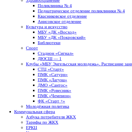
Здравоохранение
Поликлиника № 4
Педиатрическое отделение поликлиники № 4
Квасниковское отделение
Анисовское отделение
Культура и искусство
МБУ «ДК «Восход»
МБУ «ДК «Покровский»
Библиотеки
Спорт
Стадион «Сигнал»
ДЮСШ — 1
Клубы «МБУ Энгельсская молодежь». Расписание заня
СТЦ «Старт»
ПМК «Сатурн»
ПМК «Лагуна»
ДМО «Сантос»
ПМК «Ровесник»
ПМК «Чемпион»
ФК «Старт +»
Молодёжная политика
Коммунальная сфера
Азбука потребителя ЖКХ
Тарифы по ЖКХ
ЕРКЦ