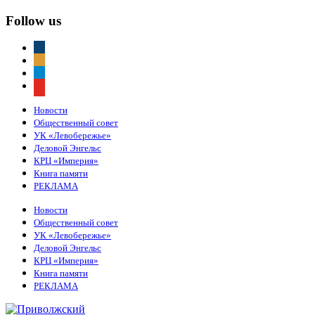
Follow us
vkontakte
odnoklassniki
telegram
youtube
Новости
Общественный совет
УК «Левобережье»
Деловой Энгельс
КРЦ «Империя»
Книга памяти
РЕКЛАМА
Новости
Общественный совет
УК «Левобережье»
Деловой Энгельс
КРЦ «Империя»
Книга памяти
РЕКЛАМА