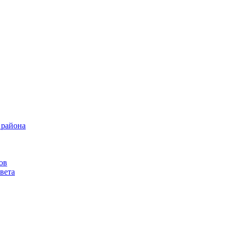
 района
ов
вета