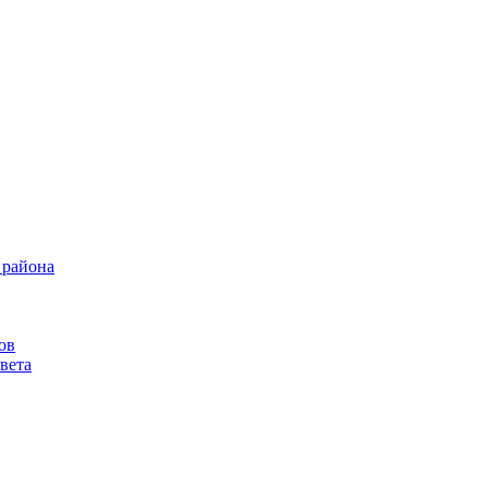
 района
ов
вета