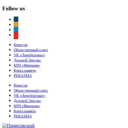
Follow us
vkontakte
odnoklassniki
telegram
youtube
Новости
Общественный совет
УК «Левобережье»
Деловой Энгельс
КРЦ «Империя»
Книга памяти
РЕКЛАМА
Новости
Общественный совет
УК «Левобережье»
Деловой Энгельс
КРЦ «Империя»
Книга памяти
РЕКЛАМА