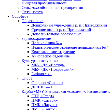
Пищевая промышленность
Сельскохозяйственные предприятия
Связь, почта
Соцсфера
Образование
Дошкольные учреждения р. п. Приволжский
Средние школы р. п. Приволжский
Дополнительное образование
Здравоохранение
Поликлиника № 4
Педиатрическое отделение поликлиники № 4
Квасниковское отделение
Анисовское отделение
Культура и искусство
МБУ «ДК «Восход»
МБУ «ДК «Покровский»
Библиотеки
Спорт
Стадион «Сигнал»
ДЮСШ — 1
Клубы «МБУ Энгельсская молодежь». Расписание з
СТЦ «Старт»
ПМК «Сатурн»
ПМК «Лагуна»
ДМО «Сантос»