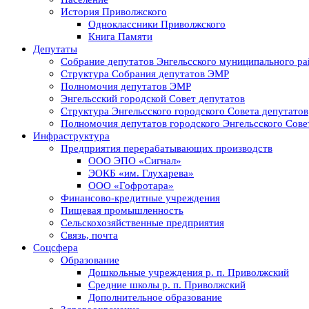
История Приволжского
Одноклассники Приволжского
Книга Памяти
Депутаты
Собрание депутатов Энгельсского муниципального ра
Структура Собрания депутатов ЭМР
Полномочия депутатов ЭМР
Энгельсский городской Совет депутатов
Структура Энгельсского городского Совета депутатов
Полномочия депутатов городского Энгельсского Сове
Инфраструктура
Предприятия перерабатывающих производств
ООО ЭПО «Сигнал»
ЭОКБ «им. Глухарева»
ООО «Гофротара»
Финансово-кредитные учреждения
Пищевая промышленность
Сельскохозяйственные предприятия
Связь, почта
Соцсфера
Образование
Дошкольные учреждения р. п. Приволжский
Средние школы р. п. Приволжский
Дополнительное образование