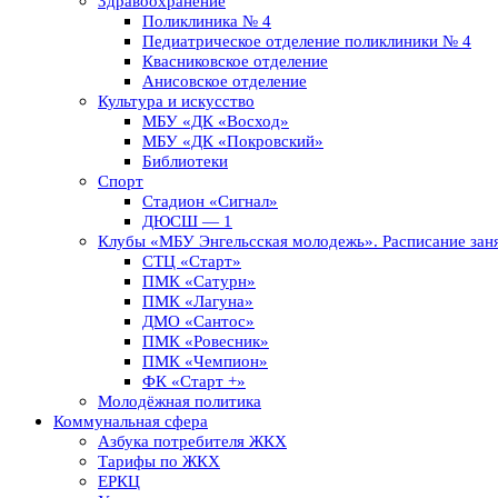
Здравоохранение
Поликлиника № 4
Педиатрическое отделение поликлиники № 4
Квасниковское отделение
Анисовское отделение
Культура и искусство
МБУ «ДК «Восход»
МБУ «ДК «Покровский»
Библиотеки
Спорт
Стадион «Сигнал»
ДЮСШ — 1
Клубы «МБУ Энгельсская молодежь». Расписание заня
СТЦ «Старт»
ПМК «Сатурн»
ПМК «Лагуна»
ДМО «Сантос»
ПМК «Ровесник»
ПМК «Чемпион»
ФК «Старт +»
Молодёжная политика
Коммунальная сфера
Азбука потребителя ЖКХ
Тарифы по ЖКХ
ЕРКЦ