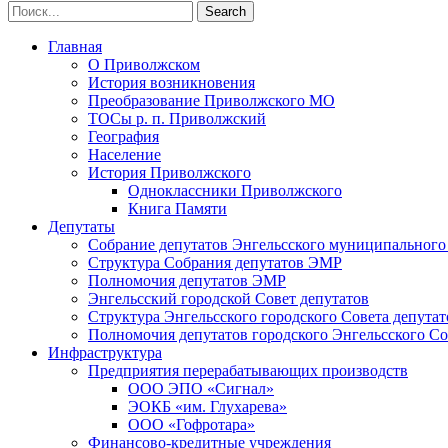
Главная
О Приволжском
История возникновения
Преобразование Приволжского МО
ТОСы р. п. Приволжский
География
Население
История Приволжского
Одноклассники Приволжского
Книга Памяти
Депутаты
Собрание депутатов Энгельсского муниципального
Структура Собрания депутатов ЭМР
Полномочия депутатов ЭМР
Энгельсский городской Совет депутатов
Структура Энгельсского городского Совета депутат
Полномочия депутатов городского Энгельсского Со
Инфраструктура
Предприятия перерабатывающих производств
ООО ЭПО «Сигнал»
ЭОКБ «им. Глухарева»
ООО «Гофротара»
Финансово-кредитные учреждения