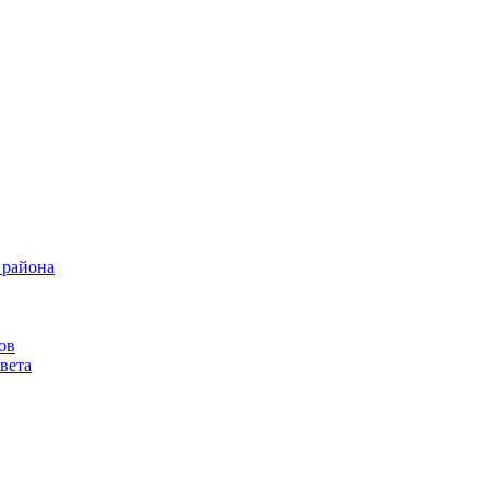
 района
ов
вета