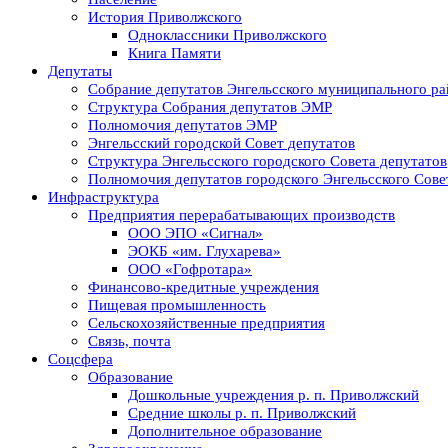
История Приволжского
Одноклассники Приволжского
Книга Памяти
Депутаты
Собрание депутатов Энгельсского муниципального ра
Структура Собрания депутатов ЭМР
Полномочия депутатов ЭМР
Энгельсский городской Совет депутатов
Структура Энгельсского городского Совета депутатов
Полномочия депутатов городского Энгельсского Сове
Инфраструктура
Предприятия перерабатывающих производств
ООО ЭПО «Сигнал»
ЭОКБ «им. Глухарева»
ООО «Гофротара»
Финансово-кредитные учреждения
Пищевая промышленность
Сельскохозяйственные предприятия
Связь, почта
Соцсфера
Образование
Дошкольные учреждения р. п. Приволжский
Средние школы р. п. Приволжский
Дополнительное образование