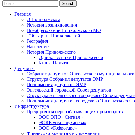
Главная
О Приволжском
История возникновения
Преобразование Приволжского МО
ТОСы р. п. Приволжский
География
Население
История Приволжского
Одноклассники Приволжского
Книга Памяти
Депутаты
Собрание депутатов Энгельсского муниципального
Структура Собрания депутатов ЭМР
Полномочия депутатов ЭМР
Энгельсский городской Совет депутатов
Структура Энгельсского городского Совета депутат
Полномочия депутатов городского Энгельсского Со
Инфраструктура
Предприятия перерабатывающих производств
ООО ЭПО «Сигнал»
ЭОКБ «им. Глухарева»
ООО «Гофротара»
Финансово-кредитные учреждения