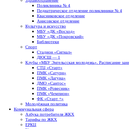
Здравоохранение
Поликлиника № 4
Педиатрическое отделение поликлиники № 4
Квасниковское отделение
Анисовское отделение
Культура и искусство
МБУ «ДК «Восход»
МБУ «ДК «Покровский»
Библиотеки
Спорт
Стадион «Сигнал»
ДЮСШ — 1
Клубы «МБУ Энгельсская молодежь». Расписание заня
СТЦ «Старт»
ПМК «Сатурн»
ПМК «Лагуна»
ДМО «Сантос»
ПМК «Ровесник»
ПМК «Чемпион»
ФК «Старт +»
Молодёжная политика
Коммунальная сфера
Азбука потребителя ЖКХ
Тарифы по ЖКХ
ЕРКЦ