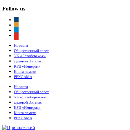
Follow us
vkontakte
odnoklassniki
telegram
youtube
Новости
Общественный совет
УК «Левобережье»
Деловой Энгельс
КРЦ «Империя»
Книга памяти
РЕКЛАМА
Новости
Общественный совет
УК «Левобережье»
Деловой Энгельс
КРЦ «Империя»
Книга памяти
РЕКЛАМА