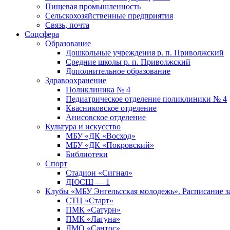
Пищевая промышленность
Сельскохозяйственные предприятия
Связь, почта
Соцсфера
Образование
Дошкольные учреждения р. п. Приволжский
Средние школы р. п. Приволжский
Дополнительное образование
Здравоохранение
Поликлиника № 4
Педиатрическое отделение поликлиники № 4
Квасниковское отделение
Анисовское отделение
Культура и искусство
МБУ «ДК «Восход»
МБУ «ДК «Покровский»
Библиотеки
Спорт
Стадион «Сигнал»
ДЮСШ — 1
Клубы «МБУ Энгельсская молодежь». Расписание з
СТЦ «Старт»
ПМК «Сатурн»
ПМК «Лагуна»
ДМО «Сантос»