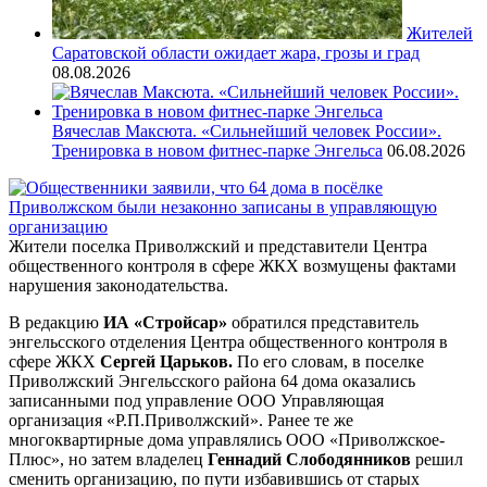
Жителей
Саратовской области ожидает жара, грозы и град
08.08.2026
Вячеслав Максюта. «Сильнейший человек России».
Тренировка в новом фитнес-парке Энгельса
06.08.2026
Жители поселка Приволжский и представители Центра
общественного контроля в сфере ЖКХ возмущены фактами
нарушения законодательства.
В редакцию
ИА «Стройсар»
обратился представитель
энгельсского отделения Центра общественного контроля в
сфере ЖКХ
Сергей Царьков.
По его словам, в поселке
Приволжский Энгельсского района 64 дома оказались
записанными под управление ООО Управляющая
организация «Р.П.Приволжский». Ранее те же
многоквартирные дома управлялись ООО «Приволжское-
Плюс», но затем владелец
Геннадий Слободянников
решил
сменить организацию, по пути избавившись от старых