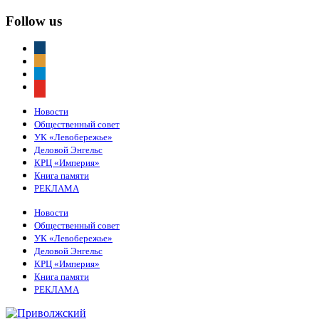
Follow us
vkontakte
odnoklassniki
telegram
youtube
Новости
Общественный совет
УК «Левобережье»
Деловой Энгельс
КРЦ «Империя»
Книга памяти
РЕКЛАМА
Новости
Общественный совет
УК «Левобережье»
Деловой Энгельс
КРЦ «Империя»
Книга памяти
РЕКЛАМА