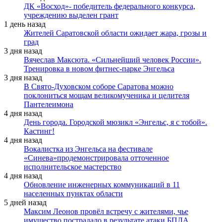
ДК «Восход»- победитель федерального конкурса,
учреждению выделен грант
1 день назад
Жителей Саратовской области ожидает жара, грозы и
град
3 дня назад
Вячеслав Максюта. «Сильнейший человек России».
Тренировка в новом фитнес-парке Энгельса
3 дня назад
В Свято-Духовском соборе Саратова можно
поклониться мощам великомученика и целителя
Пантелеимона
4 дня назад
День города. Городской мюзикл «Энгельс, я с тобой».
Кастинг!
4 дня назад
Вокалистка из Энгельса на фестивале
«Синева»продемонстрировала отточенное
исполнительское мастерство
4 дня назад
Обновление инженерных коммуникаций в 11
населенных пунктах области
5 дней назад
Максим Леонов провёл встречу с жителями, чье
имущество пострадало в результате атаки БПЛА