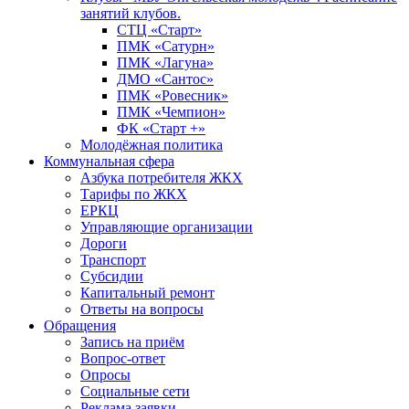
занятий клубов.
СТЦ «Старт»
ПМК «Сатурн»
ПМК «Лагуна»
ДМО «Сантос»
ПМК «Ровесник»
ПМК «Чемпион»
ФК «Старт +»
Молодёжная политика
Коммунальная сфера
Азбука потребителя ЖКХ
Тарифы по ЖКХ
ЕРКЦ
Управляющие организации
Дороги
Транспорт
Субсидии
Капитальный ремонт
Ответы на вопросы
Обращения
Запись на приём
Вопрос-ответ
Опросы
Социальные сети
Реклама заявки