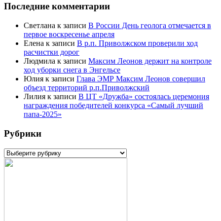
Последние комментарии
Светлана
к записи
В России День геолога отмечается в
первое воскресенье апреля
Елена
к записи
В р.п. Приволжском проверили ход
расчистки дорог
Людмила
к записи
Максим Леонов держит на контроле
ход уборки снега в Энгельсе
Юлия
к записи
Глава ЭМР Максим Леонов совершил
объезд территорий р.п.Приволжский
Лилия
к записи
В ЦТ «Дружба» состоялась церемония
награждения победителей конкурса «Самый лучший
папа-2025»
Рубрики
Рубрики