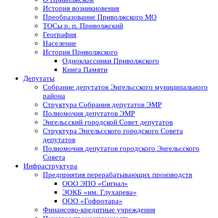
История возникновения
Преобразование Приволжского МО
ТОСы р. п. Приволжский
География
Население
История Приволжского
Одноклассники Приволжского
Книга Памяти
Депутаты
Собрание депутатов Энгельсского муниципального
района
Структура Собрания депутатов ЭМР
Полномочия депутатов ЭМР
Энгельсский городской Совет депутатов
Структура Энгельсского городского Совета
депутатов
Полномочия депутатов городского Энгельсского
Совета
Инфраструктура
Предприятия перерабатывающих производств
ООО ЭПО «Сигнал»
ЭОКБ «им. Глухарева»
ООО «Гофротара»
Финансово-кредитные учреждения