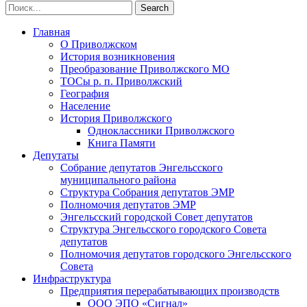
Главная
О Приволжском
История возникновения
Преобразование Приволжского МО
ТОСы р. п. Приволжский
География
Население
История Приволжского
Одноклассники Приволжского
Книга Памяти
Депутаты
Собрание депутатов Энгельсского
муниципального района
Структура Собрания депутатов ЭМР
Полномочия депутатов ЭМР
Энгельсский городской Совет депутатов
Структура Энгельсского городского Совета
депутатов
Полномочия депутатов городского Энгельсского
Совета
Инфраструктура
Предприятия перерабатывающих производств
ООО ЭПО «Сигнал»