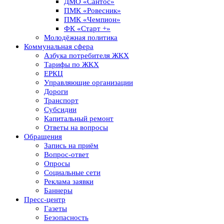
ДМО «Сантос»
ПМК «Ровесник»
ПМК «Чемпион»
ФК «Старт +»
Молодёжная политика
Коммунальная сфера
Азбука потребителя ЖКХ
Тарифы по ЖКХ
ЕРКЦ
Управляющие организации
Дороги
Транспорт
Субсидии
Капитальный ремонт
Ответы на вопросы
Обращения
Запись на приём
Вопрос-ответ
Опросы
Социальные сети
Реклама заявки
Баннеры
Пресс-центр
Газеты
Безопасность