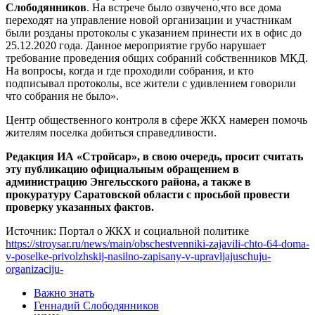
Слободянников
. На встрече было озвучено,что все дома
переходят на управление новой организации и участникам
были розданы протоколы с указанием принести их в офис до
25.12.2020 года. Данное мероприятие грубо нарушает
требование проведения общих собраний собственников МКД.
На вопросы, когда и где проходили собрания, и кто
подписывал протоколы, все жители с удивлением говорили
что собрания не было».
Центр общественного контроля в сфере ЖКХ намерен помочь
жителям поселка добиться справедливости.
Редакция ИА «Стройсар», в свою очередь, просит считать
эту публикацию официальным обращением в
администрацию Энгельсского района, а также в
прокуратуру Саратовской области с просьбой провести
проверку указанных фактов.
Источник: Портал о ЖКХ и социальной политике
https://stroysar.ru/news/main/obschestvenniki-zajavili-chto-64-doma-
v-poselke-privolzhskij-nasilno-zapisany-v-upravljajuschuju-
organizaciju-
Важно знать
Геннадий Слободянников