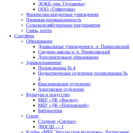
ЭОКБ «им. Глухарева»
ООО «Гофротара»
Финансово-кредитные учреждения
Пищевая промышленность
Сельскохозяйственные предприятия
Связь, почта
Соцсфера
Образование
Дошкольные учреждения р. п. Приволжский
Средние школы р. п. Приволжский
Дополнительное образование
Здравоохранение
Поликлиника № 4
Педиатрическое отделение поликлиники №
4
Квасниковское отделение
Анисовское отделение
Культура и искусство
МБУ «ДК «Восход»
МБУ «ДК «Покровский»
Библиотеки
Спорт
Стадион «Сигнал»
ДЮСШ — 1
Клубы «МБУ Энгельсская молодежь». Расписание