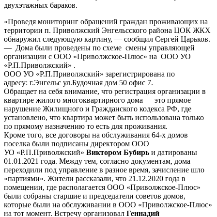
двухэтажных бараков.
«Проведя мониторинг обращений граждан проживающих на
территории п. Приволжский Энгельсского района ЦОК ЖКХ
обнаружил следующую картину, — сообщил Сергей Царьков.
— Дома были проведены по схеме смены управляющей
организации с ООО «Приволжское-Плюс» на ООО УО
«Р.П.Приволжский» .
ООО УО «Р.П.Приволжский» зарегистрирована по
адресу: г.Энгельс ул.Будочная дом 50 офис 7.
Обращает на себя внимание, что регистрация организации в
квартире жилого многоквартирного дома — это прямое
нарушение Жилищного и Гражданского кодекса РФ, где
установлено, что квартира может быть использована только
по прямому назначению то есть для проживания.
Кроме того, все договоры на обслуживания 64-х домов
поселка были подписаны директором ООО
УО «Р.П.Приволжский»
Виктором Бубирь
и датированы
01.01.2021 года. Между тем, согласно документам, дома
переходили под управление в разное время, зачисление шло
«партиями». Жители рассказали, что 21.12.2020 года в
помещении, где располагается ООО «Приволжское-Плюс»
были собраны старшие и председатели советов домов,
которые были на обслуживании в ООО «Приволжское-Плюс»
на тот момент. Встречу организовал
Геннадий