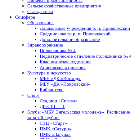
Пищевая промышленность
Сельскохозяйственные предприятия
Связь, почта
Соцсфера
Образование
Дошкольные учреждения р. п. Приволжский
Средние школы р. п. Приволжский
Дополнительное образование
Здравоохранение
Поликлиника № 4
Педиатрическое отделение поликлиники № 4
Квасниковское отделение
Анисовское отделение
Культура и искусство
МБУ «ДК «Восход»
МБУ «ДК «Покровский»
Библиотеки
Спорт
Стадион «Сигнал»
ДЮСШ — 1
Клубы «МБУ Энгельсская молодежь». Расписание
занятий клубов.
СТЦ «Старт»
ПМК «Сатурн»
ПМК «Лагуна»