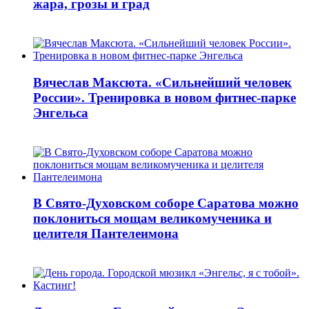
жара, грозы и град
Вячеслав Максюта. «Сильнейший человек
России». Тренировка в новом фитнес-парке
Энгельса
В Свято-Духовском соборе Саратова можно
поклониться мощам великомученика и
целителя Пантелеимона