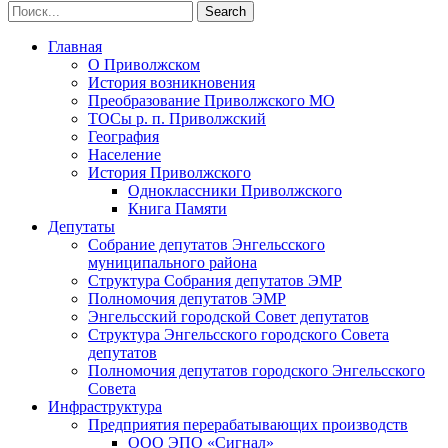
Главная
О Приволжском
История возникновения
Преобразование Приволжского МО
ТОСы р. п. Приволжский
География
Население
История Приволжского
Одноклассники Приволжского
Книга Памяти
Депутаты
Собрание депутатов Энгельсского
муниципального района
Структура Собрания депутатов ЭМР
Полномочия депутатов ЭМР
Энгельсский городской Совет депутатов
Структура Энгельсского городского Совета
депутатов
Полномочия депутатов городского Энгельсского
Совета
Инфраструктура
Предприятия перерабатывающих производств
ООО ЭПО «Сигнал»