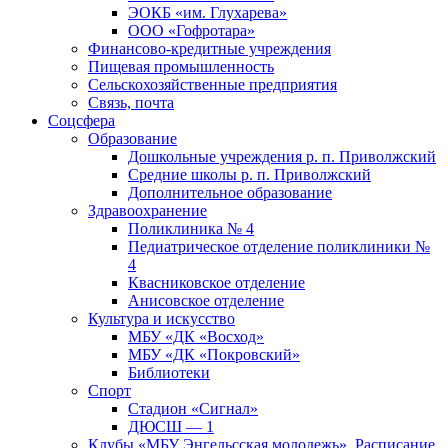
ЭОКБ «им. Глухарева»
ООО «Гофротара»
Финансово-кредитные учреждения
Пищевая промышленность
Сельскохозяйственные предприятия
Связь, почта
Соцсфера
Образование
Дошкольные учреждения р. п. Приволжский
Средние школы р. п. Приволжский
Дополнительное образование
Здравоохранение
Поликлиника № 4
Педиатрическое отделение поликлиники №
4
Квасниковское отделение
Анисовское отделение
Культура и искусство
МБУ «ДК «Восход»
МБУ «ДК «Покровский»
Библиотеки
Спорт
Стадион «Сигнал»
ДЮСШ — 1
Клубы «МБУ Энгельсская молодежь». Расписание