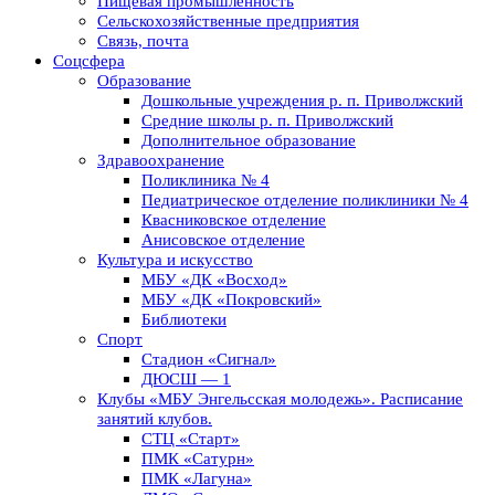
Пищевая промышленность
Сельскохозяйственные предприятия
Связь, почта
Соцсфера
Образование
Дошкольные учреждения р. п. Приволжский
Средние школы р. п. Приволжский
Дополнительное образование
Здравоохранение
Поликлиника № 4
Педиатрическое отделение поликлиники № 4
Квасниковское отделение
Анисовское отделение
Культура и искусство
МБУ «ДК «Восход»
МБУ «ДК «Покровский»
Библиотеки
Спорт
Стадион «Сигнал»
ДЮСШ — 1
Клубы «МБУ Энгельсская молодежь». Расписание
занятий клубов.
СТЦ «Старт»
ПМК «Сатурн»
ПМК «Лагуна»