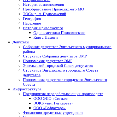
История возникновения
Преобразование Приволжского МО
ТОСы р. п. Приволжский
География
Население
История Приволжского
Одноклассники Приволжского
Книга Памяти
Депутаты
Собрание депутатов Энгельсского муниципального
района
Структура Собрания депутатов ЭМР
Полномочия депутатов ЭМР
Энгельсский городской Совет депутатов
Структура Энгельсского городского Совета
депутатов
Полномочия депутатов городского Энгельсского
Совета
Инфраструктура
Предприятия перерабатывающих производств
ООО ЭПО «Сигнал»
ЭОКБ «им. Глухарева»
ООО «Гофротара»
Финансово-кредитные учреждения