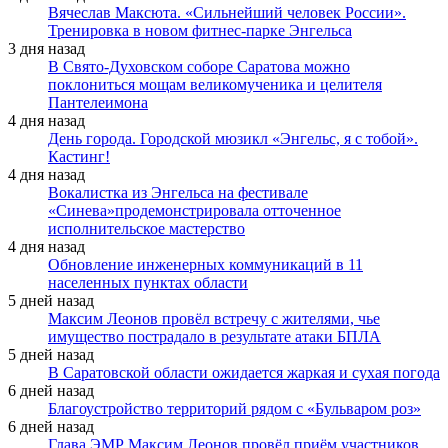
Вячеслав Максюта. «Сильнейший человек России».
Тренировка в новом фитнес-парке Энгельса
3 дня назад
В Свято-Духовском соборе Саратова можно
поклониться мощам великомученика и целителя
Пантелеимона
4 дня назад
День города. Городской мюзикл «Энгельс, я с тобой».
Кастинг!
4 дня назад
Вокалистка из Энгельса на фестивале
«Синева»продемонстрировала отточенное
исполнительское мастерство
4 дня назад
Обновление инженерных коммуникаций в 11
населенных пунктах области
5 дней назад
Максим Леонов провёл встречу с жителями, чье
имущество пострадало в результате атаки БПЛА
5 дней назад
В Саратовской области ожидается жаркая и сухая погода
6 дней назад
Благоустройство территорий рядом с «Бульваром роз»
6 дней назад
Глава ЭМР Максим Леонов провёл приём участников