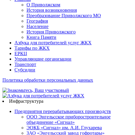
О Приволжском
История возникновения
Преобразование Приволжского МО
География
Население
История Приволжского
Книга Памяти
Азбука для потребителей услуг ЖКХ
Тарифы по ЖКХ
ЕРКЦ
Управляющие организации
Транспорт
Субсидии
Политика обработки персональных данных
Инфраструктура
Предприятия перерабатывающих производств
ООО Энгельсское приборостроительное
объединение «Сигнал»
ЭОКБ «Сигнал» им. А.И. Глухарева
ЗАО «Энгельсский завод гофротары»