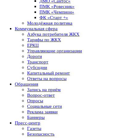
ДМО «Сантос»
ПМК «Ровесник»
ПМК «Чемпион»
ФК «Старт +»
Молодёжная политика
Коммунальная сфера
Азбука потребителя ЖКХ
Тарифы по ЖКХ
ЕРКЦ
Управляющие организации
Дороги
Транспорт
Субсидии
Капитальный ремонт
Ответы на вопросы
Обращения
Запись на приём
Вопрос-ответ
Опросы
Социальные сети
Реклама заявки
Баннеры
Пресс-центр
Газеты
Безопасность