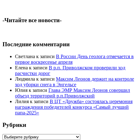
-Читайте все новости-
Последние комментарии
Светлана
к записи
В России День геолога отмечается в
первое воскресенье апреля
Елена
к записи
В р.п. Приволжском проверили ход
расчистки дорог
Людмила
к записи
Максим Леонов держит на контроле
ход уборки снега в Энгельсе
Юлия
к записи
Глава ЭМР Максим Леонов совершил
объезд территорий р.п.Приволжский
Лилия
к записи
В ЦТ «Дружба» состоялась церемония
награждения победителей конкурса «Самый лучший
папа-2025»
Рубрики
Рубрики