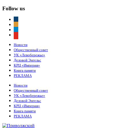
Follow us
vkontakte
odnoklassniki
telegram
youtube
Новости
Общественный совет
УК «Левобережье»
Деловой Энгельс
КРЦ «Империя»
Книга памяти
РЕКЛАМА
Новости
Общественный совет
УК «Левобережье»
Деловой Энгельс
КРЦ «Империя»
Книга памяти
РЕКЛАМА