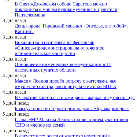
В Свято-Духовском соборе Саратова можно
поклониться мощам великомученика и целителя
Пантелеимона
3 дня назад
День города. Городской мюзикл «Энгельс, я с тобой».
Кастинг!
3 дня назад
Вокалистка из Энгельса на фестивале
«Синева»продемонстрировала отточенное
исполнительское мастерство
3 дня назад
Обновление инженерных коммуникаций в 11
населенных пунктах области
4 дня назад
Максим Леонов провёл встречу с жителями, чье
имущество пострадало в результате атаки БПЛА
4 дня назад
В Саратовской области ожидается жаркая и сухая погода
5 дней назад
Благоустройство территорий рядом с «Бульваром роз»
5 дней назад
Глава ЭМР Максим Леонов провёл приём участников
СВО и членов их семей
5 дней назад
В августе всех россиян ждет ряд изменений в