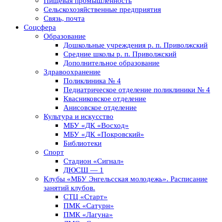
Пищевая промышленность
Сельскохозяйственные предприятия
Связь, почта
Соцсфера
Образование
Дошкольные учреждения р. п. Приволжский
Средние школы р. п. Приволжский
Дополнительное образование
Здравоохранение
Поликлиника № 4
Педиатрическое отделение поликлиники № 4
Квасниковское отделение
Анисовское отделение
Культура и искусство
МБУ «ДК «Восход»
МБУ «ДК «Покровский»
Библиотеки
Спорт
Стадион «Сигнал»
ДЮСШ — 1
Клубы «МБУ Энгельсская молодежь». Расписание
занятий клубов.
СТЦ «Старт»
ПМК «Сатурн»
ПМК «Лагуна»