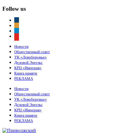
Follow us
vkontakte
odnoklassniki
telegram
youtube
Новости
Общественный совет
УК «Левобережье»
Деловой Энгельс
КРЦ «Империя»
Книга памяти
РЕКЛАМА
Новости
Общественный совет
УК «Левобережье»
Деловой Энгельс
КРЦ «Империя»
Книга памяти
РЕКЛАМА