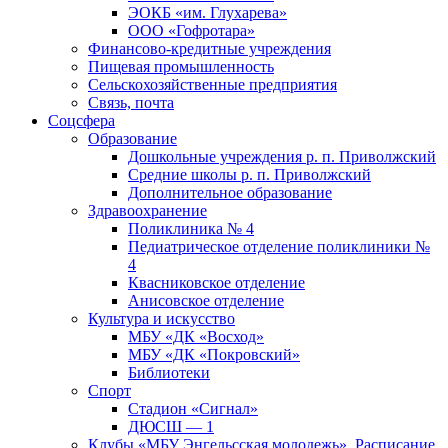
ЭОКБ «им. Глухарева»
ООО «Гофротара»
Финансово-кредитные учреждения
Пищевая промышленность
Сельскохозяйственные предприятия
Связь, почта
Соцсфера
Образование
Дошкольные учреждения р. п. Приволжский
Средние школы р. п. Приволжский
Дополнительное образование
Здравоохранение
Поликлиника № 4
Педиатрическое отделение поликлиники №
4
Квасниковское отделение
Анисовское отделение
Культура и искусство
МБУ «ДК «Восход»
МБУ «ДК «Покровский»
Библиотеки
Спорт
Стадион «Сигнал»
ДЮСШ — 1
Клубы «МБУ Энгельсская молодежь». Расписание