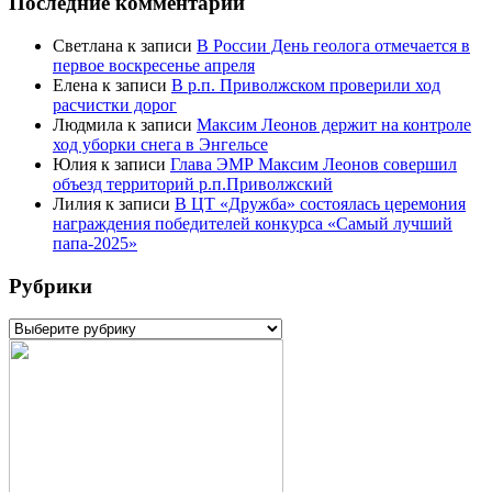
Последние комментарии
Светлана
к записи
В России День геолога отмечается в
первое воскресенье апреля
Елена
к записи
В р.п. Приволжском проверили ход
расчистки дорог
Людмила
к записи
Максим Леонов держит на контроле
ход уборки снега в Энгельсе
Юлия
к записи
Глава ЭМР Максим Леонов совершил
объезд территорий р.п.Приволжский
Лилия
к записи
В ЦТ «Дружба» состоялась церемония
награждения победителей конкурса «Самый лучший
папа-2025»
Рубрики
Рубрики