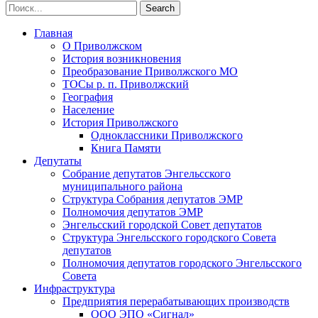
Главная
О Приволжском
История возникновения
Преобразование Приволжского МО
ТОСы р. п. Приволжский
География
Население
История Приволжского
Одноклассники Приволжского
Книга Памяти
Депутаты
Собрание депутатов Энгельсского
муниципального района
Структура Собрания депутатов ЭМР
Полномочия депутатов ЭМР
Энгельсский городской Совет депутатов
Структура Энгельсского городского Совета
депутатов
Полномочия депутатов городского Энгельсского
Совета
Инфраструктура
Предприятия перерабатывающих производств
ООО ЭПО «Сигнал»