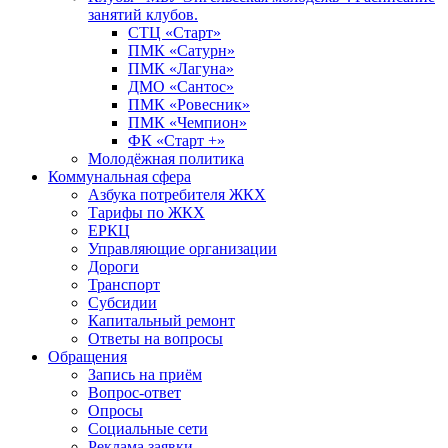
занятий клубов.
СТЦ «Старт»
ПМК «Сатурн»
ПМК «Лагуна»
ДМО «Сантос»
ПМК «Ровесник»
ПМК «Чемпион»
ФК «Старт +»
Молодёжная политика
Коммунальная сфера
Азбука потребителя ЖКХ
Тарифы по ЖКХ
ЕРКЦ
Управляющие организации
Дороги
Транспорт
Субсидии
Капитальный ремонт
Ответы на вопросы
Обращения
Запись на приём
Вопрос-ответ
Опросы
Социальные сети
Реклама заявки