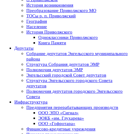
История возникновения
Преобразование Приволжского МО
ТОСы р. п. Приволжский
География
Население
История Приволжского
Одноклассники Приволжского
Книга Памяти
Депутаты
Собрание депутатов Энгельсского муниципального
района
Структура Собрания депутатов ЭМР
Полномочия депутатов ЭМР
Энгельсский городской Совет депутатов
Структура Энгельсского городского Совета
депутатов
Полномочия депутатов городского Энгельсского
Совета
Инфраструктура
Предприятия перерабатывающих производств
ООО ЭПО «Сигнал»
ЭОКБ «им. Глухарева»
ООО «Гофротара»
Финансово-кредитные учреждения