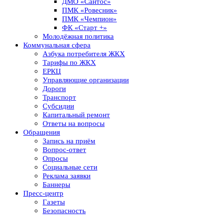
ДМО «Сантос»
ПМК «Ровесник»
ПМК «Чемпион»
ФК «Старт +»
Молодёжная политика
Коммунальная сфера
Азбука потребителя ЖКХ
Тарифы по ЖКХ
ЕРКЦ
Управляющие организации
Дороги
Транспорт
Субсидии
Капитальный ремонт
Ответы на вопросы
Обращения
Запись на приём
Вопрос-ответ
Опросы
Социальные сети
Реклама заявки
Баннеры
Пресс-центр
Газеты
Безопасность