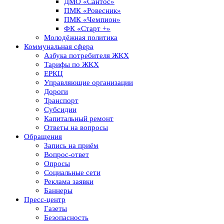
ДМО «Сантос»
ПМК «Ровесник»
ПМК «Чемпион»
ФК «Старт +»
Молодёжная политика
Коммунальная сфера
Азбука потребителя ЖКХ
Тарифы по ЖКХ
ЕРКЦ
Управляющие организации
Дороги
Транспорт
Субсидии
Капитальный ремонт
Ответы на вопросы
Обращения
Запись на приём
Вопрос-ответ
Опросы
Социальные сети
Реклама заявки
Баннеры
Пресс-центр
Газеты
Безопасность