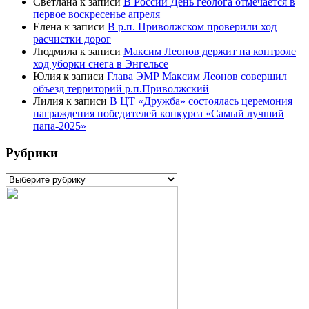
Светлана
к записи
В России День геолога отмечается в
первое воскресенье апреля
Елена
к записи
В р.п. Приволжском проверили ход
расчистки дорог
Людмила
к записи
Максим Леонов держит на контроле
ход уборки снега в Энгельсе
Юлия
к записи
Глава ЭМР Максим Леонов совершил
объезд территорий р.п.Приволжский
Лилия
к записи
В ЦТ «Дружба» состоялась церемония
награждения победителей конкурса «Самый лучший
папа-2025»
Рубрики
Рубрики