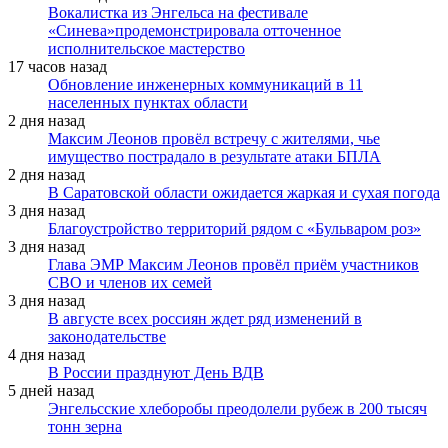
Вокалистка из Энгельса на фестивале
«Синева»продемонстрировала отточенное
исполнительское мастерство
17 часов назад
Обновление инженерных коммуникаций в 11
населенных пунктах области
2 дня назад
Максим Леонов провёл встречу с жителями, чье
имущество пострадало в результате атаки БПЛА
2 дня назад
В Саратовской области ожидается жаркая и сухая погода
3 дня назад
Благоустройство территорий рядом с «Бульваром роз»
3 дня назад
Глава ЭМР Максим Леонов провёл приём участников
СВО и членов их семей
3 дня назад
В августе всех россиян ждет ряд изменений в
законодательстве
4 дня назад
В России празднуют День ВДВ
5 дней назад
Энгельсские хлеборобы преодолели рубеж в 200 тысяч
тонн зерна