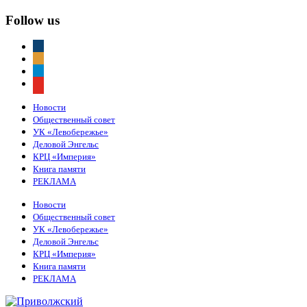
Follow us
vkontakte
odnoklassniki
telegram
youtube
Новости
Общественный совет
УК «Левобережье»
Деловой Энгельс
КРЦ «Империя»
Книга памяти
РЕКЛАМА
Новости
Общественный совет
УК «Левобережье»
Деловой Энгельс
КРЦ «Империя»
Книга памяти
РЕКЛАМА