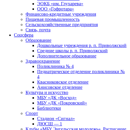
ЭОКБ «им. Глухарева»
ООО «Гофротара»
Финансово-кредитные учреждения
Пищевая промышленность
Сельскохозяйственные предприятия
Связь, почта
Соцсфера
Образование
Дошкольные учреждения р. п. Приволжский
Средние школы р. п. Приволжский
Дополнительное образование
Здравоохранение
Поликлиника № 4
Педиатрическое отделение поликлиники №
4
Квасниковское отделение
Анисовское отделение
Культура и искусство
МБУ «ДК «Восход»
МБУ «ДК «Покровский»
Библиотеки
Спорт
Стадион «Сигнал»
ДЮСШ — 1
Клубы «МБУ Энгельсская молодежь». Расписание