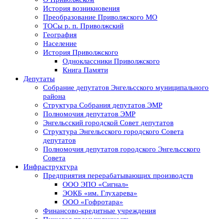
История возникновения
Преобразование Приволжского МО
ТОСы р. п. Приволжский
География
Население
История Приволжского
Одноклассники Приволжского
Книга Памяти
Депутаты
Собрание депутатов Энгельсского муниципального
района
Структура Собрания депутатов ЭМР
Полномочия депутатов ЭМР
Энгельсский городской Совет депутатов
Структура Энгельсского городского Совета
депутатов
Полномочия депутатов городского Энгельсского
Совета
Инфраструктура
Предприятия перерабатывающих производств
ООО ЭПО «Сигнал»
ЭОКБ «им. Глухарева»
ООО «Гофротара»
Финансово-кредитные учреждения