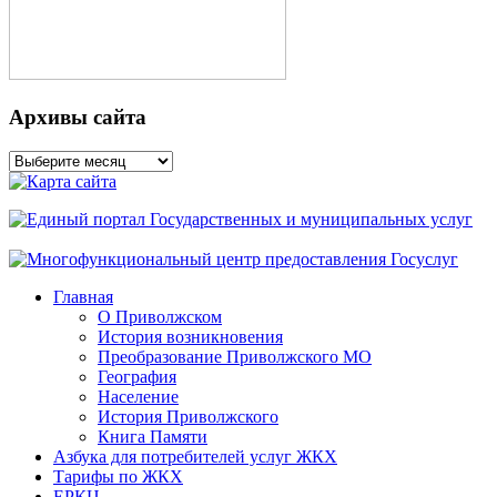
Архивы сайта
Архивы
сайта
Главная
О Приволжском
История возникновения
Преобразование Приволжского МО
География
Население
История Приволжского
Книга Памяти
Азбука для потребителей услуг ЖКХ
Тарифы по ЖКХ
ЕРКЦ