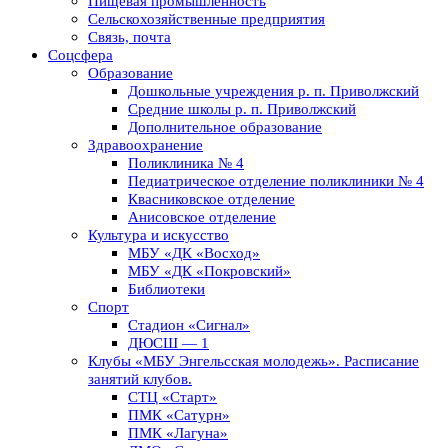
Пищевая промышленность
Сельскохозяйственные предприятия
Связь, почта
Соцсфера
Образование
Дошкольные учреждения р. п. Приволжский
Средние школы р. п. Приволжский
Дополнительное образование
Здравоохранение
Поликлиника № 4
Педиатрическое отделение поликлиники № 4
Квасниковское отделение
Анисовское отделение
Культура и искусство
МБУ «ДК «Восход»
МБУ «ДК «Покровский»
Библиотеки
Спорт
Стадион «Сигнал»
ДЮСШ — 1
Клубы «МБУ Энгельсская молодежь». Расписание
занятий клубов.
СТЦ «Старт»
ПМК «Сатурн»
ПМК «Лагуна»