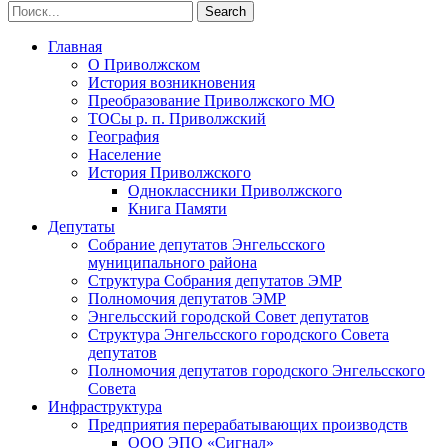
Главная
О Приволжском
История возникновения
Преобразование Приволжского МО
ТОСы р. п. Приволжский
География
Население
История Приволжского
Одноклассники Приволжского
Книга Памяти
Депутаты
Собрание депутатов Энгельсского
муниципального района
Структура Собрания депутатов ЭМР
Полномочия депутатов ЭМР
Энгельсский городской Совет депутатов
Структура Энгельсского городского Совета
депутатов
Полномочия депутатов городского Энгельсского
Совета
Инфраструктура
Предприятия перерабатывающих производств
ООО ЭПО «Сигнал»