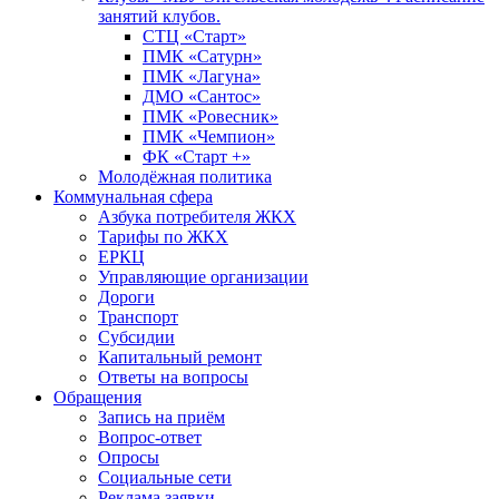
занятий клубов.
СТЦ «Старт»
ПМК «Сатурн»
ПМК «Лагуна»
ДМО «Сантос»
ПМК «Ровесник»
ПМК «Чемпион»
ФК «Старт +»
Молодёжная политика
Коммунальная сфера
Азбука потребителя ЖКХ
Тарифы по ЖКХ
ЕРКЦ
Управляющие организации
Дороги
Транспорт
Субсидии
Капитальный ремонт
Ответы на вопросы
Обращения
Запись на приём
Вопрос-ответ
Опросы
Социальные сети
Реклама заявки