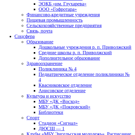
ЭОКБ «им. Глухарева»
ООО «Гофротара»
Финансово-кредитные учреждения
Пищевая промышленность
Сельскохозяйственные предприятия
Связь, почта
Соцсфера
Образование
Дошкольные учреждения р. п. Приволжский
Средние школы р. п. Приволжский
Дополнительное образование
Здравоохранение
Поликлиника № 4
Педиатрическое отделение поликлиники №
4
Квасниковское отделение
Анисовское отделение
Культура и искусство
МБУ «ДК «Восход»
МБУ «ДК «Покровский»
Библиотеки
Спорт
Стадион «Сигнал»
ДЮСШ — 1
Клубы «МБУ Энгельсская молодежь». Расписание