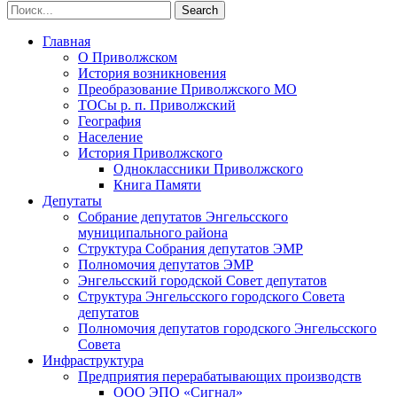
Главная
О Приволжском
История возникновения
Преобразование Приволжского МО
ТОСы р. п. Приволжский
География
Население
История Приволжского
Одноклассники Приволжского
Книга Памяти
Депутаты
Собрание депутатов Энгельсского
муниципального района
Структура Собрания депутатов ЭМР
Полномочия депутатов ЭМР
Энгельсский городской Совет депутатов
Структура Энгельсского городского Совета
депутатов
Полномочия депутатов городского Энгельсского
Совета
Инфраструктура
Предприятия перерабатывающих производств
ООО ЭПО «Сигнал»