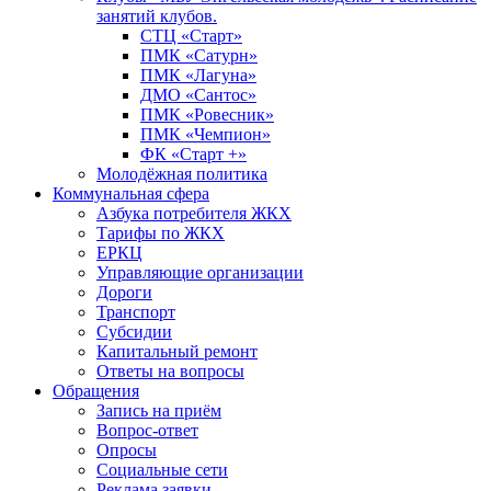
занятий клубов.
СТЦ «Старт»
ПМК «Сатурн»
ПМК «Лагуна»
ДМО «Сантос»
ПМК «Ровесник»
ПМК «Чемпион»
ФК «Старт +»
Молодёжная политика
Коммунальная сфера
Азбука потребителя ЖКХ
Тарифы по ЖКХ
ЕРКЦ
Управляющие организации
Дороги
Транспорт
Субсидии
Капитальный ремонт
Ответы на вопросы
Обращения
Запись на приём
Вопрос-ответ
Опросы
Социальные сети
Реклама заявки