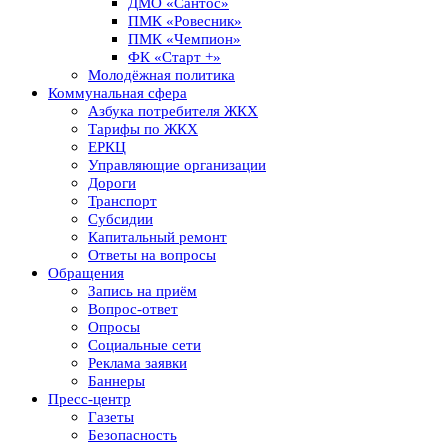
ДМО «Сантос»
ПМК «Ровесник»
ПМК «Чемпион»
ФК «Старт +»
Молодёжная политика
Коммунальная сфера
Азбука потребителя ЖКХ
Тарифы по ЖКХ
ЕРКЦ
Управляющие организации
Дороги
Транспорт
Субсидии
Капитальный ремонт
Ответы на вопросы
Обращения
Запись на приём
Вопрос-ответ
Опросы
Социальные сети
Реклама заявки
Баннеры
Пресс-центр
Газеты
Безопасность