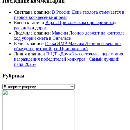
Последние комментарии
Светлана
к записи
В России День геолога отмечается в
первое воскресенье апреля
Елена
к записи
В р.п. Приволжском проверили ход
расчистки дорог
Людмила
к записи
Максим Леонов держит на контроле
ход уборки снега в Энгельсе
Юлия
к записи
Глава ЭМР Максим Леонов совершил
объезд территорий р.п.Приволжский
Лилия
к записи
В ЦТ «Дружба» состоялась церемония
награждения победителей конкурса «Самый лучший
папа-2025»
Рубрики
Рубрики