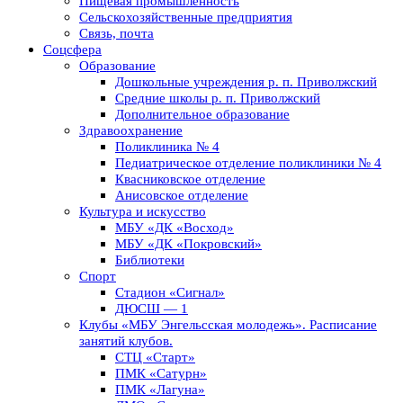
Пищевая промышленность
Сельскохозяйственные предприятия
Связь, почта
Соцсфера
Образование
Дошкольные учреждения р. п. Приволжский
Средние школы р. п. Приволжский
Дополнительное образование
Здравоохранение
Поликлиника № 4
Педиатрическое отделение поликлиники № 4
Квасниковское отделение
Анисовское отделение
Культура и искусство
МБУ «ДК «Восход»
МБУ «ДК «Покровский»
Библиотеки
Спорт
Стадион «Сигнал»
ДЮСШ — 1
Клубы «МБУ Энгельсская молодежь». Расписание
занятий клубов.
СТЦ «Старт»
ПМК «Сатурн»
ПМК «Лагуна»