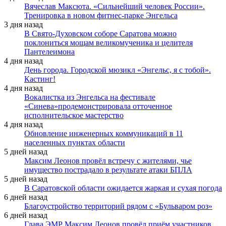
Вячеслав Максюта. «Сильнейший человек России».
Тренировка в новом фитнес-парке Энгельса
3 дня назад
В Свято-Духовском соборе Саратова можно
поклониться мощам великомученика и целителя
Пантелеимона
4 дня назад
День города. Городской мюзикл «Энгельс, я с тобой».
Кастинг!
4 дня назад
Вокалистка из Энгельса на фестивале
«Синева»продемонстрировала отточенное
исполнительское мастерство
4 дня назад
Обновление инженерных коммуникаций в 11
населенных пунктах области
5 дней назад
Максим Леонов провёл встречу с жителями, чье
имущество пострадало в результате атаки БПЛА
5 дней назад
В Саратовской области ожидается жаркая и сухая погода
6 дней назад
Благоустройство территорий рядом с «Бульваром роз»
6 дней назад
Глава ЭМР Максим Леонов провёл приём участников