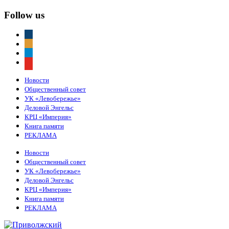
Follow us
vkontakte
odnoklassniki
telegram
youtube
Новости
Общественный совет
УК «Левобережье»
Деловой Энгельс
КРЦ «Империя»
Книга памяти
РЕКЛАМА
Новости
Общественный совет
УК «Левобережье»
Деловой Энгельс
КРЦ «Империя»
Книга памяти
РЕКЛАМА