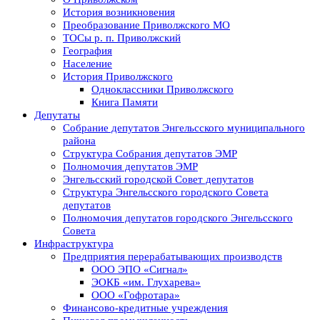
История возникновения
Преобразование Приволжского МО
ТОСы р. п. Приволжский
География
Население
История Приволжского
Одноклассники Приволжского
Книга Памяти
Депутаты
Собрание депутатов Энгельсского муниципального
района
Структура Собрания депутатов ЭМР
Полномочия депутатов ЭМР
Энгельсский городской Совет депутатов
Структура Энгельсского городского Совета
депутатов
Полномочия депутатов городского Энгельсского
Совета
Инфраструктура
Предприятия перерабатывающих производств
ООО ЭПО «Сигнал»
ЭОКБ «им. Глухарева»
ООО «Гофротара»
Финансово-кредитные учреждения