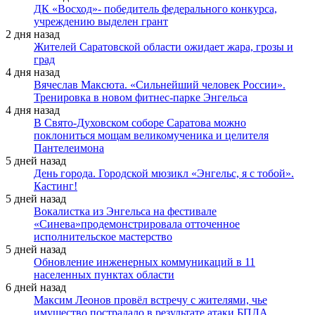
ДК «Восход»- победитель федерального конкурса,
учреждению выделен грант
2 дня назад
Жителей Саратовской области ожидает жара, грозы и
град
4 дня назад
Вячеслав Максюта. «Сильнейший человек России».
Тренировка в новом фитнес-парке Энгельса
4 дня назад
В Свято-Духовском соборе Саратова можно
поклониться мощам великомученика и целителя
Пантелеимона
5 дней назад
День города. Городской мюзикл «Энгельс, я с тобой».
Кастинг!
5 дней назад
Вокалистка из Энгельса на фестивале
«Синева»продемонстрировала отточенное
исполнительское мастерство
5 дней назад
Обновление инженерных коммуникаций в 11
населенных пунктах области
6 дней назад
Максим Леонов провёл встречу с жителями, чье
имущество пострадало в результате атаки БПЛА