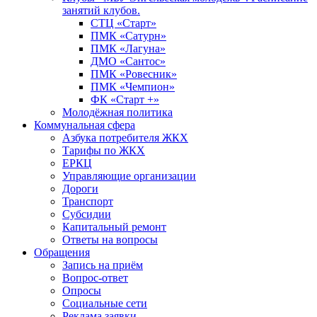
занятий клубов.
СТЦ «Старт»
ПМК «Сатурн»
ПМК «Лагуна»
ДМО «Сантос»
ПМК «Ровесник»
ПМК «Чемпион»
ФК «Старт +»
Молодёжная политика
Коммунальная сфера
Азбука потребителя ЖКХ
Тарифы по ЖКХ
ЕРКЦ
Управляющие организации
Дороги
Транспорт
Субсидии
Капитальный ремонт
Ответы на вопросы
Обращения
Запись на приём
Вопрос-ответ
Опросы
Социальные сети
Реклама заявки