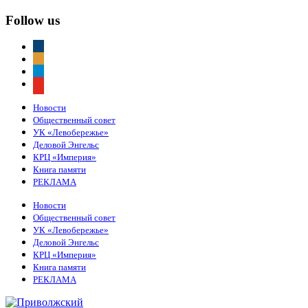
Follow us
vkontakte
odnoklassniki
telegram
youtube
Новости
Общественный совет
УК «Левобережье»
Деловой Энгельс
КРЦ «Империя»
Книга памяти
РЕКЛАМА
Новости
Общественный совет
УК «Левобережье»
Деловой Энгельс
КРЦ «Империя»
Книга памяти
РЕКЛАМА