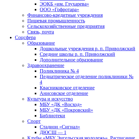
ЭОКБ «им. Глухарева»
ООО «Гофротара»
Финансово-кредитные учреждения
Пищевая промышленность
Сельскохозяйственные предприятия
Связь, почта
Соцсфера
Образование
Дошкольные учреждения р. п. Приволжский
Средние школы р. п. Приволжский
Дополнительное образование
Здравоохранение
Поликлиника № 4
Педиатрическое отделение поликлиники №
4
Квасниковское отделение
Анисовское отделение
Культура и искусство
МБУ «ДК «Восход»
МБУ «ДК «Покровский»
Библиотеки
Спорт
Стадион «Сигнал»
ДЮСШ — 1
Клубы «МБУ Энгельсская молодежь». Расписание