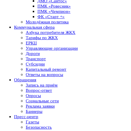
ДМО «Сантос»
ПМК «Ровесник»
ПМК «Чемпион»
ФК «Старт +»
Молодёжная политика
Коммунальная сфера
Азбука потребителя ЖКХ
Тарифы по ЖКХ
ЕРКЦ
Управляющие организации
Дороги
Транспорт
Субсидии
Капитальный ремонт
Ответы на вопросы
Обращения
Запись на приём
Вопрос-ответ
Опросы
Социальные сети
Реклама заявки
Баннеры
Пресс-центр
Газеты
Безопасность