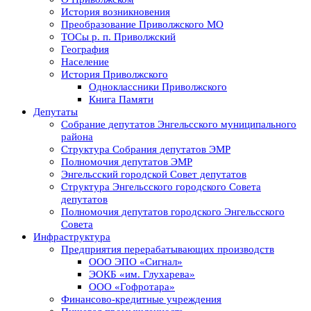
История возникновения
Преобразование Приволжского МО
ТОСы р. п. Приволжский
География
Население
История Приволжского
Одноклассники Приволжского
Книга Памяти
Депутаты
Собрание депутатов Энгельсского муниципального
района
Структура Собрания депутатов ЭМР
Полномочия депутатов ЭМР
Энгельсский городской Совет депутатов
Структура Энгельсского городского Совета
депутатов
Полномочия депутатов городского Энгельсского
Совета
Инфраструктура
Предприятия перерабатывающих производств
ООО ЭПО «Сигнал»
ЭОКБ «им. Глухарева»
ООО «Гофротара»
Финансово-кредитные учреждения