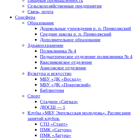
Пищевая промышленность
Сельскохозяйственные предприятия
Связь, почта
Соцсфера
Образование
Дошкольные учреждения р. п. Приволжский
Средние школы р. п. Приволжский
Дополнительное образование
Здравоохранение
Поликлиника № 4
Педиатрическое отделение поликлиники № 4
Квасниковское отделение
Анисовское отделение
Культура и искусство
МБУ «ДК «Восход»
МБУ «ДК «Покровский»
Библиотеки
Спорт
Стадион «Сигнал»
ДЮСШ — 1
Клубы «МБУ Энгельсская молодежь». Расписание
занятий клубов.
СТЦ «Старт»
ПМК «Сатурн»
ПМК «Лагуна»