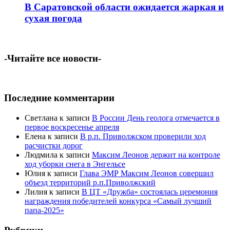
В Саратовской области ожидается жаркая и
сухая погода
-Читайте все новости-
Последние комментарии
Светлана
к записи
В России День геолога отмечается в
первое воскресенье апреля
Елена
к записи
В р.п. Приволжском проверили ход
расчистки дорог
Людмила
к записи
Максим Леонов держит на контроле
ход уборки снега в Энгельсе
Юлия
к записи
Глава ЭМР Максим Леонов совершил
объезд территорий р.п.Приволжский
Лилия
к записи
В ЦТ «Дружба» состоялась церемония
награждения победителей конкурса «Самый лучший
папа-2025»