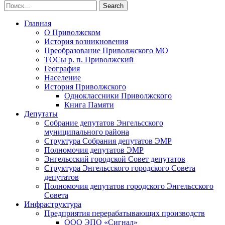
Главная
О Приволжском
История возникновения
Преобразование Приволжского МО
ТОСы р. п. Приволжский
География
Население
История Приволжского
Одноклассники Приволжского
Книга Памяти
Депутаты
Собрание депутатов Энгельсского
муниципального района
Структура Собрания депутатов ЭМР
Полномочия депутатов ЭМР
Энгельсский городской Совет депутатов
Структура Энгельсского городского Совета
депутатов
Полномочия депутатов городского Энгельсского
Совета
Инфраструктура
Предприятия перерабатывающих производств
ООО ЭПО «Сигнал»