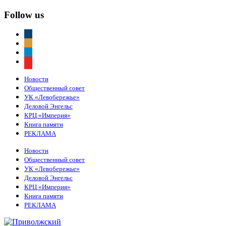
Follow us
vkontakte
odnoklassniki
telegram
youtube
Новости
Общественный совет
УК «Левобережье»
Деловой Энгельс
КРЦ «Империя»
Книга памяти
РЕКЛАМА
Новости
Общественный совет
УК «Левобережье»
Деловой Энгельс
КРЦ «Империя»
Книга памяти
РЕКЛАМА