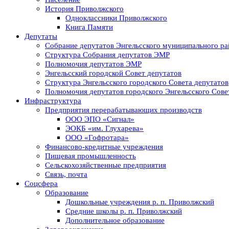
История Приволжского
Одноклассники Приволжского
Книга Памяти
Депутаты
Собрание депутатов Энгельсского муниципального ра
Структура Собрания депутатов ЭМР
Полномочия депутатов ЭМР
Энгельсский городской Совет депутатов
Структура Энгельсского городского Совета депутатов
Полномочия депутатов городского Энгельсского Сове
Инфраструктура
Предприятия перерабатывающих производств
ООО ЭПО «Сигнал»
ЭОКБ «им. Глухарева»
ООО «Гофротара»
Финансово-кредитные учреждения
Пищевая промышленность
Сельскохозяйственные предприятия
Связь, почта
Соцсфера
Образование
Дошкольные учреждения р. п. Приволжский
Средние школы р. п. Приволжский
Дополнительное образование