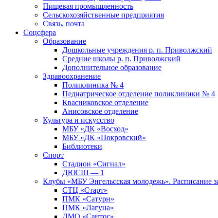
Пищевая промышленность
Сельскохозяйственные предприятия
Связь, почта
Соцсфера
Образование
Дошкольные учреждения р. п. Приволжский
Средние школы р. п. Приволжский
Дополнительное образование
Здравоохранение
Поликлиника № 4
Педиатрическое отделение поликлиники № 4
Квасниковское отделение
Анисовское отделение
Культура и искусство
МБУ «ДК «Восход»
МБУ «ДК «Покровский»
Библиотеки
Спорт
Стадион «Сигнал»
ДЮСШ — 1
Клубы «МБУ Энгельсская молодежь». Расписание з
СТЦ «Старт»
ПМК «Сатурн»
ПМК «Лагуна»
ДМО «Сантос»