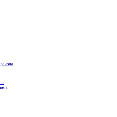
 района
ов
вета