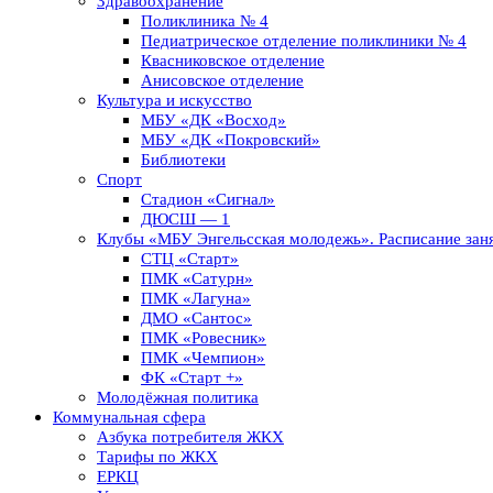
Здравоохранение
Поликлиника № 4
Педиатрическое отделение поликлиники № 4
Квасниковское отделение
Анисовское отделение
Культура и искусство
МБУ «ДК «Восход»
МБУ «ДК «Покровский»
Библиотеки
Спорт
Стадион «Сигнал»
ДЮСШ — 1
Клубы «МБУ Энгельсская молодежь». Расписание заня
СТЦ «Старт»
ПМК «Сатурн»
ПМК «Лагуна»
ДМО «Сантос»
ПМК «Ровесник»
ПМК «Чемпион»
ФК «Старт +»
Молодёжная политика
Коммунальная сфера
Азбука потребителя ЖКХ
Тарифы по ЖКХ
ЕРКЦ