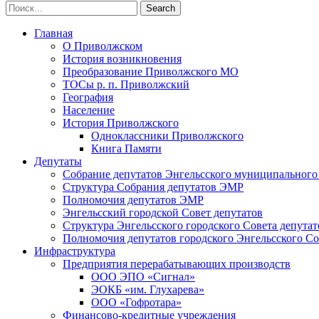
Главная
О Приволжском
История возникновения
Преобразование Приволжского МО
ТОСы р. п. Приволжский
География
Население
История Приволжского
Одноклассники Приволжского
Книга Памяти
Депутаты
Собрание депутатов Энгельсского муниципального
Структура Собрания депутатов ЭМР
Полномочия депутатов ЭМР
Энгельсский городской Совет депутатов
Структура Энгельсского городского Совета депутат
Полномочия депутатов городского Энгельсского Со
Инфраструктура
Предприятия перерабатывающих производств
ООО ЭПО «Сигнал»
ЭОКБ «им. Глухарева»
ООО «Гофротара»
Финансово-кредитные учреждения