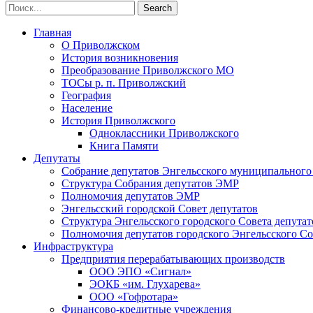
Главная
О Приволжском
История возникновения
Преобразование Приволжского МО
ТОСы р. п. Приволжский
География
Население
История Приволжского
Одноклассники Приволжского
Книга Памяти
Депутаты
Собрание депутатов Энгельсского муниципального
Структура Собрания депутатов ЭМР
Полномочия депутатов ЭМР
Энгельсский городской Совет депутатов
Структура Энгельсского городского Совета депутат
Полномочия депутатов городского Энгельсского Со
Инфраструктура
Предприятия перерабатывающих производств
ООО ЭПО «Сигнал»
ЭОКБ «им. Глухарева»
ООО «Гофротара»
Финансово-кредитные учреждения