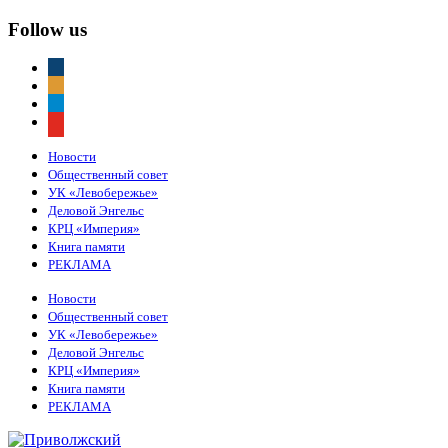
Follow us
vkontakte
odnoklassniki
telegram
youtube
Новости
Общественный совет
УК «Левобережье»
Деловой Энгельс
КРЦ «Империя»
Книга памяти
РЕКЛАМА
Новости
Общественный совет
УК «Левобережье»
Деловой Энгельс
КРЦ «Империя»
Книга памяти
РЕКЛАМА