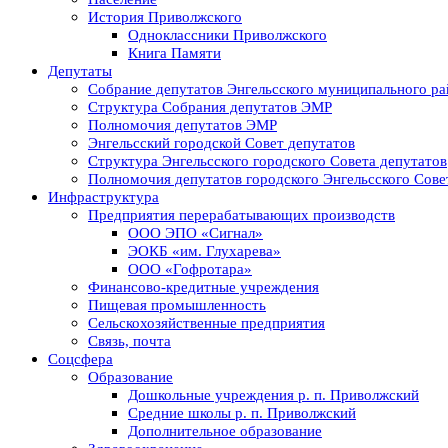
История Приволжского
Одноклассники Приволжского
Книга Памяти
Депутаты
Собрание депутатов Энгельсского муниципального ра
Структура Собрания депутатов ЭМР
Полномочия депутатов ЭМР
Энгельсский городской Совет депутатов
Структура Энгельсского городского Совета депутатов
Полномочия депутатов городского Энгельсского Сове
Инфраструктура
Предприятия перерабатывающих производств
ООО ЭПО «Сигнал»
ЭОКБ «им. Глухарева»
ООО «Гофротара»
Финансово-кредитные учреждения
Пищевая промышленность
Сельскохозяйственные предприятия
Связь, почта
Соцсфера
Образование
Дошкольные учреждения р. п. Приволжский
Средние школы р. п. Приволжский
Дополнительное образование