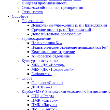
Пищевая промышленность
Сельскохозяйственные предприятия
Связь, почта
Соцсфера
Образование
Дошкольные учреждения р. п. Приволжский
Средние школы р. п. Приволжский
Дополнительное образование
Здравоохранение
Поликлиника № 4
Педиатрическое отделение поликлиники № 4
Квасниковское отделение
Анисовское отделение
Культура и искусство
МБУ «ДК «Восход»
МБУ «ДК «Покровский»
Библиотеки
Спорт
Стадион «Сигнал»
ДЮСШ — 1
Клубы «МБУ Энгельсская молодежь». Расписание з
СТЦ «Старт»
ПМК «Сатурн»
ПМК «Лагуна»
ДМО «Сантос»