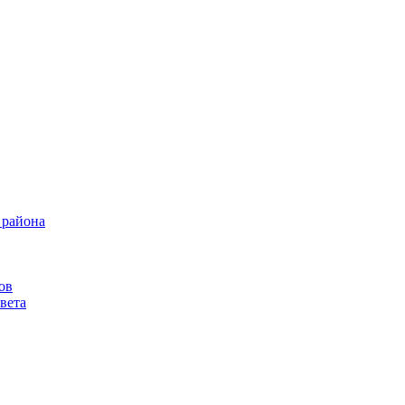
 района
ов
вета