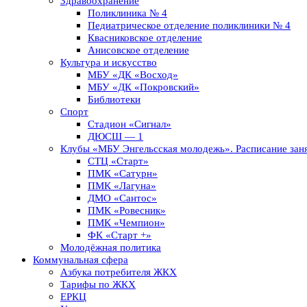
Здравоохранение
Поликлиника № 4
Педиатрическое отделение поликлиники № 4
Квасниковское отделение
Анисовское отделение
Культура и искусство
МБУ «ДК «Восход»
МБУ «ДК «Покровский»
Библиотеки
Спорт
Стадион «Сигнал»
ДЮСШ — 1
Клубы «МБУ Энгельсская молодежь». Расписание заня
СТЦ «Старт»
ПМК «Сатурн»
ПМК «Лагуна»
ДМО «Сантос»
ПМК «Ровесник»
ПМК «Чемпион»
ФК «Старт +»
Молодёжная политика
Коммунальная сфера
Азбука потребителя ЖКХ
Тарифы по ЖКХ
ЕРКЦ