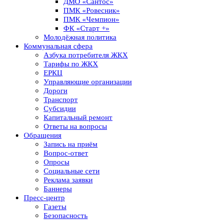
ДМО «Сантос»
ПМК «Ровесник»
ПМК «Чемпион»
ФК «Старт +»
Молодёжная политика
Коммунальная сфера
Азбука потребителя ЖКХ
Тарифы по ЖКХ
ЕРКЦ
Управляющие организации
Дороги
Транспорт
Субсидии
Капитальный ремонт
Ответы на вопросы
Обращения
Запись на приём
Вопрос-ответ
Опросы
Социальные сети
Реклама заявки
Баннеры
Пресс-центр
Газеты
Безопасность