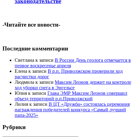
законодательстве
-Читайте все новости-
Последние комментарии
Светлана
к записи
В России День геолога отмечается в
первое воскресенье апреля
Елена
к записи
В р.п. Приволжском проверили ход
расчистки дорог
Людмила
к записи
Максим Леонов держит на контроле
ход уборки снега в Энгельсе
Юлия
к записи
Глава ЭМР Максим Леонов совершил
объезд территорий р.п.Приволжский
Лилия
к записи
В ЦТ «Дружба» состоялась церемония
награждения победителей конкурса «Самый лучший
папа-2025»
Рубрики