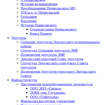
История возникновения
Преобразование Приволжского МО
ТОСы р. п. Приволжский
География
Население
История Приволжского
Одноклассники Приволжского
Книга Памяти
Депутаты
Собрание депутатов Энгельсского муниципального
района
Структура Собрания депутатов ЭМР
Полномочия депутатов ЭМР
Энгельсский городской Совет депутатов
Структура Энгельсского городского Совета
депутатов
Полномочия депутатов городского Энгельсского
Совета
Инфраструктура
Предприятия перерабатывающих производств
ООО ЭПО «Сигнал»
ЭОКБ «им. Глухарева»
ООО «Гофротара»
Финансово-кредитные учреждения