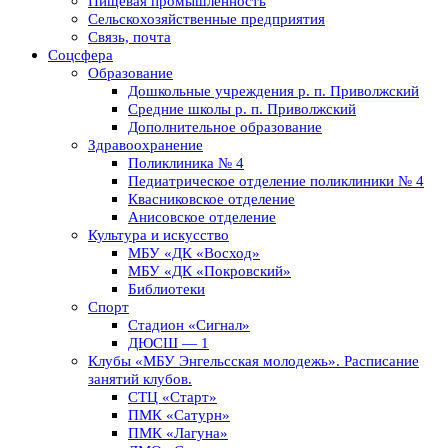
Пищевая промышленность
Сельскохозяйственные предприятия
Связь, почта
Соцсфера
Образование
Дошкольные учреждения р. п. Приволжский
Средние школы р. п. Приволжский
Дополнительное образование
Здравоохранение
Поликлиника № 4
Педиатрическое отделение поликлиники № 4
Квасниковское отделение
Анисовское отделение
Культура и искусство
МБУ «ДК «Восход»
МБУ «ДК «Покровский»
Библиотеки
Спорт
Стадион «Сигнал»
ДЮСШ — 1
Клубы «МБУ Энгельсская молодежь». Расписание
занятий клубов.
СТЦ «Старт»
ПМК «Сатурн»
ПМК «Лагуна»