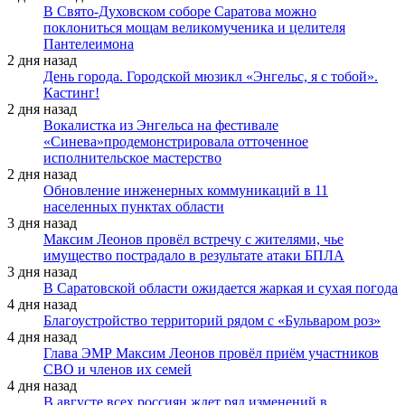
В Свято-Духовском соборе Саратова можно
поклониться мощам великомученика и целителя
Пантелеимона
2 дня назад
День города. Городской мюзикл «Энгельс, я с тобой».
Кастинг!
2 дня назад
Вокалистка из Энгельса на фестивале
«Синева»продемонстрировала отточенное
исполнительское мастерство
2 дня назад
Обновление инженерных коммуникаций в 11
населенных пунктах области
3 дня назад
Максим Леонов провёл встречу с жителями, чье
имущество пострадало в результате атаки БПЛА
3 дня назад
В Саратовской области ожидается жаркая и сухая погода
4 дня назад
Благоустройство территорий рядом с «Бульваром роз»
4 дня назад
Глава ЭМР Максим Леонов провёл приём участников
СВО и членов их семей
4 дня назад
В августе всех россиян ждет ряд изменений в