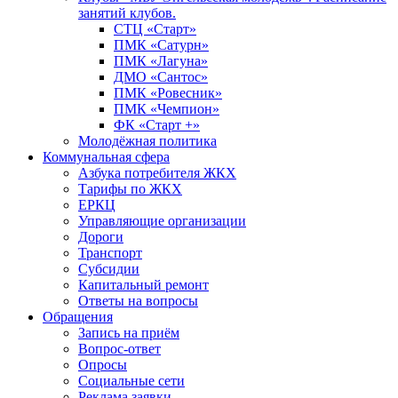
занятий клубов.
СТЦ «Старт»
ПМК «Сатурн»
ПМК «Лагуна»
ДМО «Сантос»
ПМК «Ровесник»
ПМК «Чемпион»
ФК «Старт +»
Молодёжная политика
Коммунальная сфера
Азбука потребителя ЖКХ
Тарифы по ЖКХ
ЕРКЦ
Управляющие организации
Дороги
Транспорт
Субсидии
Капитальный ремонт
Ответы на вопросы
Обращения
Запись на приём
Вопрос-ответ
Опросы
Социальные сети
Реклама заявки