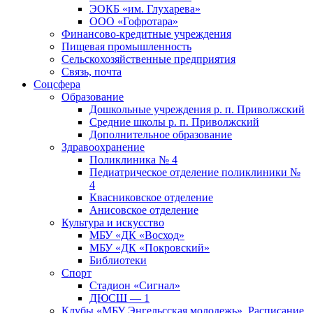
ЭОКБ «им. Глухарева»
ООО «Гофротара»
Финансово-кредитные учреждения
Пищевая промышленность
Сельскохозяйственные предприятия
Связь, почта
Соцсфера
Образование
Дошкольные учреждения р. п. Приволжский
Средние школы р. п. Приволжский
Дополнительное образование
Здравоохранение
Поликлиника № 4
Педиатрическое отделение поликлиники №
4
Квасниковское отделение
Анисовское отделение
Культура и искусство
МБУ «ДК «Восход»
МБУ «ДК «Покровский»
Библиотеки
Спорт
Стадион «Сигнал»
ДЮСШ — 1
Клубы «МБУ Энгельсская молодежь». Расписание