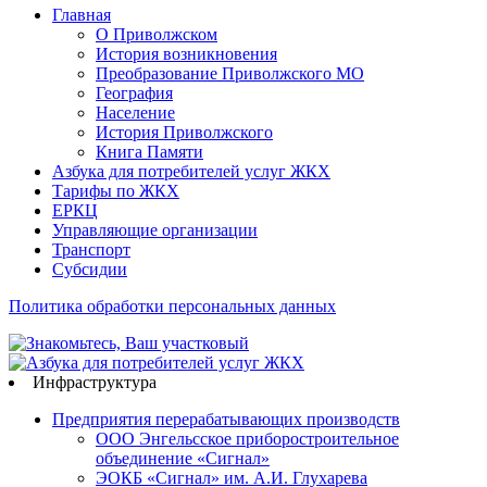
Главная
О Приволжском
История возникновения
Преобразование Приволжского МО
География
Население
История Приволжского
Книга Памяти
Азбука для потребителей услуг ЖКХ
Тарифы по ЖКХ
ЕРКЦ
Управляющие организации
Транспорт
Субсидии
Политика обработки персональных данных
Инфраструктура
Предприятия перерабатывающих производств
ООО Энгельсское приборостроительное
объединение «Сигнал»
ЭОКБ «Сигнал» им. А.И. Глухарева