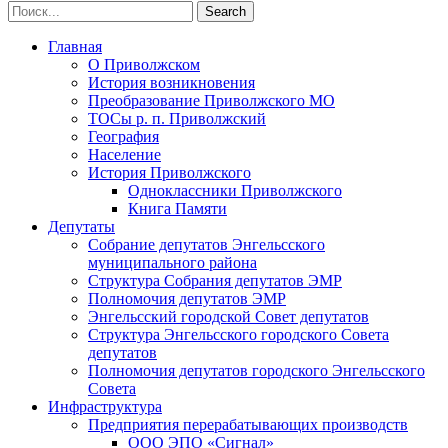
Главная
О Приволжском
История возникновения
Преобразование Приволжского МО
ТОСы р. п. Приволжский
География
Население
История Приволжского
Одноклассники Приволжского
Книга Памяти
Депутаты
Собрание депутатов Энгельсского
муниципального района
Структура Собрания депутатов ЭМР
Полномочия депутатов ЭМР
Энгельсский городской Совет депутатов
Структура Энгельсского городского Совета
депутатов
Полномочия депутатов городского Энгельсского
Совета
Инфраструктура
Предприятия перерабатывающих производств
ООО ЭПО «Сигнал»