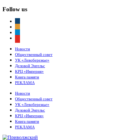
Follow us
vkontakte
odnoklassniki
telegram
youtube
Новости
Общественный совет
УК «Левобережье»
Деловой Энгельс
КРЦ «Империя»
Книга памяти
РЕКЛАМА
Новости
Общественный совет
УК «Левобережье»
Деловой Энгельс
КРЦ «Империя»
Книга памяти
РЕКЛАМА