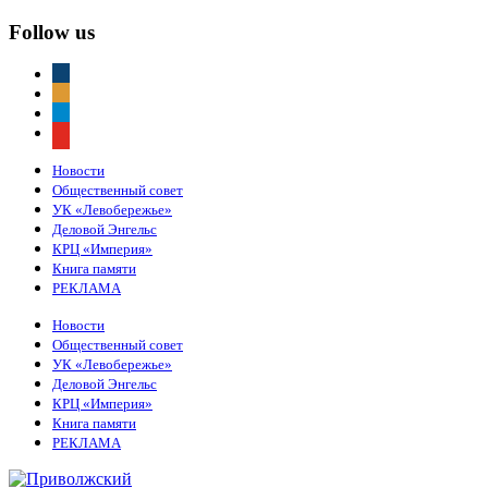
Follow us
vkontakte
odnoklassniki
telegram
youtube
Новости
Общественный совет
УК «Левобережье»
Деловой Энгельс
КРЦ «Империя»
Книга памяти
РЕКЛАМА
Новости
Общественный совет
УК «Левобережье»
Деловой Энгельс
КРЦ «Империя»
Книга памяти
РЕКЛАМА