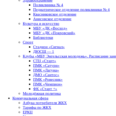
Здравоохранение
Поликлиника № 4
Педиатрическое отделение поликлиники № 4
Квасниковское отделение
Анисовское отделение
Культура и искусство
МБУ «ДК «Восход»
МБУ «ДК «Покровский»
Библиотеки
Спорт
Стадион «Сигнал»
ДЮСШ — 1
Клубы «МБУ Энгельсская молодежь». Расписание заня
СТЦ «Старт»
ПМК «Сатурн»
ПМК «Лагуна»
ДМО «Сантос»
ПМК «Ровесник»
ПМК «Чемпион»
ФК «Старт +»
Молодёжная политика
Коммунальная сфера
Азбука потребителя ЖКХ
Тарифы по ЖКХ
ЕРКЦ