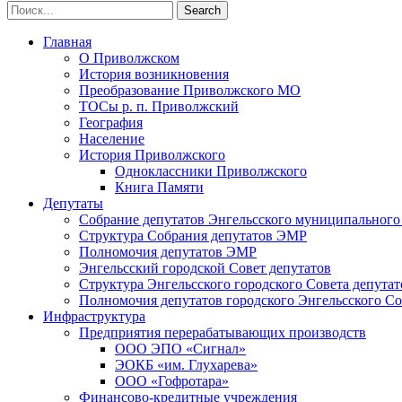
Главная
О Приволжском
История возникновения
Преобразование Приволжского МО
ТОСы р. п. Приволжский
География
Население
История Приволжского
Одноклассники Приволжского
Книга Памяти
Депутаты
Собрание депутатов Энгельсского муниципального
Структура Собрания депутатов ЭМР
Полномочия депутатов ЭМР
Энгельсский городской Совет депутатов
Структура Энгельсского городского Совета депутат
Полномочия депутатов городского Энгельсского Со
Инфраструктура
Предприятия перерабатывающих производств
ООО ЭПО «Сигнал»
ЭОКБ «им. Глухарева»
ООО «Гофротара»
Финансово-кредитные учреждения