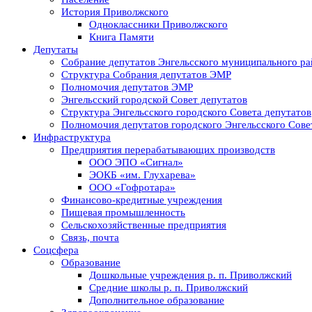
История Приволжского
Одноклассники Приволжского
Книга Памяти
Депутаты
Собрание депутатов Энгельсского муниципального ра
Структура Собрания депутатов ЭМР
Полномочия депутатов ЭМР
Энгельсский городской Совет депутатов
Структура Энгельсского городского Совета депутатов
Полномочия депутатов городского Энгельсского Сове
Инфраструктура
Предприятия перерабатывающих производств
ООО ЭПО «Сигнал»
ЭОКБ «им. Глухарева»
ООО «Гофротара»
Финансово-кредитные учреждения
Пищевая промышленность
Сельскохозяйственные предприятия
Связь, почта
Соцсфера
Образование
Дошкольные учреждения р. п. Приволжский
Средние школы р. п. Приволжский
Дополнительное образование