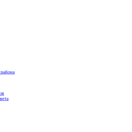
 района
ов
вета