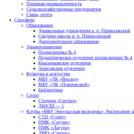
Пищевая промышленность
Сельскохозяйственные предприятия
Связь, почта
Соцсфера
Образование
Дошкольные учреждения р. п. Приволжский
Средние школы р. п. Приволжский
Дополнительное образование
Здравоохранение
Поликлиника № 4
Педиатрическое отделение поликлиники № 4
Квасниковское отделение
Анисовское отделение
Культура и искусство
МБУ «ДК «Восход»
МБУ «ДК «Покровский»
Библиотеки
Спорт
Стадион «Сигнал»
ДЮСШ — 1
Клубы «МБУ Энгельсская молодежь». Расписание з
СТЦ «Старт»
ПМК «Сатурн»
ПМК «Лагуна»
ДМО «Сантос»