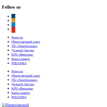
Follow us
vkontakte
odnoklassniki
telegram
youtube
Новости
Общественный совет
УК «Левобережье»
Деловой Энгельс
КРЦ «Империя»
Книга памяти
РЕКЛАМА
Новости
Общественный совет
УК «Левобережье»
Деловой Энгельс
КРЦ «Империя»
Книга памяти
РЕКЛАМА