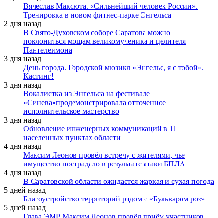
Вячеслав Максюта. «Сильнейший человек России».
Тренировка в новом фитнес-парке Энгельса
2 дня назад
В Свято-Духовском соборе Саратова можно
поклониться мощам великомученика и целителя
Пантелеимона
3 дня назад
День города. Городской мюзикл «Энгельс, я с тобой».
Кастинг!
3 дня назад
Вокалистка из Энгельса на фестивале
«Синева»продемонстрировала отточенное
исполнительское мастерство
3 дня назад
Обновление инженерных коммуникаций в 11
населенных пунктах области
4 дня назад
Максим Леонов провёл встречу с жителями, чье
имущество пострадало в результате атаки БПЛА
4 дня назад
В Саратовской области ожидается жаркая и сухая погода
5 дней назад
Благоустройство территорий рядом с «Бульваром роз»
5 дней назад
Глава ЭМР Максим Леонов провёл приём участников