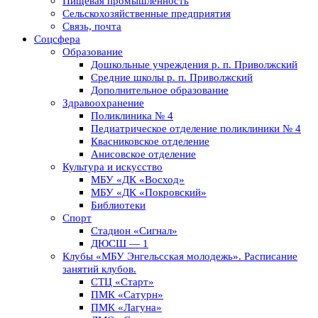
Пищевая промышленность
Сельскохозяйственные предприятия
Связь, почта
Соцсфера
Образование
Дошкольные учреждения р. п. Приволжский
Средние школы р. п. Приволжский
Дополнительное образование
Здравоохранение
Поликлиника № 4
Педиатрическое отделение поликлиники № 4
Квасниковское отделение
Анисовское отделение
Культура и искусство
МБУ «ДК «Восход»
МБУ «ДК «Покровский»
Библиотеки
Спорт
Стадион «Сигнал»
ДЮСШ — 1
Клубы «МБУ Энгельсская молодежь». Расписание
занятий клубов.
СТЦ «Старт»
ПМК «Сатурн»
ПМК «Лагуна»