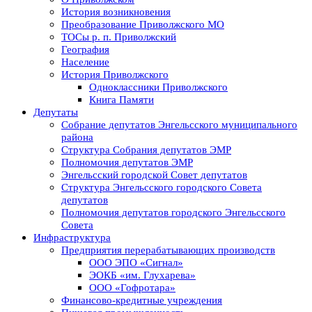
История возникновения
Преобразование Приволжского МО
ТОСы р. п. Приволжский
География
Население
История Приволжского
Одноклассники Приволжского
Книга Памяти
Депутаты
Собрание депутатов Энгельсского муниципального
района
Структура Собрания депутатов ЭМР
Полномочия депутатов ЭМР
Энгельсский городской Совет депутатов
Структура Энгельсского городского Совета
депутатов
Полномочия депутатов городского Энгельсского
Совета
Инфраструктура
Предприятия перерабатывающих производств
ООО ЭПО «Сигнал»
ЭОКБ «им. Глухарева»
ООО «Гофротара»
Финансово-кредитные учреждения