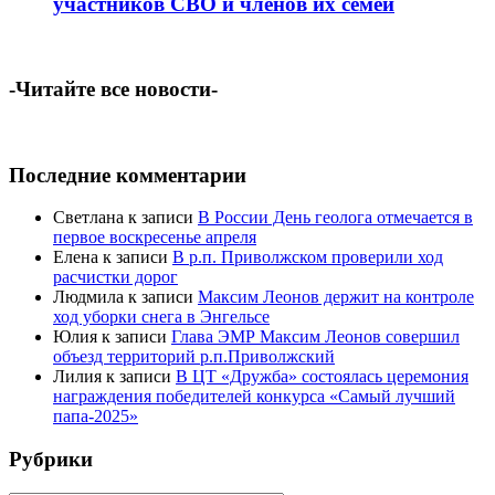
участников СВО и членов их семей
-Читайте все новости-
Последние комментарии
Светлана
к записи
В России День геолога отмечается в
первое воскресенье апреля
Елена
к записи
В р.п. Приволжском проверили ход
расчистки дорог
Людмила
к записи
Максим Леонов держит на контроле
ход уборки снега в Энгельсе
Юлия
к записи
Глава ЭМР Максим Леонов совершил
объезд территорий р.п.Приволжский
Лилия
к записи
В ЦТ «Дружба» состоялась церемония
награждения победителей конкурса «Самый лучший
папа-2025»
Рубрики