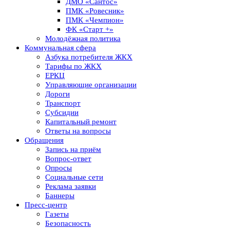
ДМО «Сантос»
ПМК «Ровесник»
ПМК «Чемпион»
ФК «Старт +»
Молодёжная политика
Коммунальная сфера
Азбука потребителя ЖКХ
Тарифы по ЖКХ
ЕРКЦ
Управляющие организации
Дороги
Транспорт
Субсидии
Капитальный ремонт
Ответы на вопросы
Обращения
Запись на приём
Вопрос-ответ
Опросы
Социальные сети
Реклама заявки
Баннеры
Пресс-центр
Газеты
Безопасность