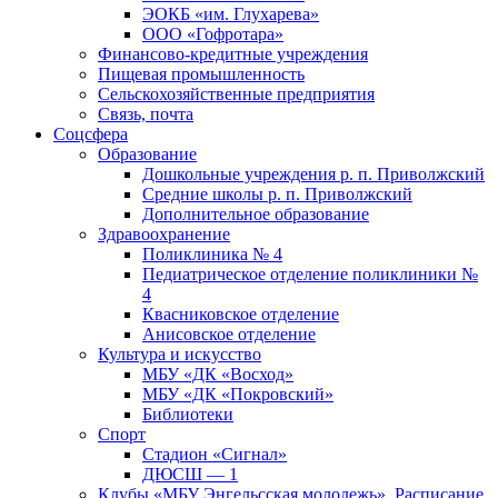
ЭОКБ «им. Глухарева»
ООО «Гофротара»
Финансово-кредитные учреждения
Пищевая промышленность
Сельскохозяйственные предприятия
Связь, почта
Соцсфера
Образование
Дошкольные учреждения р. п. Приволжский
Средние школы р. п. Приволжский
Дополнительное образование
Здравоохранение
Поликлиника № 4
Педиатрическое отделение поликлиники №
4
Квасниковское отделение
Анисовское отделение
Культура и искусство
МБУ «ДК «Восход»
МБУ «ДК «Покровский»
Библиотеки
Спорт
Стадион «Сигнал»
ДЮСШ — 1
Клубы «МБУ Энгельсская молодежь». Расписание