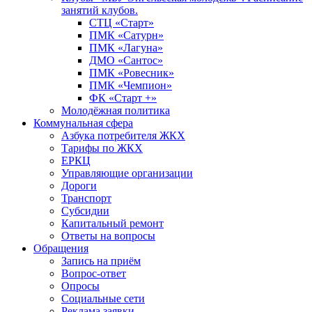
занятий клубов.
СТЦ «Старт»
ПМК «Сатурн»
ПМК «Лагуна»
ДМО «Сантос»
ПМК «Ровесник»
ПМК «Чемпион»
ФК «Старт +»
Молодёжная политика
Коммунальная сфера
Азбука потребителя ЖКХ
Тарифы по ЖКХ
ЕРКЦ
Управляющие организации
Дороги
Транспорт
Субсидии
Капитальный ремонт
Ответы на вопросы
Обращения
Запись на приём
Вопрос-ответ
Опросы
Социальные сети
Реклама заявки