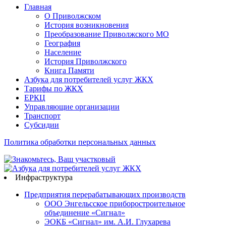
Главная
О Приволжском
История возникновения
Преобразование Приволжского МО
География
Население
История Приволжского
Книга Памяти
Азбука для потребителей услуг ЖКХ
Тарифы по ЖКХ
ЕРКЦ
Управляющие организации
Транспорт
Субсидии
Политика обработки персональных данных
Инфраструктура
Предприятия перерабатывающих производств
ООО Энгельсское приборостроительное
объединение «Сигнал»
ЭОКБ «Сигнал» им. А.И. Глухарева