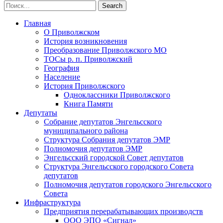
Главная
О Приволжском
История возникновения
Преобразование Приволжского МО
ТОСы р. п. Приволжский
География
Население
История Приволжского
Одноклассники Приволжского
Книга Памяти
Депутаты
Собрание депутатов Энгельсского
муниципального района
Структура Собрания депутатов ЭМР
Полномочия депутатов ЭМР
Энгельсский городской Совет депутатов
Структура Энгельсского городского Совета
депутатов
Полномочия депутатов городского Энгельсского
Совета
Инфраструктура
Предприятия перерабатывающих производств
ООО ЭПО «Сигнал»