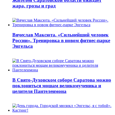
Жителей Саратовской области ожидает
жара, грозы и град
Вячеслав Максюта. «Сильнейший человек
России». Тренировка в новом фитнес-парке
Энгельса
В Свято-Духовском соборе Саратова можно
поклониться мощам великомученика и
целителя Пантелеимона