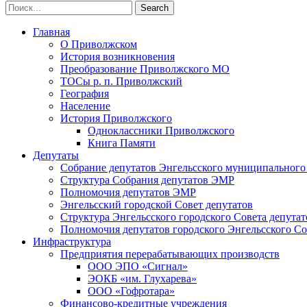
Главная
О Приволжском
История возникновения
Преобразование Приволжского МО
ТОСы р. п. Приволжский
География
Население
История Приволжского
Одноклассники Приволжского
Книга Памяти
Депутаты
Собрание депутатов Энгельсского муниципального
Структура Собрания депутатов ЭМР
Полномочия депутатов ЭМР
Энгельсский городской Совет депутатов
Структура Энгельсского городского Совета депутат
Полномочия депутатов городского Энгельсского Со
Инфраструктура
Предприятия перерабатывающих производств
ООО ЭПО «Сигнал»
ЭОКБ «им. Глухарева»
ООО «Гофротара»
Финансово-кредитные учреждения