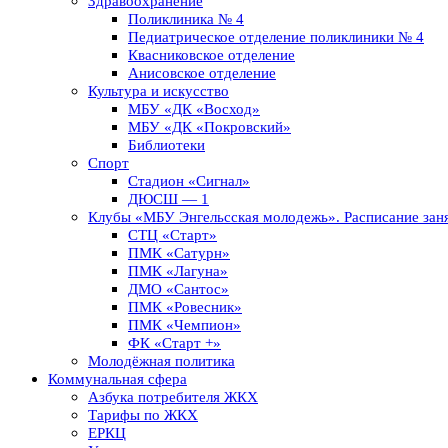
Здравоохранение
Поликлиника № 4
Педиатрическое отделение поликлиники № 4
Квасниковское отделение
Анисовское отделение
Культура и искусство
МБУ «ДК «Восход»
МБУ «ДК «Покровский»
Библиотеки
Спорт
Стадион «Сигнал»
ДЮСШ — 1
Клубы «МБУ Энгельсская молодежь». Расписание заня
СТЦ «Старт»
ПМК «Сатурн»
ПМК «Лагуна»
ДМО «Сантос»
ПМК «Ровесник»
ПМК «Чемпион»
ФК «Старт +»
Молодёжная политика
Коммунальная сфера
Азбука потребителя ЖКХ
Тарифы по ЖКХ
ЕРКЦ