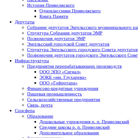
История Приволжского
Одноклассники Приволжского
Книга Памяти
Депутаты
Собрание депутатов Энгельсского муниципального ра
Структура Собрания депутатов ЭМР
Полномочия депутатов ЭМР
Энгельсский городской Совет депутатов
Структура Энгельсского городского Совета депутатов
Полномочия депутатов городского Энгельсского Сове
Инфраструктура
Предприятия перерабатывающих производств
ООО ЭПО «Сигнал»
ЭОКБ «им. Глухарева»
ООО «Гофротара»
Финансово-кредитные учреждения
Пищевая промышленность
Сельскохозяйственные предприятия
Связь, почта
Соцсфера
Образование
Дошкольные учреждения р. п. Приволжский
Средние школы р. п. Приволжский
Дополнительное образование