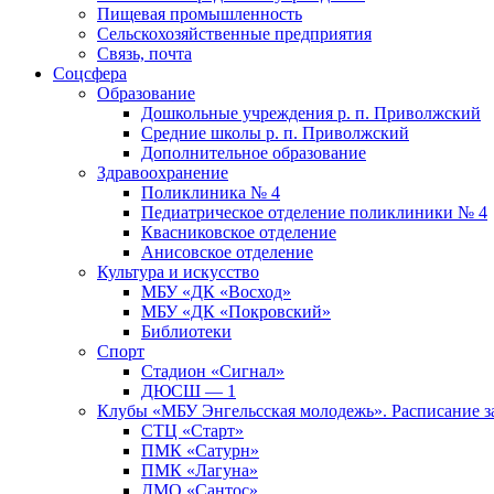
Пищевая промышленность
Сельскохозяйственные предприятия
Связь, почта
Соцсфера
Образование
Дошкольные учреждения р. п. Приволжский
Средние школы р. п. Приволжский
Дополнительное образование
Здравоохранение
Поликлиника № 4
Педиатрическое отделение поликлиники № 4
Квасниковское отделение
Анисовское отделение
Культура и искусство
МБУ «ДК «Восход»
МБУ «ДК «Покровский»
Библиотеки
Спорт
Стадион «Сигнал»
ДЮСШ — 1
Клубы «МБУ Энгельсская молодежь». Расписание з
СТЦ «Старт»
ПМК «Сатурн»
ПМК «Лагуна»
ДМО «Сантос»