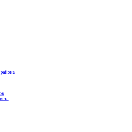
 района
ов
вета