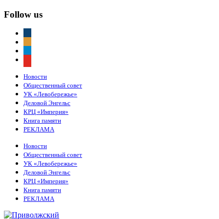
Follow us
vkontakte
odnoklassniki
telegram
youtube
Новости
Общественный совет
УК «Левобережье»
Деловой Энгельс
КРЦ «Империя»
Книга памяти
РЕКЛАМА
Новости
Общественный совет
УК «Левобережье»
Деловой Энгельс
КРЦ «Империя»
Книга памяти
РЕКЛАМА