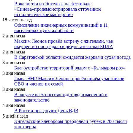
Вокалистка из Энгельса на фестивале
«Синева»продемонстрировала отточенное
исполнительское мастерство
18 часов назад
Обновление инженерных коммуникаций в 11
населенных пунктах области
2 дня назад
Максим Леонов провёл встречу с жителями, чье
имущество пострадало в результате атаки БПЛА
2 дня назад
В Саратовской области ожидается жаркая и сухая погода
3 дня назад
Благоустройство территорий рядом с «Бульваром роз»
3 дня назад
Глава ЭМР Максим Леонов провёл приём участников
СВО и членов их семей
3 дня назад
В августе всех россиян ждет ряд изменений в
законодательстве
4 дня назад
В России празднуют День ВДВ
5 дней назад
Энгельсские хлеборобы преодолели рубеж в 200 тысяч
тонн зерна