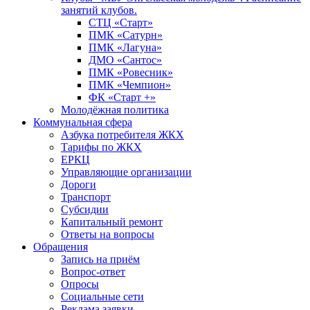
занятий клубов.
СТЦ «Старт»
ПМК «Сатурн»
ПМК «Лагуна»
ДМО «Сантос»
ПМК «Ровесник»
ПМК «Чемпион»
ФК «Старт +»
Молодёжная политика
Коммунальная сфера
Азбука потребителя ЖКХ
Тарифы по ЖКХ
ЕРКЦ
Управляющие организации
Дороги
Транспорт
Субсидии
Капитальный ремонт
Ответы на вопросы
Обращения
Запись на приём
Вопрос-ответ
Опросы
Социальные сети
Реклама заявки