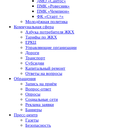
ДМО «Сантос»
ПМК «Ровесник»
ПМК «Чемпион»
ФК «Старт +»
Молодёжная политика
Коммунальная сфера
Азбука потребителя ЖКХ
Тарифы по ЖКХ
ЕРКЦ
Управляющие организации
Дороги
Транспорт
Субсидии
Капитальный ремонт
Ответы на вопросы
Обращения
Запись на приём
Вопрос-ответ
Опросы
Социальные сети
Реклама заявки
Баннеры
Пресс-центр
Газеты
Безопасность