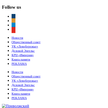
Follow us
vkontakte
odnoklassniki
telegram
youtube
Новости
Общественный совет
УК «Левобережье»
Деловой Энгельс
КРЦ «Империя»
Книга памяти
РЕКЛАМА
Новости
Общественный совет
УК «Левобережье»
Деловой Энгельс
КРЦ «Империя»
Книга памяти
РЕКЛАМА