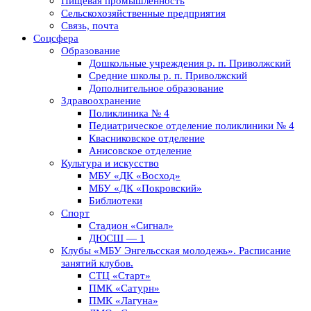
Пищевая промышленность
Сельскохозяйственные предприятия
Связь, почта
Соцсфера
Образование
Дошкольные учреждения р. п. Приволжский
Средние школы р. п. Приволжский
Дополнительное образование
Здравоохранение
Поликлиника № 4
Педиатрическое отделение поликлиники № 4
Квасниковское отделение
Анисовское отделение
Культура и искусство
МБУ «ДК «Восход»
МБУ «ДК «Покровский»
Библиотеки
Спорт
Стадион «Сигнал»
ДЮСШ — 1
Клубы «МБУ Энгельсская молодежь». Расписание
занятий клубов.
СТЦ «Старт»
ПМК «Сатурн»
ПМК «Лагуна»