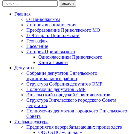
Главная
О Приволжском
История возникновения
Преобразование Приволжского МО
ТОСы р. п. Приволжский
География
Население
История Приволжского
Одноклассники Приволжского
Книга Памяти
Депутаты
Собрание депутатов Энгельсского
муниципального района
Структура Собрания депутатов ЭМР
Полномочия депутатов ЭМР
Энгельсский городской Совет депутатов
Структура Энгельсского городского Совета
депутатов
Полномочия депутатов городского Энгельсского
Совета
Инфраструктура
Предприятия перерабатывающих производств
ООО ЭПО «Сигнал»