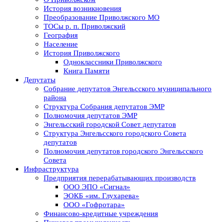
История возникновения
Преобразование Приволжского МО
ТОСы р. п. Приволжский
География
Население
История Приволжского
Одноклассники Приволжского
Книга Памяти
Депутаты
Собрание депутатов Энгельсского муниципального
района
Структура Собрания депутатов ЭМР
Полномочия депутатов ЭМР
Энгельсский городской Совет депутатов
Структура Энгельсского городского Совета
депутатов
Полномочия депутатов городского Энгельсского
Совета
Инфраструктура
Предприятия перерабатывающих производств
ООО ЭПО «Сигнал»
ЭОКБ «им. Глухарева»
ООО «Гофротара»
Финансово-кредитные учреждения