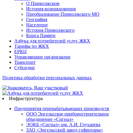
О Приволжском
История возникновения
Преобразование Приволжского МО
География
Население
История Приволжского
Книга Памяти
Азбука для потребителей услуг ЖКХ
Тарифы по ЖКХ
ЕРКЦ
Управляющие организации
Транспорт
Субсидии
Политика обработки персональных данных
Инфраструктура
Предприятия перерабатывающих производств
ООО Энгельсское приборостроительное
объединение «Сигнал»
ЭОКБ «Сигнал» им. А.И. Глухарева
ЗАО «Энгельсский завод гофротары»