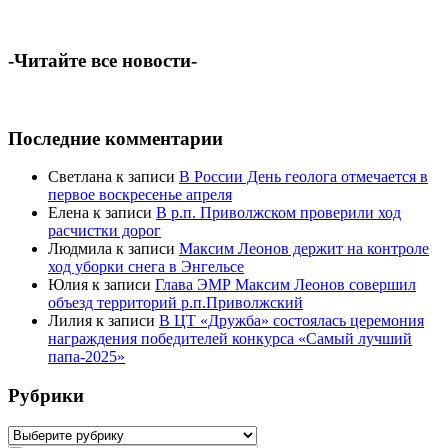
-Читайте все новости-
Последние комментарии
Светлана
к записи
В России День геолога отмечается в
первое воскресенье апреля
Елена
к записи
В р.п. Приволжском проверили ход
расчистки дорог
Людмила
к записи
Максим Леонов держит на контроле
ход уборки снега в Энгельсе
Юлия
к записи
Глава ЭМР Максим Леонов совершил
объезд территорий р.п.Приволжский
Лилия
к записи
В ЦТ «Дружба» состоялась церемония
награждения победителей конкурса «Самый лучший
папа-2025»
Рубрики
Рубрики