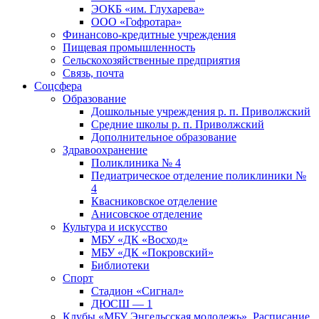
ЭОКБ «им. Глухарева»
ООО «Гофротара»
Финансово-кредитные учреждения
Пищевая промышленность
Сельскохозяйственные предприятия
Связь, почта
Соцсфера
Образование
Дошкольные учреждения р. п. Приволжский
Средние школы р. п. Приволжский
Дополнительное образование
Здравоохранение
Поликлиника № 4
Педиатрическое отделение поликлиники №
4
Квасниковское отделение
Анисовское отделение
Культура и искусство
МБУ «ДК «Восход»
МБУ «ДК «Покровский»
Библиотеки
Спорт
Стадион «Сигнал»
ДЮСШ — 1
Клубы «МБУ Энгельсская молодежь». Расписание