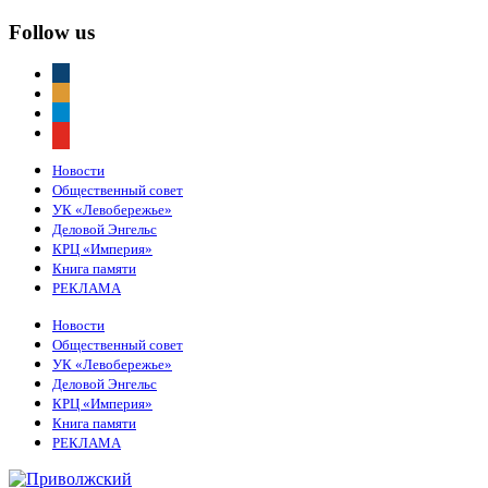
Follow us
vkontakte
odnoklassniki
telegram
youtube
Новости
Общественный совет
УК «Левобережье»
Деловой Энгельс
КРЦ «Империя»
Книга памяти
РЕКЛАМА
Новости
Общественный совет
УК «Левобережье»
Деловой Энгельс
КРЦ «Империя»
Книга памяти
РЕКЛАМА