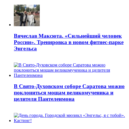
Вячеслав Максюта. «Сильнейший человек
России». Тренировка в новом фитнес-парке
Энгельса
В Свято-Духовском соборе Саратова можно
поклониться мощам великомученика и
целителя Пантелеимона