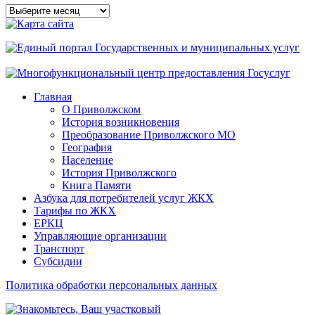
Архивы
сайта
Главная
О Приволжском
История возникновения
Преобразование Приволжского МО
География
Население
История Приволжского
Книга Памяти
Азбука для потребителей услуг ЖКХ
Тарифы по ЖКХ
ЕРКЦ
Управляющие организации
Транспорт
Субсидии
Политика обработки персональных данных