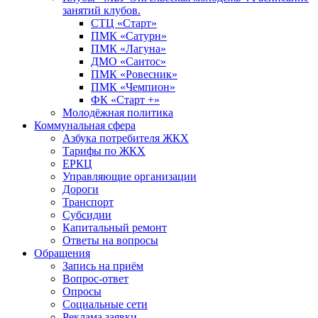
занятий клубов.
СТЦ «Старт»
ПМК «Сатурн»
ПМК «Лагуна»
ДМО «Сантос»
ПМК «Ровесник»
ПМК «Чемпион»
ФК «Старт +»
Молодёжная политика
Коммунальная сфера
Азбука потребителя ЖКХ
Тарифы по ЖКХ
ЕРКЦ
Управляющие организации
Дороги
Транспорт
Субсидии
Капитальный ремонт
Ответы на вопросы
Обращения
Запись на приём
Вопрос-ответ
Опросы
Социальные сети
Реклама заявки