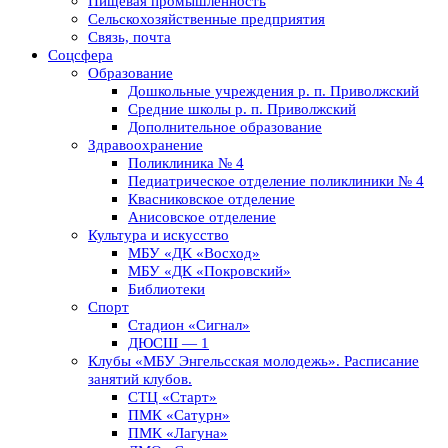
Пищевая промышленность
Сельскохозяйственные предприятия
Связь, почта
Соцсфера
Образование
Дошкольные учреждения р. п. Приволжский
Средние школы р. п. Приволжский
Дополнительное образование
Здравоохранение
Поликлиника № 4
Педиатрическое отделение поликлиники № 4
Квасниковское отделение
Анисовское отделение
Культура и искусство
МБУ «ДК «Восход»
МБУ «ДК «Покровский»
Библиотеки
Спорт
Стадион «Сигнал»
ДЮСШ — 1
Клубы «МБУ Энгельсская молодежь». Расписание
занятий клубов.
СТЦ «Старт»
ПМК «Сатурн»
ПМК «Лагуна»