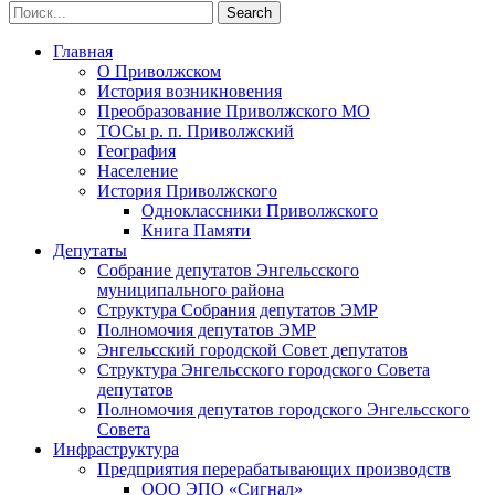
Главная
О Приволжском
История возникновения
Преобразование Приволжского МО
ТОСы р. п. Приволжский
География
Население
История Приволжского
Одноклассники Приволжского
Книга Памяти
Депутаты
Собрание депутатов Энгельсского
муниципального района
Структура Собрания депутатов ЭМР
Полномочия депутатов ЭМР
Энгельсский городской Совет депутатов
Структура Энгельсского городского Совета
депутатов
Полномочия депутатов городского Энгельсского
Совета
Инфраструктура
Предприятия перерабатывающих производств
ООО ЭПО «Сигнал»