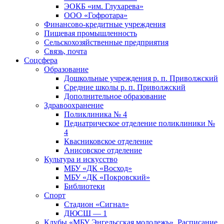
ЭОКБ «им. Глухарева»
ООО «Гофротара»
Финансово-кредитные учреждения
Пищевая промышленность
Сельскохозяйственные предприятия
Связь, почта
Соцсфера
Образование
Дошкольные учреждения р. п. Приволжский
Средние школы р. п. Приволжский
Дополнительное образование
Здравоохранение
Поликлиника № 4
Педиатрическое отделение поликлиники №
4
Квасниковское отделение
Анисовское отделение
Культура и искусство
МБУ «ДК «Восход»
МБУ «ДК «Покровский»
Библиотеки
Спорт
Стадион «Сигнал»
ДЮСШ — 1
Клубы «МБУ Энгельсская молодежь». Расписание