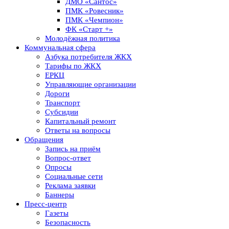
ДМО «Сантос»
ПМК «Ровесник»
ПМК «Чемпион»
ФК «Старт +»
Молодёжная политика
Коммунальная сфера
Азбука потребителя ЖКХ
Тарифы по ЖКХ
ЕРКЦ
Управляющие организации
Дороги
Транспорт
Субсидии
Капитальный ремонт
Ответы на вопросы
Обращения
Запись на приём
Вопрос-ответ
Опросы
Социальные сети
Реклама заявки
Баннеры
Пресс-центр
Газеты
Безопасность