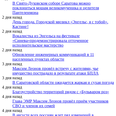
В Свято-Духовском соборе Саратова можно
поклониться мощам великомученика и целителя
Пантелеимона
2 дня назад
День города. Городской мюзикл «Энгельс, я с тобой».
Кастинг!
2 дня назад
Вокалистка из Энгельса на фестивале
«Синева»продемонстрировала отточенное
исполнительское мастерство
2 дня назад
Обновление инженерных коммуникаций в 11
населенных пунктах области
3 дня назад
Максим Леонов провёл встречу с жителями, чье
имущество пострадало в результате атаки БПЛА
3 дня назад
В Саратовской области ожидается жаркая и сухая погода
4 дня назад
Благоустройство территорий рядом с «Бульваром роз»
4 дня назад
Глава ЭМР Максим Леонов провёл приём участников
СВО и членов их семей
4 дня назад
В августе всех россиян ждет ряд изменений в