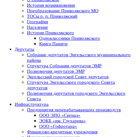
История возникновения
Преобразование Приволжского МО
ТОСы р. п. Приволжский
География
Население
История Приволжского
Одноклассники Приволжского
Книга Памяти
Депутаты
Собрание депутатов Энгельсского муниципального
района
Структура Собрания депутатов ЭМР
Полномочия депутатов ЭМР
Энгельсский городской Совет депутатов
Структура Энгельсского городского Совета
депутатов
Полномочия депутатов городского Энгельсского
Совета
Инфраструктура
Предприятия перерабатывающих производств
ООО ЭПО «Сигнал»
ЭОКБ «им. Глухарева»
ООО «Гофротара»
Финансово-кредитные учреждения