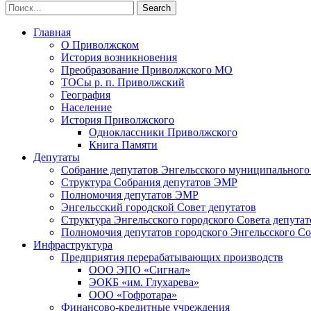
Главная
О Приволжском
История возникновения
Преобразование Приволжского МО
ТОСы р. п. Приволжский
География
Население
История Приволжского
Одноклассники Приволжского
Книга Памяти
Депутаты
Собрание депутатов Энгельсского муниципального
Структура Собрания депутатов ЭМР
Полномочия депутатов ЭМР
Энгельсский городской Совет депутатов
Структура Энгельсского городского Совета депутат
Полномочия депутатов городского Энгельсского Со
Инфраструктура
Предприятия перерабатывающих производств
ООО ЭПО «Сигнал»
ЭОКБ «им. Глухарева»
ООО «Гофротара»
Финансово-кредитные учреждения