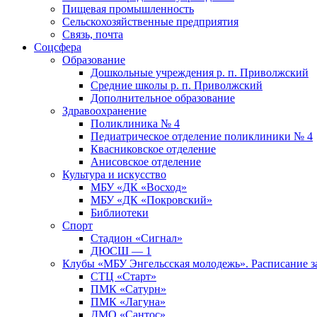
Пищевая промышленность
Сельскохозяйственные предприятия
Связь, почта
Соцсфера
Образование
Дошкольные учреждения р. п. Приволжский
Средние школы р. п. Приволжский
Дополнительное образование
Здравоохранение
Поликлиника № 4
Педиатрическое отделение поликлиники № 4
Квасниковское отделение
Анисовское отделение
Культура и искусство
МБУ «ДК «Восход»
МБУ «ДК «Покровский»
Библиотеки
Спорт
Стадион «Сигнал»
ДЮСШ — 1
Клубы «МБУ Энгельсская молодежь». Расписание з
СТЦ «Старт»
ПМК «Сатурн»
ПМК «Лагуна»
ДМО «Сантос»