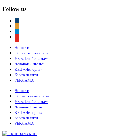
Follow us
vkontakte
odnoklassniki
telegram
youtube
Новости
Общественный совет
УК «Левобережье»
Деловой Энгельс
КРЦ «Империя»
Книга памяти
РЕКЛАМА
Новости
Общественный совет
УК «Левобережье»
Деловой Энгельс
КРЦ «Империя»
Книга памяти
РЕКЛАМА