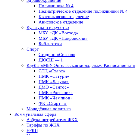
Здравоохранение
Поликлиника № 4
Педиатрическое отделение поликлиники № 4
Квасниковское отделение
Анисовское отделение
Культура и искусство
МБУ «ДК «Восход»
МБУ «ДК «Покровский»
Библиотеки
Спорт
Стадион «Сигнал»
ДЮСШ — 1
Клубы «МБУ Энгельсская молодежь». Расписание заня
СТЦ «Старт»
ПМК «Сатурн»
ПМК «Лагуна»
ДМО «Сантос»
ПМК «Ровесник»
ПМК «Чемпион»
ФК «Старт +»
Молодёжная политика
Коммунальная сфера
Азбука потребителя ЖКХ
Тарифы по ЖКХ
ЕРКЦ