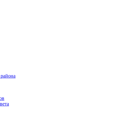
 района
ов
вета