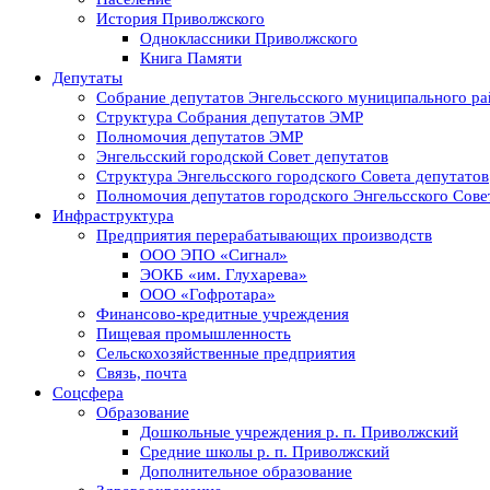
История Приволжского
Одноклассники Приволжского
Книга Памяти
Депутаты
Собрание депутатов Энгельсского муниципального ра
Структура Собрания депутатов ЭМР
Полномочия депутатов ЭМР
Энгельсский городской Совет депутатов
Структура Энгельсского городского Совета депутатов
Полномочия депутатов городского Энгельсского Сове
Инфраструктура
Предприятия перерабатывающих производств
ООО ЭПО «Сигнал»
ЭОКБ «им. Глухарева»
ООО «Гофротара»
Финансово-кредитные учреждения
Пищевая промышленность
Сельскохозяйственные предприятия
Связь, почта
Соцсфера
Образование
Дошкольные учреждения р. п. Приволжский
Средние школы р. п. Приволжский
Дополнительное образование