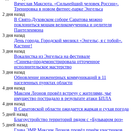
Вячеслав Максюта. «Сильнейший человек России».
Тренировка в новом фитнес-парке Энгельса
2 дня назад
В Свято-Духовском соборе Саратова можно
поклониться мощам великомученика и целителя
Пантелеимона
3 дня назад
День города. Городской мюзикл «Энгельс, я с тобой».
Кастинг!
3 дня назад
Вокалистка из Энгельса на фестивале
«Синева»продемонстрировала отточенное
исполнительское мастерство
3 дня назад
Обновление инженерных коммуникаций в 11
населенных пунктах области
4 дня назад
Максим Леонов провёл встречу с жителями, чье
имущество пострадало в результате атаки БПЛА
4 дня назад
В Саратовской области ожидается жаркая и сухая погода
5 дней назад
Благоустройство территорий рядом с «Бульваром роз»
5 дней назад
Глава ЭМР Максим Леонов провёл приём участников