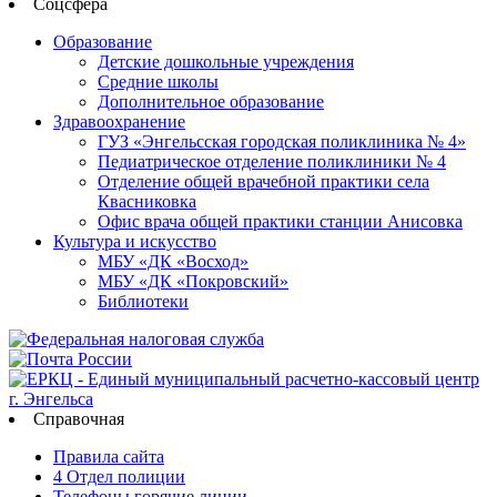
Соцсфера
Образование
Детские дошкольные учреждения
Средние школы
Дополнительное образование
Здравоохранение
ГУЗ «Энгельсская городская поликлиника № 4»
Педиатрическое отделение поликлиники № 4
Отделение общей врачебной практики села
Квасниковка
Офис врача общей практики станции Анисовка
Культура и искусство
МБУ «ДК «Восход»
МБУ «ДК «Покровский»
Библиотеки
Справочная
Правила сайта
4 Отдел полиции
Телефоны горячие линии