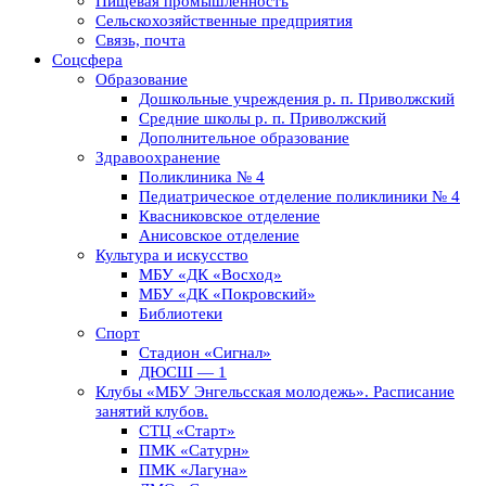
Пищевая промышленность
Сельскохозяйственные предприятия
Связь, почта
Соцсфера
Образование
Дошкольные учреждения р. п. Приволжский
Средние школы р. п. Приволжский
Дополнительное образование
Здравоохранение
Поликлиника № 4
Педиатрическое отделение поликлиники № 4
Квасниковское отделение
Анисовское отделение
Культура и искусство
МБУ «ДК «Восход»
МБУ «ДК «Покровский»
Библиотеки
Спорт
Стадион «Сигнал»
ДЮСШ — 1
Клубы «МБУ Энгельсская молодежь». Расписание
занятий клубов.
СТЦ «Старт»
ПМК «Сатурн»
ПМК «Лагуна»