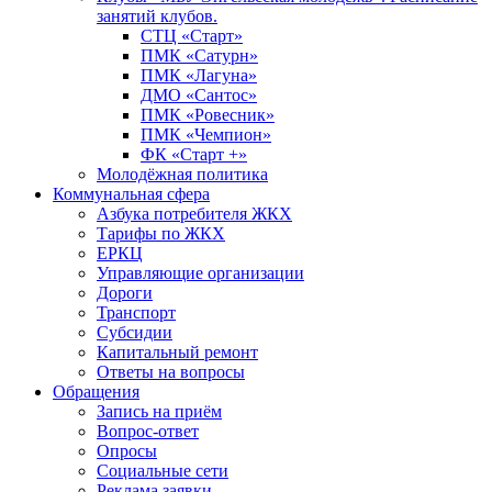
занятий клубов.
СТЦ «Старт»
ПМК «Сатурн»
ПМК «Лагуна»
ДМО «Сантос»
ПМК «Ровесник»
ПМК «Чемпион»
ФК «Старт +»
Молодёжная политика
Коммунальная сфера
Азбука потребителя ЖКХ
Тарифы по ЖКХ
ЕРКЦ
Управляющие организации
Дороги
Транспорт
Субсидии
Капитальный ремонт
Ответы на вопросы
Обращения
Запись на приём
Вопрос-ответ
Опросы
Социальные сети
Реклама заявки