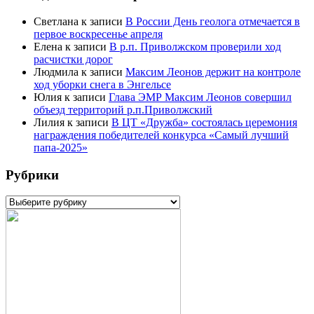
Светлана
к записи
В России День геолога отмечается в
первое воскресенье апреля
Елена
к записи
В р.п. Приволжском проверили ход
расчистки дорог
Людмила
к записи
Максим Леонов держит на контроле
ход уборки снега в Энгельсе
Юлия
к записи
Глава ЭМР Максим Леонов совершил
объезд территорий р.п.Приволжский
Лилия
к записи
В ЦТ «Дружба» состоялась церемония
награждения победителей конкурса «Самый лучший
папа-2025»
Рубрики
Рубрики