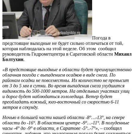
Погода в
предстоящие выходные не будет сильно отличаться от той,
которая наблюдалась на этой неделе. Об этом сообщил
руководитель Гидрометцентра в Саратовской области
Михаил
Болтухин
.
«В предстоящие выходные в области будет преимущественно
облачная погода с выпадением осадков в виде снега. По
районам осадки не повсеместны. Их количество не превысит
от 3 до 5 мм в сутки. Во время выпадения снега ухудшится
видимость до 500-1000 метров. На отдельных участках улиц
и дорог будет наблюдаться гололедица. Ветер будет
преобладать южный, юго-восточный со скоростью 6-11
метров в секунду.
Ночью в большей части нашей области -8°…-13°, на севере
области до -16°. В областном центре -9°…-11°. В полуденные
часы -4° до -9° в области, в Саратове -5°..-7°»
, – сообщил
синоптик, добавив, что аналогичная погода будет сохраняться