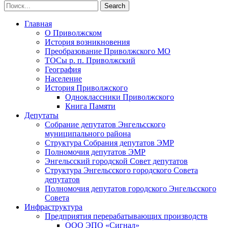
Главная
О Приволжском
История возникновения
Преобразование Приволжского МО
ТОСы р. п. Приволжский
География
Население
История Приволжского
Одноклассники Приволжского
Книга Памяти
Депутаты
Собрание депутатов Энгельсского
муниципального района
Структура Собрания депутатов ЭМР
Полномочия депутатов ЭМР
Энгельсский городской Совет депутатов
Структура Энгельсского городского Совета
депутатов
Полномочия депутатов городского Энгельсского
Совета
Инфраструктура
Предприятия перерабатывающих производств
ООО ЭПО «Сигнал»