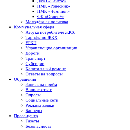
ДМО «Сантос»
ПМК «Ровесник»
ПМК «Чемпион»
ФК «Старт +»
Молодёжная политика
Коммунальная сфера
Азбука потребителя ЖКХ
Тарифы по ЖКХ
ЕРКЦ
Управляющие организации
Дороги
Транспорт
Субсидии
Капитальный ремонт
Ответы на вопросы
Обращения
Запись на приём
Вопрос-ответ
Опросы
Социальные сети
Реклама заявки
Баннеры
Пресс-центр
Газеты
Безопасность