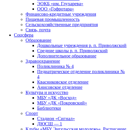
ЭОКБ «им. Глухарева»
ООО «Гофротара»
Финансово-кредитные учреждения
Пищевая промышленность
Сельскохозяйственные предприятия
Связь, почта
Соцсфера
Образование
Дошкольные учреждения р. п. Приволжский
Средние школы р. п. Приволжский
Дополнительное образование
Здравоохранение
Поликлиника № 4
Педиатрическое отделение поликлиники №
4
Квасниковское отделение
Анисовское отделение
Культура и искусство
МБУ «ДК «Восход»
МБУ «ДК «Покровский»
Библиотеки
Спорт
Стадион «Сигнал»
ДЮСШ — 1
Клубы «МБУ Энгельсская молодежь». Расписание