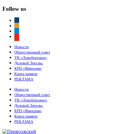
Follow us
vkontakte
odnoklassniki
telegram
youtube
Новости
Общественный совет
УК «Левобережье»
Деловой Энгельс
КРЦ «Империя»
Книга памяти
РЕКЛАМА
Новости
Общественный совет
УК «Левобережье»
Деловой Энгельс
КРЦ «Империя»
Книга памяти
РЕКЛАМА