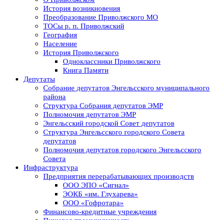
История возникновения
Преобразование Приволжского МО
ТОСы р. п. Приволжский
География
Население
История Приволжского
Одноклассники Приволжского
Книга Памяти
Депутаты
Собрание депутатов Энгельсского муниципального
района
Структура Собрания депутатов ЭМР
Полномочия депутатов ЭМР
Энгельсский городской Совет депутатов
Структура Энгельсского городского Совета
депутатов
Полномочия депутатов городского Энгельсского
Совета
Инфраструктура
Предприятия перерабатывающих производств
ООО ЭПО «Сигнал»
ЭОКБ «им. Глухарева»
ООО «Гофротара»
Финансово-кредитные учреждения