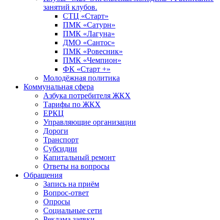
занятий клубов.
СТЦ «Старт»
ПМК «Сатурн»
ПМК «Лагуна»
ДМО «Сантос»
ПМК «Ровесник»
ПМК «Чемпион»
ФК «Старт +»
Молодёжная политика
Коммунальная сфера
Азбука потребителя ЖКХ
Тарифы по ЖКХ
ЕРКЦ
Управляющие организации
Дороги
Транспорт
Субсидии
Капитальный ремонт
Ответы на вопросы
Обращения
Запись на приём
Вопрос-ответ
Опросы
Социальные сети
Реклама заявки