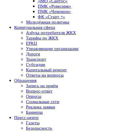
ДМО «Сантос»
ПМК «Ровесник»
ПМК «Чемпион»
ФК «Старт +»
Молодёжная политика
Коммунальная сфера
Азбука потребителя ЖКХ
Тарифы по ЖКХ
ЕРКЦ
Управляющие организации
Дороги
Транспорт
Субсидии
Капитальный ремонт
Ответы на вопросы
Обращения
Запись на приём
Вопрос-ответ
Опросы
Социальные сети
Реклама заявки
Баннеры
Пресс-центр
Газеты
Безопасность