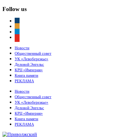
Follow us
vkontakte
odnoklassniki
telegram
youtube
Новости
Общественный совет
УК «Левобережье»
Деловой Энгельс
КРЦ «Империя»
Книга памяти
РЕКЛАМА
Новости
Общественный совет
УК «Левобережье»
Деловой Энгельс
КРЦ «Империя»
Книга памяти
РЕКЛАМА