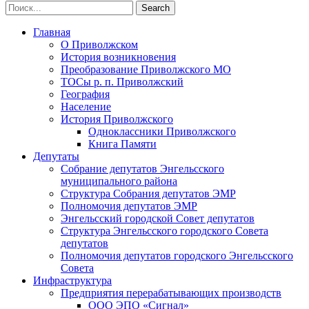
Главная
О Приволжском
История возникновения
Преобразование Приволжского МО
ТОСы р. п. Приволжский
География
Население
История Приволжского
Одноклассники Приволжского
Книга Памяти
Депутаты
Собрание депутатов Энгельсского
муниципального района
Структура Собрания депутатов ЭМР
Полномочия депутатов ЭМР
Энгельсский городской Совет депутатов
Структура Энгельсского городского Совета
депутатов
Полномочия депутатов городского Энгельсского
Совета
Инфраструктура
Предприятия перерабатывающих производств
ООО ЭПО «Сигнал»