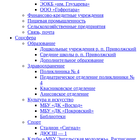
ЭОКБ «им. Глухарева»
ООО «Гофротара»
Финансово-кредитные учреждения
Пищевая промышленность
Сельскохозяйственные предприятия
Связь, почта
Соцсфера
Образование
Дошкольные учреждения р. п. Приволжский
Средние школы р. п. Приволжский
Дополнительное образование
Здравоохранение
Поликлиника № 4
Педиатрическое отделение поликлиники №
4
Квасниковское отделение
Анисовское отделение
Культура и искусство
МБУ «ДК «Восход»
МБУ «ДК «Покровский»
Библиотеки
Спорт
Стадион «Сигнал»
ДЮСШ — 1
Клубы «МБУ Энгельсская молодежь». Расписание