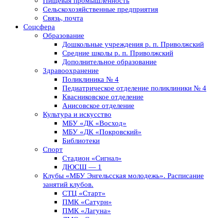
Пищевая промышленность
Сельскохозяйственные предприятия
Связь, почта
Соцсфера
Образование
Дошкольные учреждения р. п. Приволжский
Средние школы р. п. Приволжский
Дополнительное образование
Здравоохранение
Поликлиника № 4
Педиатрическое отделение поликлиники № 4
Квасниковское отделение
Анисовское отделение
Культура и искусство
МБУ «ДК «Восход»
МБУ «ДК «Покровский»
Библиотеки
Спорт
Стадион «Сигнал»
ДЮСШ — 1
Клубы «МБУ Энгельсская молодежь». Расписание
занятий клубов.
СТЦ «Старт»
ПМК «Сатурн»
ПМК «Лагуна»