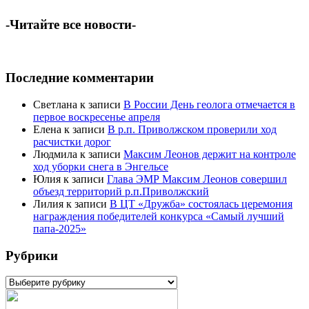
-Читайте все новости-
Последние комментарии
Светлана
к записи
В России День геолога отмечается в
первое воскресенье апреля
Елена
к записи
В р.п. Приволжском проверили ход
расчистки дорог
Людмила
к записи
Максим Леонов держит на контроле
ход уборки снега в Энгельсе
Юлия
к записи
Глава ЭМР Максим Леонов совершил
объезд территорий р.п.Приволжский
Лилия
к записи
В ЦТ «Дружба» состоялась церемония
награждения победителей конкурса «Самый лучший
папа-2025»
Рубрики
Рубрики