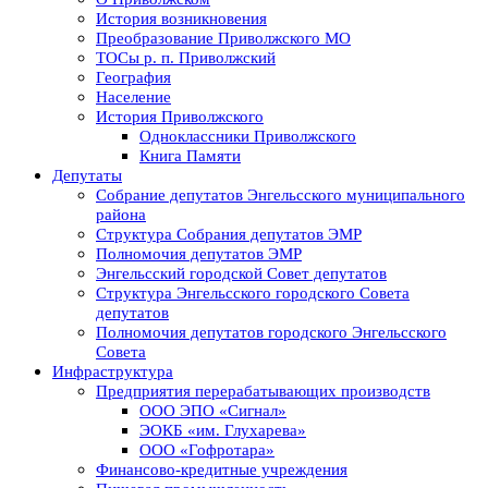
История возникновения
Преобразование Приволжского МО
ТОСы р. п. Приволжский
География
Население
История Приволжского
Одноклассники Приволжского
Книга Памяти
Депутаты
Собрание депутатов Энгельсского муниципального
района
Структура Собрания депутатов ЭМР
Полномочия депутатов ЭМР
Энгельсский городской Совет депутатов
Структура Энгельсского городского Совета
депутатов
Полномочия депутатов городского Энгельсского
Совета
Инфраструктура
Предприятия перерабатывающих производств
ООО ЭПО «Сигнал»
ЭОКБ «им. Глухарева»
ООО «Гофротара»
Финансово-кредитные учреждения