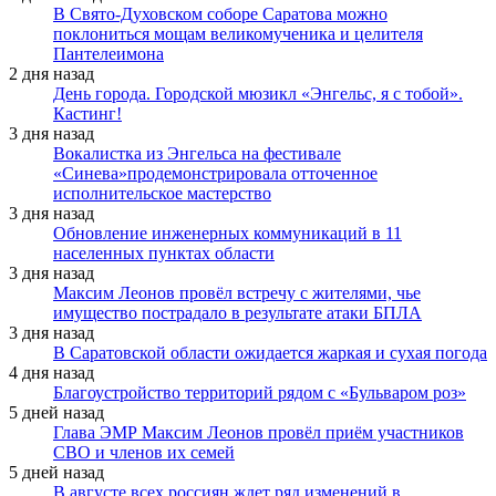
В Свято-Духовском соборе Саратова можно
поклониться мощам великомученика и целителя
Пантелеимона
2 дня назад
День города. Городской мюзикл «Энгельс, я с тобой».
Кастинг!
3 дня назад
Вокалистка из Энгельса на фестивале
«Синева»продемонстрировала отточенное
исполнительское мастерство
3 дня назад
Обновление инженерных коммуникаций в 11
населенных пунктах области
3 дня назад
Максим Леонов провёл встречу с жителями, чье
имущество пострадало в результате атаки БПЛА
3 дня назад
В Саратовской области ожидается жаркая и сухая погода
4 дня назад
Благоустройство территорий рядом с «Бульваром роз»
5 дней назад
Глава ЭМР Максим Леонов провёл приём участников
СВО и членов их семей
5 дней назад
В августе всех россиян ждет ряд изменений в