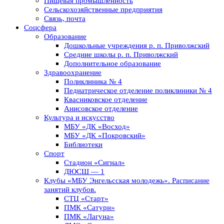
Пищевая промышленность
Сельскохозяйственные предприятия
Связь, почта
Соцсфера
Образование
Дошкольные учреждения р. п. Приволжский
Средние школы р. п. Приволжский
Дополнительное образование
Здравоохранение
Поликлиника № 4
Педиатрическое отделение поликлиники № 4
Квасниковское отделение
Анисовское отделение
Культура и искусство
МБУ «ДК «Восход»
МБУ «ДК «Покровский»
Библиотеки
Спорт
Стадион «Сигнал»
ДЮСШ — 1
Клубы «МБУ Энгельсская молодежь». Расписание
занятий клубов.
СТЦ «Старт»
ПМК «Сатурн»
ПМК «Лагуна»