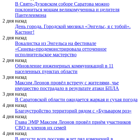
В Свято-Духовском соборе Саратова можно
поклониться мощам великомученика и целителя
Пантелеимона
2 дня назад
День города. Городской мюзикл «Энгельс, я с тобой».
Кастинг!
2 дня назад
Вокалистка из Энгельса на фестивале
«Синева»продемонстрировала отточенное
исполнительское мастерство
2 дня назад
Обновление инженерных коммуникаций в 11
населенных пунктах области
3 дня назад
Максим Леонов провёл встречу с жителями, чье
имущество пострадало в результате атаки БПЛА
3 дня назад
В Саратовской области ожидается жаркая и сухая погода
4 дня назад
Благоустройство территорий рядом с «Бульваром роз»
4 дня назад
Глава ЭМР Максим Леонов провёл приём участников
СВО и членов их семей
4 дня назад
В августе всех россиян ждет ряд изменений в