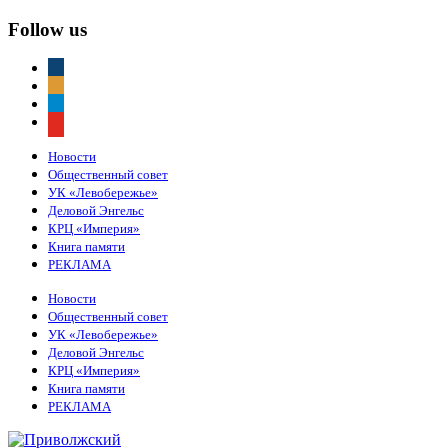
Follow us
vkontakte
odnoklassniki
telegram
youtube
Новости
Общественный совет
УК «Левобережье»
Деловой Энгельс
КРЦ «Империя»
Книга памяти
РЕКЛАМА
Новости
Общественный совет
УК «Левобережье»
Деловой Энгельс
КРЦ «Империя»
Книга памяти
РЕКЛАМА