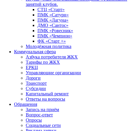
занятий клубов.
СТЦ «Старт»
ПМК «Сатурн»
ПМК «Лагуна»
ДМО «Сантос»
ПМК «Ровесник»
ПМК «Чемпион»
ФК «Старт +»
Молодёжная политика
Коммунальная сфера
Азбука потребителя ЖКХ
Тарифы по ЖКХ
ЕРКЦ
Управляющие организации
Дороги
Транспорт
Субсидии
Капитальный ремонт
Ответы на вопросы
Обращения
Запись на приём
Вопрос-ответ
Опросы
Социальные сети
Реклама заявки