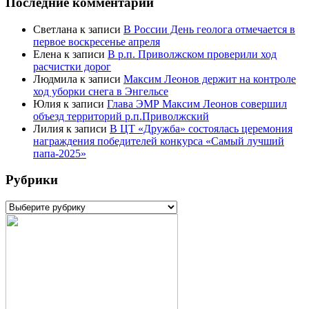
Последние комментарии
Светлана
к записи
В России День геолога отмечается в
первое воскресенье апреля
Елена
к записи
В р.п. Приволжском проверили ход
расчистки дорог
Людмила
к записи
Максим Леонов держит на контроле
ход уборки снега в Энгельсе
Юлия
к записи
Глава ЭМР Максим Леонов совершил
объезд территорий р.п.Приволжский
Лилия
к записи
В ЦТ «Дружба» состоялась церемония
награждения победителей конкурса «Самый лучший
папа-2025»
Рубрики
Рубрики