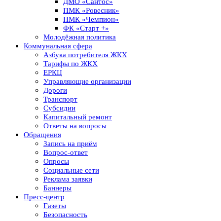
ДМО «Сантос»
ПМК «Ровесник»
ПМК «Чемпион»
ФК «Старт +»
Молодёжная политика
Коммунальная сфера
Азбука потребителя ЖКХ
Тарифы по ЖКХ
ЕРКЦ
Управляющие организации
Дороги
Транспорт
Субсидии
Капитальный ремонт
Ответы на вопросы
Обращения
Запись на приём
Вопрос-ответ
Опросы
Социальные сети
Реклама заявки
Баннеры
Пресс-центр
Газеты
Безопасность