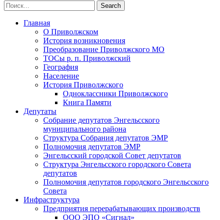
Главная
О Приволжском
История возникновения
Преобразование Приволжского МО
ТОСы р. п. Приволжский
География
Население
История Приволжского
Одноклассники Приволжского
Книга Памяти
Депутаты
Собрание депутатов Энгельсского
муниципального района
Структура Собрания депутатов ЭМР
Полномочия депутатов ЭМР
Энгельсский городской Совет депутатов
Структура Энгельсского городского Совета
депутатов
Полномочия депутатов городского Энгельсского
Совета
Инфраструктура
Предприятия перерабатывающих производств
ООО ЭПО «Сигнал»