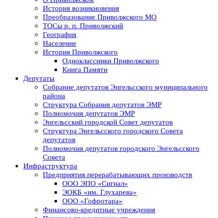
История возникновения
Преобразование Приволжского МО
ТОСы р. п. Приволжский
География
Население
История Приволжского
Одноклассники Приволжского
Книга Памяти
Депутаты
Собрание депутатов Энгельсского муниципального
района
Структура Собрания депутатов ЭМР
Полномочия депутатов ЭМР
Энгельсский городской Совет депутатов
Структура Энгельсского городского Совета
депутатов
Полномочия депутатов городского Энгельсского
Совета
Инфраструктура
Предприятия перерабатывающих производств
ООО ЭПО «Сигнал»
ЭОКБ «им. Глухарева»
ООО «Гофротара»
Финансово-кредитные учреждения