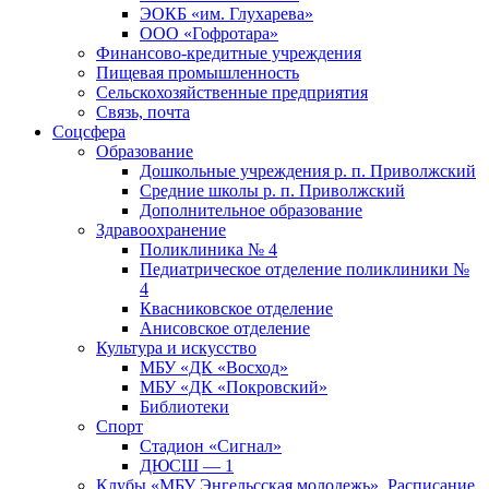
ЭОКБ «им. Глухарева»
ООО «Гофротара»
Финансово-кредитные учреждения
Пищевая промышленность
Сельскохозяйственные предприятия
Связь, почта
Соцсфера
Образование
Дошкольные учреждения р. п. Приволжский
Средние школы р. п. Приволжский
Дополнительное образование
Здравоохранение
Поликлиника № 4
Педиатрическое отделение поликлиники №
4
Квасниковское отделение
Анисовское отделение
Культура и искусство
МБУ «ДК «Восход»
МБУ «ДК «Покровский»
Библиотеки
Спорт
Стадион «Сигнал»
ДЮСШ — 1
Клубы «МБУ Энгельсская молодежь». Расписание