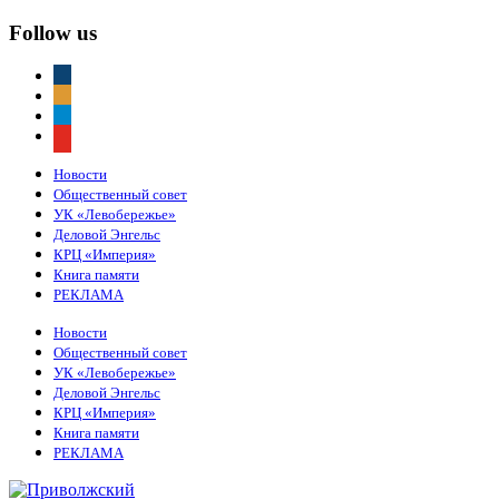
Follow us
vkontakte
odnoklassniki
telegram
youtube
Новости
Общественный совет
УК «Левобережье»
Деловой Энгельс
КРЦ «Империя»
Книга памяти
РЕКЛАМА
Новости
Общественный совет
УК «Левобережье»
Деловой Энгельс
КРЦ «Империя»
Книга памяти
РЕКЛАМА