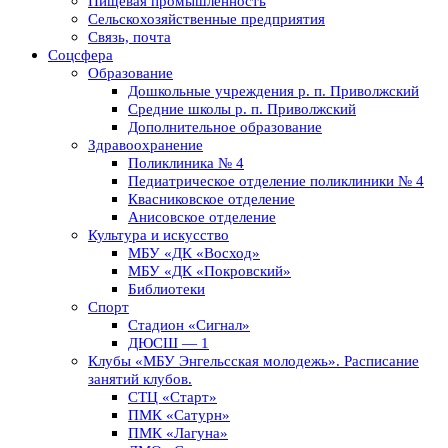
Пищевая промышленность
Сельскохозяйственные предприятия
Связь, почта
Соцсфера
Образование
Дошкольные учреждения р. п. Приволжский
Средние школы р. п. Приволжский
Дополнительное образование
Здравоохранение
Поликлиника № 4
Педиатрическое отделение поликлиники № 4
Квасниковское отделение
Анисовское отделение
Культура и искусство
МБУ «ДК «Восход»
МБУ «ДК «Покровский»
Библиотеки
Спорт
Стадион «Сигнал»
ДЮСШ — 1
Клубы «МБУ Энгельсская молодежь». Расписание
занятий клубов.
СТЦ «Старт»
ПМК «Сатурн»
ПМК «Лагуна»