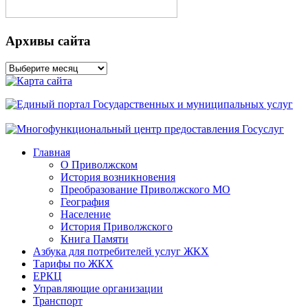
Архивы сайта
Архивы
сайта
Главная
О Приволжском
История возникновения
Преобразование Приволжского МО
География
Население
История Приволжского
Книга Памяти
Азбука для потребителей услуг ЖКХ
Тарифы по ЖКХ
ЕРКЦ
Управляющие организации
Транспорт