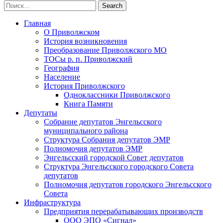
Главная
О Приволжском
История возникновения
Преобразование Приволжского МО
ТОСы р. п. Приволжский
География
Население
История Приволжского
Одноклассники Приволжского
Книга Памяти
Депутаты
Собрание депутатов Энгельсского
муниципального района
Структура Собрания депутатов ЭМР
Полномочия депутатов ЭМР
Энгельсский городской Совет депутатов
Структура Энгельсского городского Совета
депутатов
Полномочия депутатов городского Энгельсского
Совета
Инфраструктура
Предприятия перерабатывающих производств
ООО ЭПО «Сигнал»