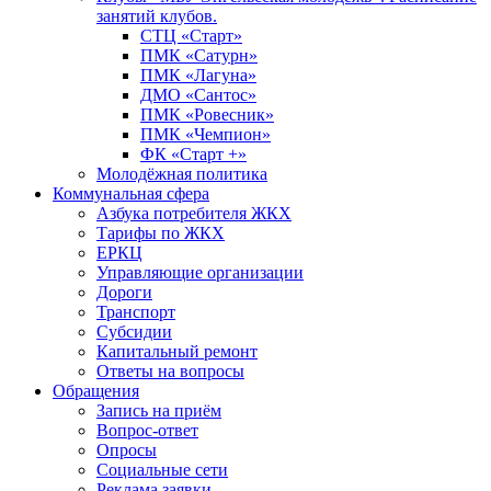
занятий клубов.
СТЦ «Старт»
ПМК «Сатурн»
ПМК «Лагуна»
ДМО «Сантос»
ПМК «Ровесник»
ПМК «Чемпион»
ФК «Старт +»
Молодёжная политика
Коммунальная сфера
Азбука потребителя ЖКХ
Тарифы по ЖКХ
ЕРКЦ
Управляющие организации
Дороги
Транспорт
Субсидии
Капитальный ремонт
Ответы на вопросы
Обращения
Запись на приём
Вопрос-ответ
Опросы
Социальные сети
Реклама заявки