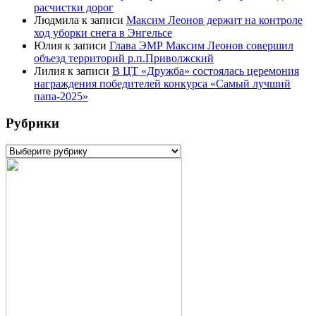
расчистки дорог
Людмила
к записи
Максим Леонов держит на контроле
ход уборки снега в Энгельсе
Юлия
к записи
Глава ЭМР Максим Леонов совершил
объезд территорий р.п.Приволжский
Лилия
к записи
В ЦТ «Дружба» состоялась церемония
награждения победителей конкурса «Самый лучший
папа-2025»
Рубрики
Рубрики