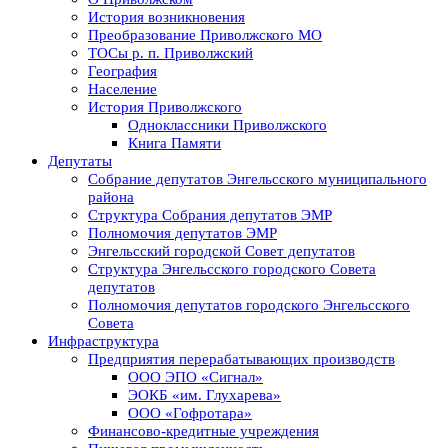
История возникновения
Преобразование Приволжского МО
ТОСы р. п. Приволжский
География
Население
История Приволжского
Одноклассники Приволжского
Книга Памяти
Депутаты
Собрание депутатов Энгельсского муниципального
района
Структура Собрания депутатов ЭМР
Полномочия депутатов ЭМР
Энгельсский городской Совет депутатов
Структура Энгельсского городского Совета
депутатов
Полномочия депутатов городского Энгельсского
Совета
Инфраструктура
Предприятия перерабатывающих производств
ООО ЭПО «Сигнал»
ЭОКБ «им. Глухарева»
ООО «Гофротара»
Финансово-кредитные учреждения