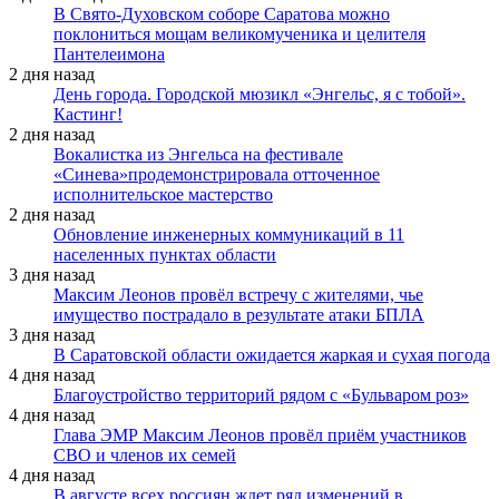
В Свято-Духовском соборе Саратова можно
поклониться мощам великомученика и целителя
Пантелеимона
2 дня назад
День города. Городской мюзикл «Энгельс, я с тобой».
Кастинг!
2 дня назад
Вокалистка из Энгельса на фестивале
«Синева»продемонстрировала отточенное
исполнительское мастерство
2 дня назад
Обновление инженерных коммуникаций в 11
населенных пунктах области
3 дня назад
Максим Леонов провёл встречу с жителями, чье
имущество пострадало в результате атаки БПЛА
3 дня назад
В Саратовской области ожидается жаркая и сухая погода
4 дня назад
Благоустройство территорий рядом с «Бульваром роз»
4 дня назад
Глава ЭМР Максим Леонов провёл приём участников
СВО и членов их семей
4 дня назад
В августе всех россиян ждет ряд изменений в