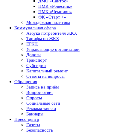
ДМО «Сантос»
ПМК «Ровесник»
ПМК «Чемпион»
ФК «Старт +»
Молодёжная политика
Коммунальная сфера
Азбука потребителя ЖКХ
Тарифы по ЖКХ
ЕРКЦ
Управляющие организации
Дороги
Транспорт
Субсидии
Капитальный ремонт
Ответы на вопросы
Обращения
Запись на приём
Вопрос-ответ
Опросы
Социальные сети
Реклама заявки
Баннеры
Пресс-центр
Газеты
Безопасность