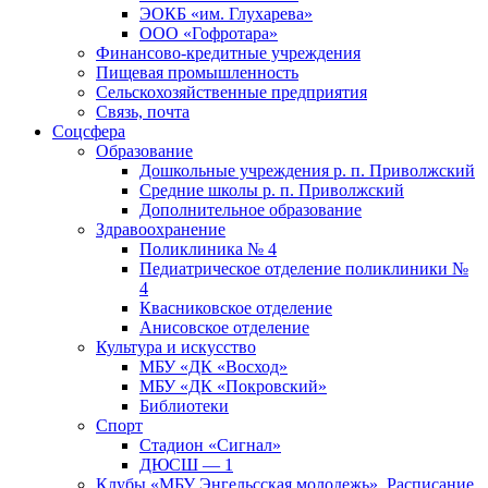
ЭОКБ «им. Глухарева»
ООО «Гофротара»
Финансово-кредитные учреждения
Пищевая промышленность
Сельскохозяйственные предприятия
Связь, почта
Соцсфера
Образование
Дошкольные учреждения р. п. Приволжский
Средние школы р. п. Приволжский
Дополнительное образование
Здравоохранение
Поликлиника № 4
Педиатрическое отделение поликлиники №
4
Квасниковское отделение
Анисовское отделение
Культура и искусство
МБУ «ДК «Восход»
МБУ «ДК «Покровский»
Библиотеки
Спорт
Стадион «Сигнал»
ДЮСШ — 1
Клубы «МБУ Энгельсская молодежь». Расписание