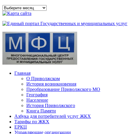
Архивы
сайта
Главная
О Приволжском
История возникновения
Преобразование Приволжского МО
География
Население
История Приволжского
Книга Памяти
Азбука для потребителей услуг ЖКХ
Тарифы по ЖКХ
ЕРКЦ
Управляющие организации