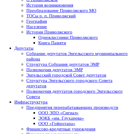
История возникновения
Преобразование Приволжского МО
ТОСы р. п. Приволжский
География
Население
История Приволжского
Одноклассники Приволжского
Книга Памяти
Депутаты
Собрание депутатов Энгельсского муниципального
района
Структура Собрания депутатов ЭМР
Полномочия депутатов ЭМР
Энгельсский городской Совет депутатов
Структура Энгельсского городского Совета
депутатов
Полномочия депутатов городского Энгельсского
Совета
Инфраструктура
Предприятия перерабатывающих производств
ООО ЭПО «Сигнал»
ЭОКБ «им. Глухарева»
ООО «Гофротара»
Финансово-кредитные учреждения