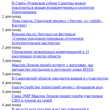
В Свято-Духовском соборе Саратова можно
поклониться мощам великомученика и целителя
Пантелеимона
2 дня назад
День города. Городской мюзикл «Энгельс, я с тобой».
Кастинг!
2 дня назад
Вокалистка из Энгельса на фестивале
«Синева»продемонстрировала отточенное
исполнительское мастерство
2 дня назад
Обновление инженерных коммуникаций в 11
населенных пунктах области
3 дня назад
Максим Леонов провёл встречу с жителями, чье
имущество пострадало в результате атаки БПЛА
3 дня назад
В Саратовской области ожидается жаркая и сухая погода
4 дня назад
Благоустройство территорий рядом с «Бульваром роз»
4 дня назад
Глава ЭМР Максим Леонов провёл приём участников
СВО и членов их семей
4 дня назад
В августе всех россиян ждет ряд изменений в