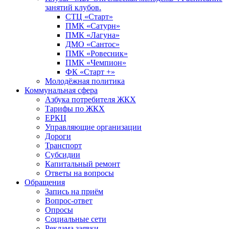
занятий клубов.
СТЦ «Старт»
ПМК «Сатурн»
ПМК «Лагуна»
ДМО «Сантос»
ПМК «Ровесник»
ПМК «Чемпион»
ФК «Старт +»
Молодёжная политика
Коммунальная сфера
Азбука потребителя ЖКХ
Тарифы по ЖКХ
ЕРКЦ
Управляющие организации
Дороги
Транспорт
Субсидии
Капитальный ремонт
Ответы на вопросы
Обращения
Запись на приём
Вопрос-ответ
Опросы
Социальные сети
Реклама заявки