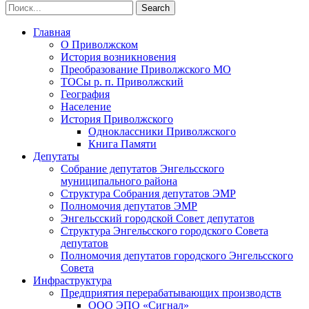
Главная
О Приволжском
История возникновения
Преобразование Приволжского МО
ТОСы р. п. Приволжский
География
Население
История Приволжского
Одноклассники Приволжского
Книга Памяти
Депутаты
Собрание депутатов Энгельсского
муниципального района
Структура Собрания депутатов ЭМР
Полномочия депутатов ЭМР
Энгельсский городской Совет депутатов
Структура Энгельсского городского Совета
депутатов
Полномочия депутатов городского Энгельсского
Совета
Инфраструктура
Предприятия перерабатывающих производств
ООО ЭПО «Сигнал»