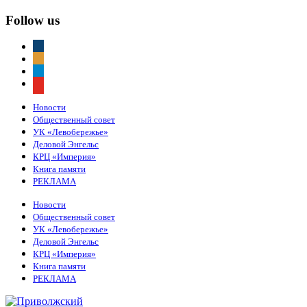
Follow us
vkontakte
odnoklassniki
telegram
youtube
Новости
Общественный совет
УК «Левобережье»
Деловой Энгельс
КРЦ «Империя»
Книга памяти
РЕКЛАМА
Новости
Общественный совет
УК «Левобережье»
Деловой Энгельс
КРЦ «Империя»
Книга памяти
РЕКЛАМА