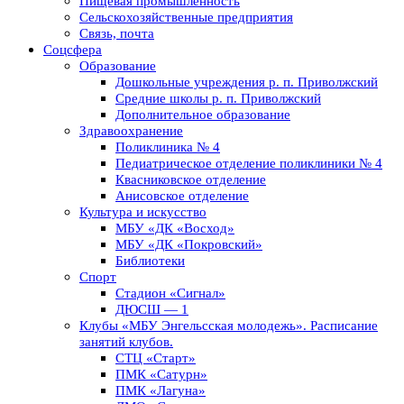
Пищевая промышленность
Сельскохозяйственные предприятия
Связь, почта
Соцсфера
Образование
Дошкольные учреждения р. п. Приволжский
Средние школы р. п. Приволжский
Дополнительное образование
Здравоохранение
Поликлиника № 4
Педиатрическое отделение поликлиники № 4
Квасниковское отделение
Анисовское отделение
Культура и искусство
МБУ «ДК «Восход»
МБУ «ДК «Покровский»
Библиотеки
Спорт
Стадион «Сигнал»
ДЮСШ — 1
Клубы «МБУ Энгельсская молодежь». Расписание
занятий клубов.
СТЦ «Старт»
ПМК «Сатурн»
ПМК «Лагуна»