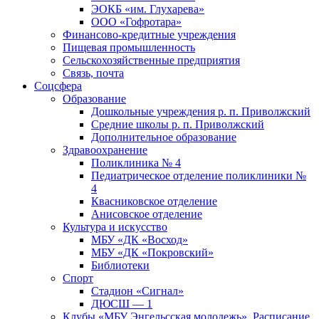
ЭОКБ «им. Глухарева»
ООО «Гофротара»
Финансово-кредитные учреждения
Пищевая промышленность
Сельскохозяйственные предприятия
Связь, почта
Соцсфера
Образование
Дошкольные учреждения р. п. Приволжский
Средние школы р. п. Приволжский
Дополнительное образование
Здравоохранение
Поликлиника № 4
Педиатрическое отделение поликлиники №
4
Квасниковское отделение
Анисовское отделение
Культура и искусство
МБУ «ДК «Восход»
МБУ «ДК «Покровский»
Библиотеки
Спорт
Стадион «Сигнал»
ДЮСШ — 1
Клубы «МБУ Энгельсская молодежь». Расписание