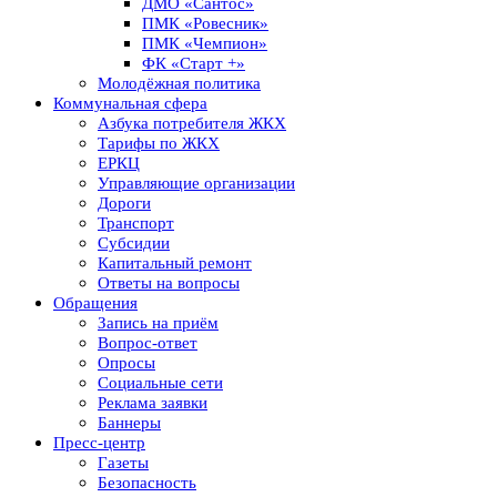
ДМО «Сантос»
ПМК «Ровесник»
ПМК «Чемпион»
ФК «Старт +»
Молодёжная политика
Коммунальная сфера
Азбука потребителя ЖКХ
Тарифы по ЖКХ
ЕРКЦ
Управляющие организации
Дороги
Транспорт
Субсидии
Капитальный ремонт
Ответы на вопросы
Обращения
Запись на приём
Вопрос-ответ
Опросы
Социальные сети
Реклама заявки
Баннеры
Пресс-центр
Газеты
Безопасность