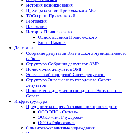
История возникновения
Преобразование Приволжского МО
ТОСы р. п. Приволжский
География
Население
История Приволжского
Одноклассники Приволжского
Книга Памяти
Депутаты
Собрание депутатов Энгельсского муниципального
района
Структура Собрания депутатов ЭМР
Полномочия депутатов ЭМР
Энгельсский городской Совет депутатов
Структура Энгельсского городского Совета
депутатов
Полномочия депутатов городского Энгельсского
Совета
Инфраструктура
Предприятия перерабатывающих производств
ООО ЭПО «Сигнал»
ЭОКБ «им. Глухарева»
ООО «Гофротара»
Финансово-кредитные учреждения