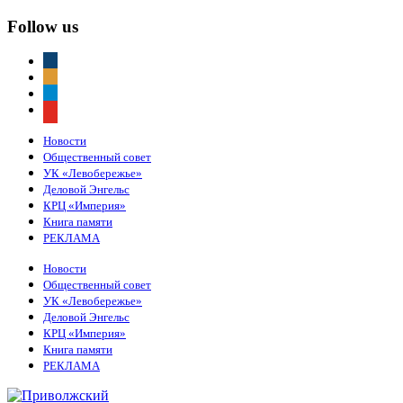
Follow us
vkontakte
odnoklassniki
telegram
youtube
Новости
Общественный совет
УК «Левобережье»
Деловой Энгельс
КРЦ «Империя»
Книга памяти
РЕКЛАМА
Новости
Общественный совет
УК «Левобережье»
Деловой Энгельс
КРЦ «Империя»
Книга памяти
РЕКЛАМА