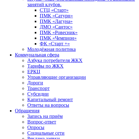
занятий клубов.
СТЦ «Старт»
ПМК «Сатурн»
ПМК «Лагуна»
ДМО «Сантос»
ПМК «Ровесник»
ПМК «Чемпион»
ФК «Старт +»
Молодёжная политика
Коммунальная сфера
Азбука потребителя ЖКХ
Тарифы по ЖКХ
ЕРКЦ
Управляющие организации
Дороги
Транспорт
Субсидии
Капитальный ремонт
Ответы на вопросы
Обращения
Запись на приём
Вопрос-ответ
Опросы
Социальные сети
Реклама заявки