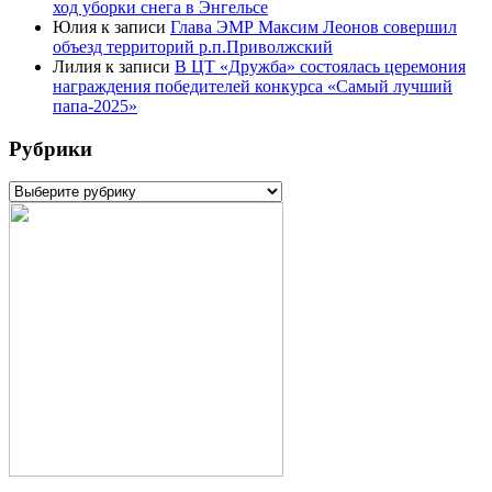
ход уборки снега в Энгельсе
Юлия
к записи
Глава ЭМР Максим Леонов совершил
объезд территорий р.п.Приволжский
Лилия
к записи
В ЦТ «Дружба» состоялась церемония
награждения победителей конкурса «Самый лучший
папа-2025»
Рубрики
Рубрики