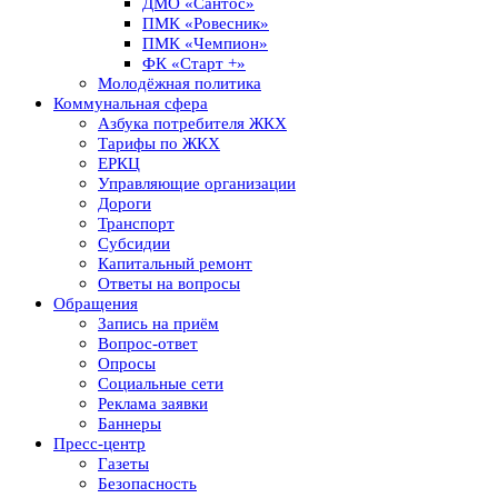
ДМО «Сантос»
ПМК «Ровесник»
ПМК «Чемпион»
ФК «Старт +»
Молодёжная политика
Коммунальная сфера
Азбука потребителя ЖКХ
Тарифы по ЖКХ
ЕРКЦ
Управляющие организации
Дороги
Транспорт
Субсидии
Капитальный ремонт
Ответы на вопросы
Обращения
Запись на приём
Вопрос-ответ
Опросы
Социальные сети
Реклама заявки
Баннеры
Пресс-центр
Газеты
Безопасность