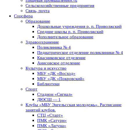
Пищевая промышленность
Сельскохозяйственные предприятия
Связь, почта
Соцсфера
Образование
Дошкольные учреждения р. п. Приволжский
Средние школы р. п. Приволжский
Дополнительное образование
Здравоохранение
Поликлиника № 4
Педиатрическое отделение поликлиники № 4
Квасниковское отделение
Анисовское отделение
Культура и искусство
МБУ «ДК «Восход»
МБУ «ДК «Покровский»
Библиотеки
Спорт
Стадион «Сигнал»
ДЮСШ — 1
Клубы «МБУ Энгельсская молодежь». Расписание
занятий клубов.
СТЦ «Старт»
ПМК «Сатурн»
ПМК «Лагуна»