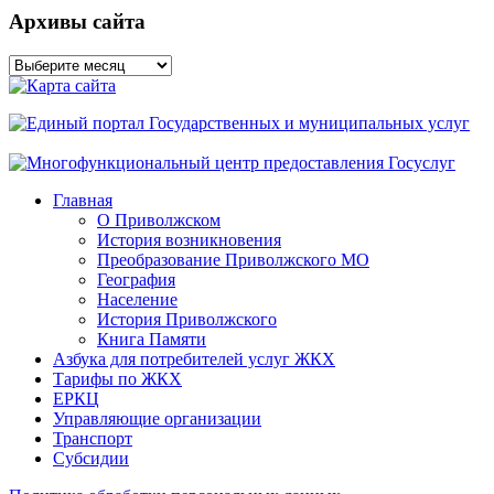
Архивы сайта
Архивы
сайта
Главная
О Приволжском
История возникновения
Преобразование Приволжского МО
География
Население
История Приволжского
Книга Памяти
Азбука для потребителей услуг ЖКХ
Тарифы по ЖКХ
ЕРКЦ
Управляющие организации
Транспорт
Субсидии