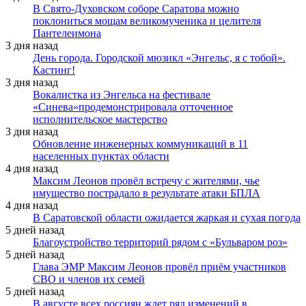
В Свято-Духовском соборе Саратова можно
поклониться мощам великомученика и целителя
Пантелеимона
3 дня назад
День города. Городской мюзикл «Энгельс, я с тобой».
Кастинг!
3 дня назад
Вокалистка из Энгельса на фестивале
«Синева»продемонстрировала отточенное
исполнительское мастерство
3 дня назад
Обновление инженерных коммуникаций в 11
населенных пунктах области
4 дня назад
Максим Леонов провёл встречу с жителями, чье
имущество пострадало в результате атаки БПЛА
4 дня назад
В Саратовской области ожидается жаркая и сухая погода
5 дней назад
Благоустройство территорий рядом с «Бульваром роз»
5 дней назад
Глава ЭМР Максим Леонов провёл приём участников
СВО и членов их семей
5 дней назад
В августе всех россиян ждет ряд изменений в