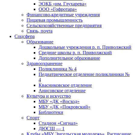
ЭОКБ «им. Глухарева»
ООО «Гофротара»
Финансово-кредитные учреждения
Пищевая промышленность
Сельскохозяйственные предприятия
Связь, почта
Соцсфера
Образование
Дошкольные учреждения р. п. Приволжский
Средние школы р. п. Приволжский
Дополнительное образование
Здравоохранение
Поликлиника № 4
Педиатрическое отделение поликлиники №
4
Квасниковское отделение
Анисовское отделение
Культура и искусство
МБУ «ДК «Восход»
МБУ «ДК «Покровский»
Библиотеки
Спорт
Стадион «Сигнал»
ДЮСШ — 1
Клубы «МБУ Энгельсская молодежь». Расписание