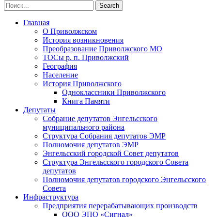
Главная
О Приволжском
История возникновения
Преобразование Приволжского МО
ТОСы р. п. Приволжский
География
Население
История Приволжского
Одноклассники Приволжского
Книга Памяти
Депутаты
Собрание депутатов Энгельсского
муниципального района
Структура Собрания депутатов ЭМР
Полномочия депутатов ЭМР
Энгельсский городской Совет депутатов
Структура Энгельсского городского Совета
депутатов
Полномочия депутатов городского Энгельсского
Совета
Инфраструктура
Предприятия перерабатывающих производств
ООО ЭПО «Сигнал»