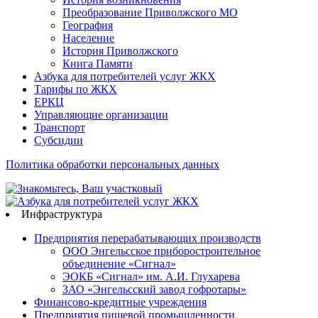
Преобразование Приволжского МО
География
Население
История Приволжского
Книга Памяти
Азбука для потребителей услуг ЖКХ
Тарифы по ЖКХ
ЕРКЦ
Управляющие организации
Транспорт
Субсидии
Политика обработки персональных данных
Инфраструктура
Предприятия перерабатывающих производств
ООО Энгельсское приборостроительное
объединение «Сигнал»
ЭОКБ «Сигнал» им. А.И. Глухарева
ЗАО «Энгельсский завод гофротары»
Финансово-кредитные учреждения
Предприятия пищевой промышленности