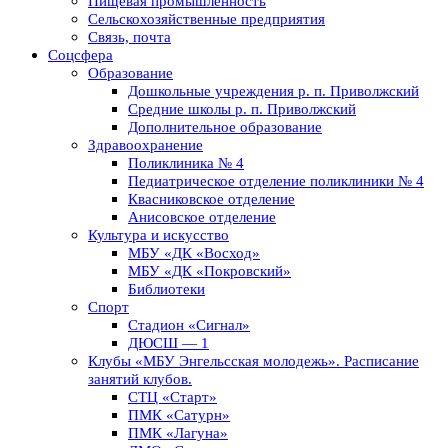
Пищевая промышленность
Сельскохозяйственные предприятия
Связь, почта
Соцсфера
Образование
Дошкольные учреждения р. п. Приволжский
Средние школы р. п. Приволжский
Дополнительное образование
Здравоохранение
Поликлиника № 4
Педиатрическое отделение поликлиники № 4
Квасниковское отделение
Анисовское отделение
Культура и искусство
МБУ «ДК «Восход»
МБУ «ДК «Покровский»
Библиотеки
Спорт
Стадион «Сигнал»
ДЮСШ — 1
Клубы «МБУ Энгельсская молодежь». Расписание
занятий клубов.
СТЦ «Старт»
ПМК «Сатурн»
ПМК «Лагуна»