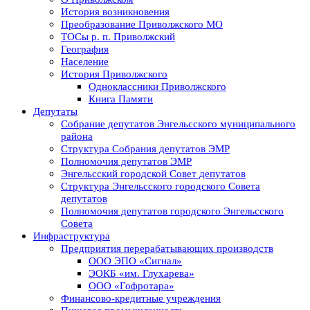
История возникновения
Преобразование Приволжского МО
ТОСы р. п. Приволжский
География
Население
История Приволжского
Одноклассники Приволжского
Книга Памяти
Депутаты
Собрание депутатов Энгельсского муниципального
района
Структура Собрания депутатов ЭМР
Полномочия депутатов ЭМР
Энгельсский городской Совет депутатов
Структура Энгельсского городского Совета
депутатов
Полномочия депутатов городского Энгельсского
Совета
Инфраструктура
Предприятия перерабатывающих производств
ООО ЭПО «Сигнал»
ЭОКБ «им. Глухарева»
ООО «Гофротара»
Финансово-кредитные учреждения