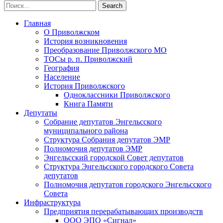
Главная
О Приволжском
История возникновения
Преобразование Приволжского МО
ТОСы р. п. Приволжский
География
Население
История Приволжского
Одноклассники Приволжского
Книга Памяти
Депутаты
Собрание депутатов Энгельсского
муниципального района
Структура Собрания депутатов ЭМР
Полномочия депутатов ЭМР
Энгельсский городской Совет депутатов
Структура Энгельсского городского Совета
депутатов
Полномочия депутатов городского Энгельсского
Совета
Инфраструктура
Предприятия перерабатывающих производств
ООО ЭПО «Сигнал»