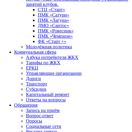
занятий клубов.
СТЦ «Старт»
ПМК «Сатурн»
ПМК «Лагуна»
ДМО «Сантос»
ПМК «Ровесник»
ПМК «Чемпион»
ФК «Старт +»
Молодёжная политика
Коммунальная сфера
Азбука потребителя ЖКХ
Тарифы по ЖКХ
ЕРКЦ
Управляющие организации
Дороги
Транспорт
Субсидии
Капитальный ремонт
Ответы на вопросы
Обращения
Запись на приём
Вопрос-ответ
Опросы
Социальные сети
Реклама заявки