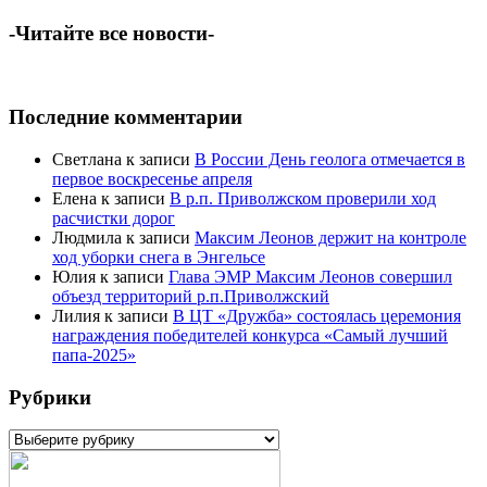
-Читайте все новости-
Последние комментарии
Светлана
к записи
В России День геолога отмечается в
первое воскресенье апреля
Елена
к записи
В р.п. Приволжском проверили ход
расчистки дорог
Людмила
к записи
Максим Леонов держит на контроле
ход уборки снега в Энгельсе
Юлия
к записи
Глава ЭМР Максим Леонов совершил
объезд территорий р.п.Приволжский
Лилия
к записи
В ЦТ «Дружба» состоялась церемония
награждения победителей конкурса «Самый лучший
папа-2025»
Рубрики
Рубрики