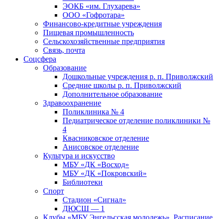
ЭОКБ «им. Глухарева»
ООО «Гофротара»
Финансово-кредитные учреждения
Пищевая промышленность
Сельскохозяйственные предприятия
Связь, почта
Соцсфера
Образование
Дошкольные учреждения р. п. Приволжский
Средние школы р. п. Приволжский
Дополнительное образование
Здравоохранение
Поликлиника № 4
Педиатрическое отделение поликлиники №
4
Квасниковское отделение
Анисовское отделение
Культура и искусство
МБУ «ДК «Восход»
МБУ «ДК «Покровский»
Библиотеки
Спорт
Стадион «Сигнал»
ДЮСШ — 1
Клубы «МБУ Энгельсская молодежь». Расписание