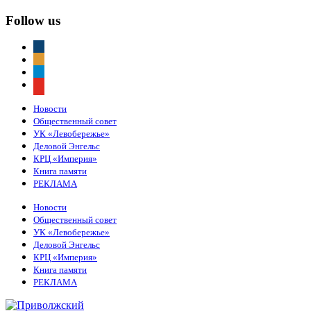
Follow us
vkontakte
odnoklassniki
telegram
youtube
Новости
Общественный совет
УК «Левобережье»
Деловой Энгельс
КРЦ «Империя»
Книга памяти
РЕКЛАМА
Новости
Общественный совет
УК «Левобережье»
Деловой Энгельс
КРЦ «Империя»
Книга памяти
РЕКЛАМА