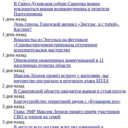
В Свято-Духовском соборе Саратова можно
поклониться мощам великомученика и целителя
Пантелеимона
1 день назад
День города. Городской мюзикл «Энгельс, я с тобой».
Кастинг!
1 день назад
Вокалистка из Энгельса на фестивале
«Синева»продемонстрировала отточенное
исполнительское мастерство
1 день назад
Обновление инженерных коммуникаций в 11
населенных пунктах области
2 дня назад
Максим Леонов провёл встречу с жителями, чье
имущество пострадало в результате атаки БПЛА
2 дня назад
В Саратовской области ожидается жаркая и сухая погода
3 дня назад
Благоустройство территорий рядом с «Бульваром роз»
3 дня назад
Глава ЭМР Максим Леонов провёл приём участников
СВО и членов их семей
3 дня назад
В августе всех россиян ждет ряд изменений в