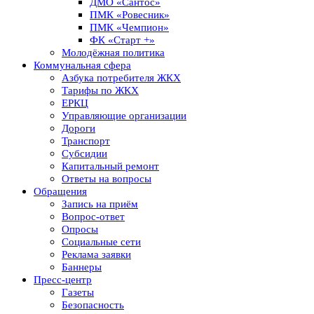
ДМО «Сантос»
ПМК «Ровесник»
ПМК «Чемпион»
ФК «Старт +»
Молодёжная политика
Коммунальная сфера
Азбука потребителя ЖКХ
Тарифы по ЖКХ
ЕРКЦ
Управляющие организации
Дороги
Транспорт
Субсидии
Капитальный ремонт
Ответы на вопросы
Обращения
Запись на приём
Вопрос-ответ
Опросы
Социальные сети
Реклама заявки
Баннеры
Пресс-центр
Газеты
Безопасность