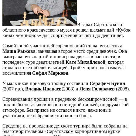
В залах Саратовского
областного краеведческого музея прошел шахматный «Кубок
юных чемпионов» для спортсменов от пяти до девяти лет.
Самой юной участницей соревнований стала пятилетняя
Маша Рыжова
, занявшая второе место среди девочек. Она
выиграла пять партий и проиграла две — в частности, в
последнем туре девятилетней
Кате Михайловой
, которая
стала в итоге победительницей. Тройку призеров замкнула
восьмилетняя
София Маркова
.
У мальчиков призовую тройку составили
Серафим Бунин
(2007 г.р.),
Владик Иванаев
(2008) и
Леня Головачев
(2008).
Соревнования прошли в предельно бескомпромиссной — в
них не было зафиксировано ни одной ничьей, но дружеской
атмосфере. Без призов не остался никто, даже юные
участники, не набравшие ни одного балла.
Средства на проведение детского турнира были собраны на
благотворительном «Саратовском корпоративном кубке