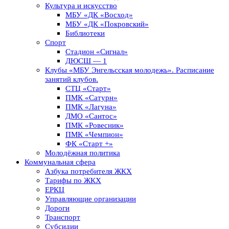
Культура и искусство
МБУ «ДК «Восход»
МБУ «ДК «Покровский»
Библиотеки
Спорт
Стадион «Сигнал»
ДЮСШ — 1
Клубы «МБУ Энгельсская молодежь». Расписание
занятий клубов.
СТЦ «Старт»
ПМК «Сатурн»
ПМК «Лагуна»
ДМО «Сантос»
ПМК «Ровесник»
ПМК «Чемпион»
ФК «Старт +»
Молодёжная политика
Коммунальная сфера
Азбука потребителя ЖКХ
Тарифы по ЖКХ
ЕРКЦ
Управляющие организации
Дороги
Транспорт
Субсидии