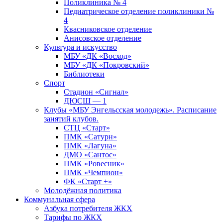
Поликлиника № 4
Педиатрическое отделение поликлиники №
4
Квасниковское отделение
Анисовское отделение
Культура и искусство
МБУ «ДК «Восход»
МБУ «ДК «Покровский»
Библиотеки
Спорт
Стадион «Сигнал»
ДЮСШ — 1
Клубы «МБУ Энгельсская молодежь». Расписание
занятий клубов.
СТЦ «Старт»
ПМК «Сатурн»
ПМК «Лагуна»
ДМО «Сантос»
ПМК «Ровесник»
ПМК «Чемпион»
ФК «Старт +»
Молодёжная политика
Коммунальная сфера
Азбука потребителя ЖКХ
Тарифы по ЖКХ