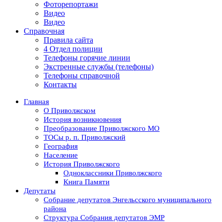
Фоторепортажи
Видео
Видео
Справочная
Правила сайта
4 Отдел полиции
Телефоны горячие линии
Экстренные службы (телефоны)
Телефоны справочной
Контакты
Главная
О Приволжском
История возникновения
Преобразование Приволжского МО
ТОСы р. п. Приволжский
География
Население
История Приволжского
Одноклассники Приволжского
Книга Памяти
Депутаты
Собрание депутатов Энгельсского муниципального
района
Структура Собрания депутатов ЭМР