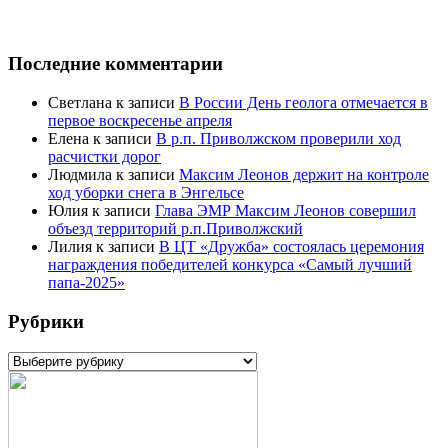
Последние комментарии
Светлана
к записи
В России День геолога отмечается в
первое воскресенье апреля
Елена
к записи
В р.п. Приволжском проверили ход
расчистки дорог
Людмила
к записи
Максим Леонов держит на контроле
ход уборки снега в Энгельсе
Юлия
к записи
Глава ЭМР Максим Леонов совершил
объезд территорий р.п.Приволжский
Лилия
к записи
В ЦТ «Дружба» состоялась церемония
награждения победителей конкурса «Самый лучший
папа-2025»
Рубрики
Рубрики