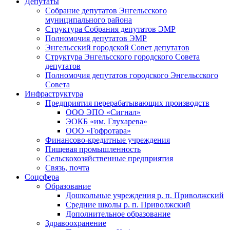
Депутаты
Собрание депутатов Энгельсского
муниципального района
Структура Собрания депутатов ЭМР
Полномочия депутатов ЭМР
Энгельсский городской Совет депутатов
Структура Энгельсского городского Совета
депутатов
Полномочия депутатов городского Энгельсского
Совета
Инфраструктура
Предприятия перерабатывающих производств
ООО ЭПО «Сигнал»
ЭОКБ «им. Глухарева»
ООО «Гофротара»
Финансово-кредитные учреждения
Пищевая промышленность
Сельскохозяйственные предприятия
Связь, почта
Соцсфера
Образование
Дошкольные учреждения р. п. Приволжский
Средние школы р. п. Приволжский
Дополнительное образование
Здравоохранение