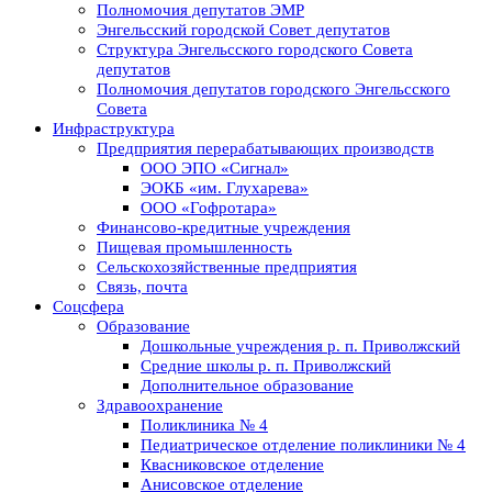
Полномочия депутатов ЭМР
Энгельсский городской Совет депутатов
Структура Энгельсского городского Совета
депутатов
Полномочия депутатов городского Энгельсского
Совета
Инфраструктура
Предприятия перерабатывающих производств
ООО ЭПО «Сигнал»
ЭОКБ «им. Глухарева»
ООО «Гофротара»
Финансово-кредитные учреждения
Пищевая промышленность
Сельскохозяйственные предприятия
Связь, почта
Соцсфера
Образование
Дошкольные учреждения р. п. Приволжский
Средние школы р. п. Приволжский
Дополнительное образование
Здравоохранение
Поликлиника № 4
Педиатрическое отделение поликлиники № 4
Квасниковское отделение
Анисовское отделение