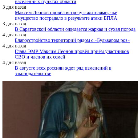
населенных пунктах области
3 дня назад
Максим Леонов провёл встречу с жителями, чье
имущество пострадало в результате атаки БПЛА
3 дня назад
В Саратовской области ожидается жаркая и сухая погода
4 дня назад
Благоустройство территорий рядом с «Бульваром роз»
4 дня назад
Глава ЭМР Максим Леонов провёл приём участников
СВО и членов их семей
4 дня назад
В августе всех россиян ждет ряд изменений в
законодательстве